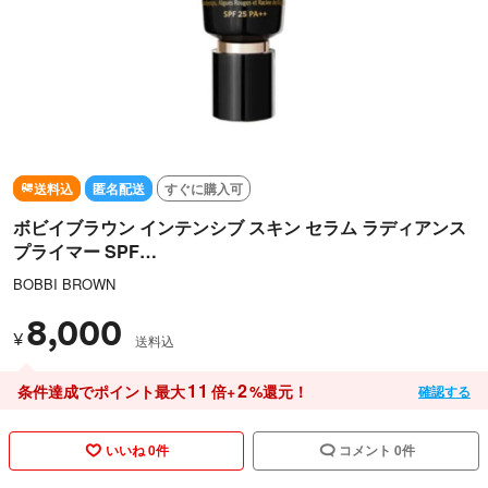
送料込
匿名配送
すぐに購入可
ボビイブラウン インテンシブ スキン セラム ラディアンス
プライマー SPF…
BOBBI BROWN
8,000
¥
送料込
11
2
条件達成でポイント最大
倍+
%還元！
確認する
いいね 0件
コメント 0件