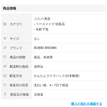
#716170291185
#コスメ/美容
商品情報
#ベースメイク/化粧品
#化粧下地
コスメ/美容
#メイクアップ
カテゴリ
›
ベースメイク/化粧品
›
化粧下地
サイズ
なし
ブランド
BOBBI BROWN
商品の状態
新品、未使用
配送料の負担
送料込
配送方法
かんたんラクマパック(日本郵便)
発送日の目安
支払い後、4～7日で発送
発送元の地域
北海道
購入の流れを確認する