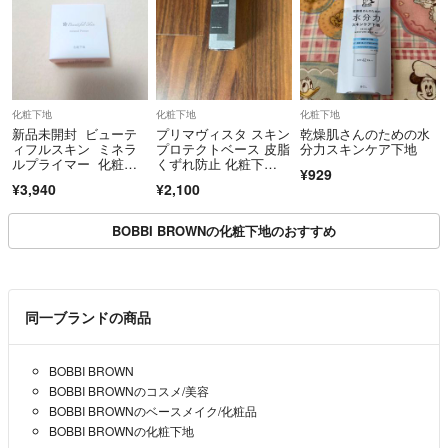
化粧下地
化粧下地
化粧下地
新品未開封 ビューテ
プリマヴィスタ スキン
乾燥肌さんのための水
ィフルスキン ミネラ
プロテクトベース 皮脂
分力スキンケア下地
ルプライマー 化粧下
くずれ防止 化粧下
¥929
地 フェイスパウダー
地 超オイリー肌用(25
¥3,940
¥2,100
ml)
BOBBI BROWNの化粧下地のおすすめ
同一ブランドの商品
BOBBI BROWN
BOBBI BROWNのコスメ/美容
BOBBI BROWNのベースメイク/化粧品
BOBBI BROWNの化粧下地