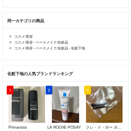
同一カテゴリの商品
コスメ/美容
コスメ/美容
›
ベースメイク/化粧品
コスメ/美容
›
ベースメイク/化粧品
›
化粧下地
化粧下地の人気ブランドランキング
1
2
3
Primavista
LA ROCHE-POSAY
クレ・ド・ポー ボーテ