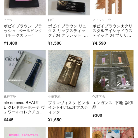
チーク
口紅
アイシャドウ
ボビイブラウン ブラ
ボビイ ブラウン リュ
ボビイブラウン★クリ
ッシュ ペールピンク
クス リップスティッ
スタルアイシャドウス
（チークカラー）
ク / 04 クラレット 2.
ティック 04 ブリリア
3 g
ントハニー
¥1,400
¥1,500
¥4,590
化粧下地
化粧下地
化粧下地
clé de peau BEAUT
プリマヴィスタ ピンポ
エレガンス 下地 試供
É クレドポーボーテ ヴ
イントセバムオフステ
品
ォワールコレクチュー
ィック
¥300
ルn 化粧下地 資生
¥445
¥1,650
堂 クレド ベース プラ
イマー