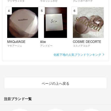
プリマヴィスタ
ラロッシュポゼ
クレドポーボーテ
4
5
6
MAQuillAGE
&be
COSME DECORTE
マキアージュ
アンドビー
コスメデコルテ
化粧下地の人気ブランドランキング
ページの上へ戻る
注目ブランド一覧