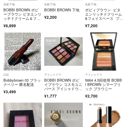
化粧下地
化粧下地
化粧下地
BOBBI BROWN ボビ
BOBBI BROWN 下地
ボビィブラウン ビタ
ーブラウン ビタエンリ
エンリッチドクリーム
¥2,200
ッチドクリーム＆フェ
&フェイスベース プラ
イスベース プラス 保
ス 50ml
¥6,899
¥7,200
湿クリーム 化粧下地 5
0ml
口紅
アイシャドウ
アイシャドウ
Bobbybrown 03 ブラッ
BOBBI BROWN ボビ
5664 4.5回使用 BOBB
クベリー 匿名配送
イブラウン コスモユニ
I BROWN シマーブリ
バース アイシャドウパ
ック ブラウニー
¥3,499
レット
¥1,777
¥2,700