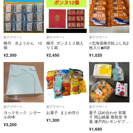
菓子/デザート
菓子/デザート
菓子/デザート
柳月 水ようかん 12
柳月 ボンヌ１２個入
⭐️北海道柳月鮭ぶし丸2
個
り１箱
枚入り✖️8袋
¥2,300
¥2,450
¥1,020
菓子/デザート
菓子/デザート
菓子/デザート
ヨックモック シガー
お菓子 まとめ売り
菓子 詰め合わせ 和菓
ル30本
子 岡山銘菓 敷島堂 羊
¥1,300
羹 瀬戸内レモンサブ
¥3,200
レ きびだんご さざれ
¥1,680
石 せんべい