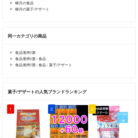
柳月の食品
柳月の菓子/デザート
同一カテゴリの商品
食品/飲料/酒
食品/飲料/酒
›
食品
食品/飲料/酒
›
食品
›
菓子/デザート
菓子/デザートの人気ブランドランキング
1
2
3