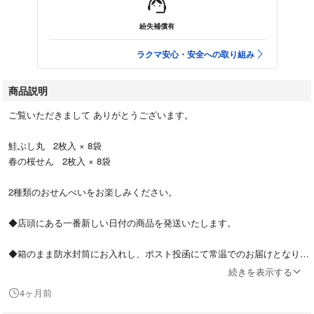
紛失補償有
ラクマ安心・安全への取り組み
商品説明
ご覧いただきまして ありがとうございます。
鮭ぶし丸 2枚入 × 8袋
春の桜せん 2枚入 × 8袋
2種類のおせんべいをお楽しみください。
◆店頭にある一番新しい日付の商品を発送いたします。
◆箱のまま防水封筒にお入れし、ポスト投函にて常温でのお届けとなりま
す。
続きを表示する
4ヶ月前
◆発送中の割れや潰れなどにご理解いただける方のみ、宜しくお願い致し