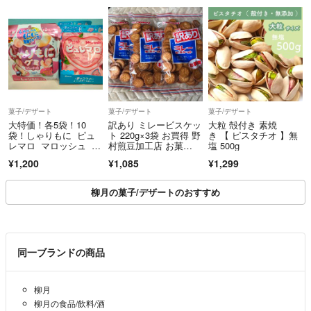
菓子/デザート
菓子/デザート
菓子/デザート
大特価！各5袋！10
訳あり ミレービスケッ
大粒 殻付き 素焼
袋！しゃりもに ピュ
ト 220g×3袋 お買得 野
き 【 ピスタチオ 】無
レマロ マロッシュ ピ
村煎豆加工店 お菓
塩 500g
ュレグミ
子 おやつ
¥1,200
¥1,085
¥1,299
柳月の菓子/デザートのおすすめ
同一ブランドの商品
柳月
柳月の食品/飲料/酒