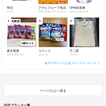
明治
アサヒグループ食品
UHA味覚糖
メイジ
アサヒグループショクヒン
ユーハミカクトウ
4
5
6
森永製菓
コストコ
不二家
モリナガセイカ
コストコ
フジヤ
菓子/デザートの人気ブランドランキング
ページの上へ戻る
注目ブランド一覧