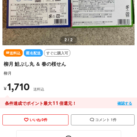
2 / 2
送料込
匿名配送
すぐに購入可
柳月 鮭ぶし丸 ＆ 春の桜せん
柳月
1,710
¥
送料込
11
条件達成でポイント最大
倍還元！
確認する
いいね 0件
コメント 1件