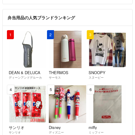
弁当用品の人気ブランドランキング
1
2
3
DEAN & DELUCA
THERMOS
SNOOPY
ディーンアンドデルーカ
サーモス
スヌーピー
4
5
6
サンリオ
Disney
miffy
サンリオ
ディズニー
ミッフィー