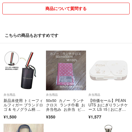
商品について質問する
こちらの商品もおすすめです
弁当用品
弁当用品
弁当用品
新品未使用 トミーフィ
50x50 カノー ランチ
【特価セール】PEAN
ルフィガー ブランドロ
クロス ランチ巾着 お
UTS おにぎりランチケ
ゴ & モノグラム柄 保
弁当包み お弁当 ピン
ース LS 15 | おにぎり
温 保冷 ペットボトル
ク 綿
ケー
¥1,500
¥350
¥1,577
ホルダー 付録