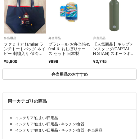
弁当用品
弁当用品
弁当用品
ファミリア familiar ラ
プラレール お弁当箱45
【人気商品】キャプテ
ンチトートバッグ ネイ
0ml ＆ おしぼりケー
ンスタッグ(CAPTAI
ビー 刺繍入り 保冷バ
ス セット 日本製
N STAG) スポーツボト
ッグ
ル 水筒
¥5,900
¥999
¥2,745
弁当用品のおすすめ
同一カテゴリの商品
インテリア/住まい/日用品
インテリア/住まい/日用品
›
キッチン/食器
インテリア/住まい/日用品
›
キッチン/食器
›
弁当用品