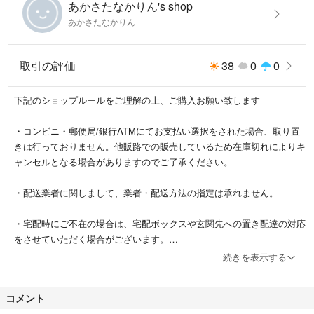
あかさたなかりん's shop
あかさたなかりん
取引の評価
38
0
0
下記のショップルールをご理解の上、ご購入お願い致します
・コンビニ・郵便局/銀行ATMにてお支払い選択をされた場合、取り置
きは行っておりません。他販路での販売しているため在庫切れによりキ
ャンセルとなる場合がありますのでご了承ください。
・配送業者に関しまして、業者・配送方法の指定は承れません。
・宅配時にご不在の場合は、宅配ボックスや玄関先への置き配達の対応
をさせていただく場合がございます。
続きを表示する
万が一の不着、紛失、誤送の場合など、当方が最後まで責任もってご対
応致しますのでご安心下さい。
コメント