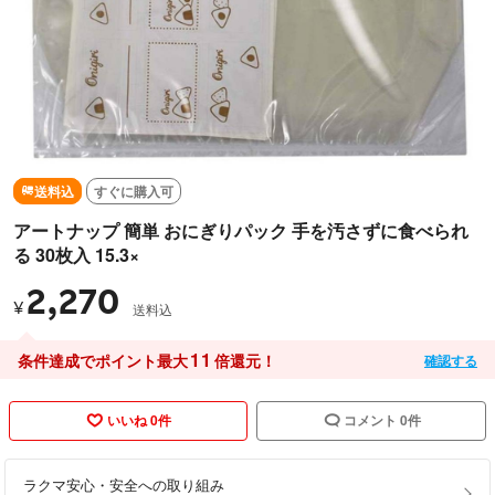
送料込
すぐに購入可
アートナップ 簡単 おにぎりパック 手を汚さずに食べられ
る 30枚入 15.3×
2,270
¥
送料込
11
条件達成でポイント最大
倍還元！
確認する
いいね 0件
コメント 0件
ラクマ安心・安全への取り組み