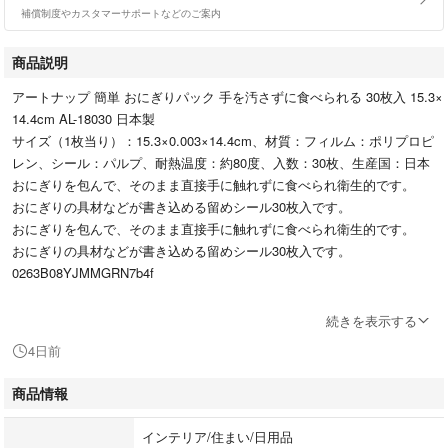
補償制度やカスタマーサポートなどのご案内
商品説明
アートナップ 簡単 おにぎりパック 手を汚さずに食べられる 30枚入 15.3×
14.4cm AL-18030 日本製
サイズ（1枚当り）：15.3×0.003×14.4cm、材質：フィルム：ポリプロピ
レン、シール：パルプ、耐熱温度：約80度、入数：30枚、生産国：日本
おにぎりを包んで、そのまま直接手に触れずに食べられ衛生的です。
おにぎりの具材などが書き込める留めシール30枚入です。
おにぎりを包んで、そのまま直接手に触れずに食べられ衛生的です。
おにぎりの具材などが書き込める留めシール30枚入です。
0263B08YJMMGRN7b4f
最後までご確認頂き誠にありがとうございました。
続きを表示する
上記をご確認頂き、ご購入いただけましたら幸いです。
4日前
何かご不明な点がございましたらお気軽にメッセージからお問い合わせ下
さい。
商品情報
インテリア/住まい/日用品