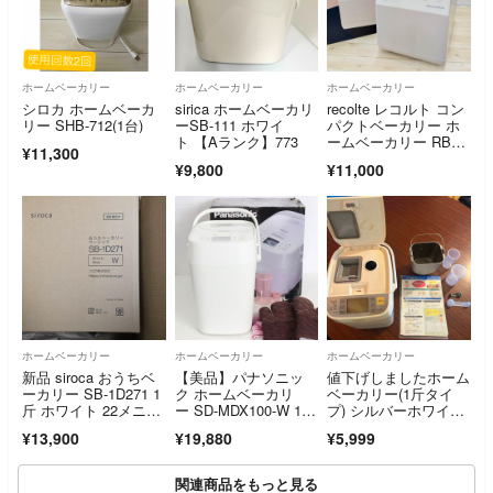
ホームベーカリー
ホームベーカリー
ホームベーカリー
シロカ ホームベーカ
sirica ホームベーカリ
recolte レコルト コン
リー SHB-712(1台)
ーSB-111 ホワイ
パクトベーカリー ホ
ト 【Aランク】773
ームベーカリー RBK-
¥11,300
1
¥9,800
¥11,000
ホームベーカリー
ホームベーカリー
ホームベーカリー
新品 siroca おうちベ
【美品】パナソニッ
値下げしましたホーム
ーカリー SB-1D271 1
ク ホームベーカリ
ベーカリー(1斤タイ
斤 ホワイト 22メニュ
ー SD-MDX100-W 1斤
プ) シルバーホワイ
ー
タイプ ホワイト 本体
ト SD-BMS10
¥13,900
¥19,880
¥5,999
関連商品をもっと見る