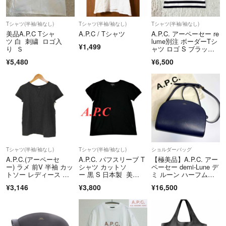
◯トラブルについて
Tシャツ(半袖/袖なし)
Tシャツ(半袖/袖なし)
Tシャツ(半袖/袖なし)
美品A.P.C Tシャ
A.P.C / Tシャツ
A.P.C. アーペーセー re
トラブル回避の為、いかなる場合でも購入していただいた方を優先させ
ツ 白 刺繍 ロゴ入
lume別注 ボーダーTシ
¥1,499
り Ｓ
ャツ ロゴ S ブラック×
て頂きます。
ホワイト
¥5,480
¥6,500
○返品について
完全に当店の責任の場合は着払いでの返品対応いたしますのでご安心く
ださい。
それ以外の場合はご相談となりますのでよろしくお願いします。
Tシャツ(半袖/袖なし)
Tシャツ(半袖/袖なし)
ショルダーバッグ
A.P.C.(アーペーセ
A.P.C. パフスリーブ T
【極美品】A.P.C. アー
ー) ラメ 前V 半袖 カッ
シャツ カットソ
ペーセー demi-Lune デ
トソー レディース ト
ー 黒 S 日本製 美
ミ ルーン ハーフムー
ップス
品 試着のみ
ン ショルダーバッ
¥3,146
¥3,800
¥16,500
グ レザー ネイビー