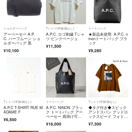
ショルダーバッグ
Tシャツ(半袖/袖なし)
トートバッグ
アーペーセー A.P.
A.P.C. ロゴ刺繍 Tシャ
★新品未使用 A.P.C. n
C. ハーフムーン ショ
ツ ピンクベージュ
inonトートバッグ ブラ
ルダーバッグ 黒
ック
¥11,500
¥10,100
¥9,280
Tシャツ(半袖/袖なし)
トートバッグ
Tシャツ(半袖/袖なし)
A.P.C T-SHIRT RUE M
A.P.C. NINON ブラッ
◆タグ付き◆スピック
ADAME F
ク トートバッグ アー
アンドスパン グッドロ
ペーセー 肩掛け可
ックスピード フォトド
¥6,500
能 美品
ルマン A155
¥16,000
¥7,300