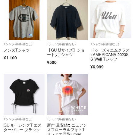
Tシャツ(半袖/袖なし)
Tシャツ(半袖/袖なし)
Tシャツ(半袖/袖なし)
メンズTシャツ
【GU Mサイズ】ショ
ドゥーズィエムクラス
ート丈Tシャツ
×AMERICANA 2023S
¥1,100
S Well Tシャツ
¥500
¥6,999
Tシャツ(半袖/袖なし)
Tシャツ(半袖/袖なし)
GU ルーシングT エス
新作 最安値❣️ ニュアン
ターバニー ブラック
スフローラルフォトT
リュミエ同型lumier