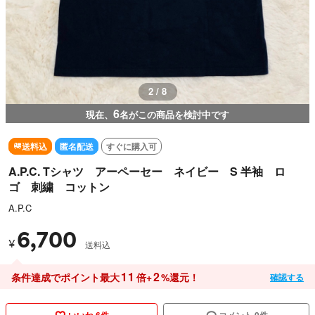
2 / 8
6
現在、
名がこの商品を検討中です
送料込
匿名配送
すぐに購入可
A.P.C. Tシャツ アーペーセー ネイビー S 半袖 ロ
ゴ 刺繍 コットン
A.P.C
6,700
¥
送料込
11
2
条件達成でポイント最大
倍+
%還元！
確認する
いいね 6件
コメント 0件