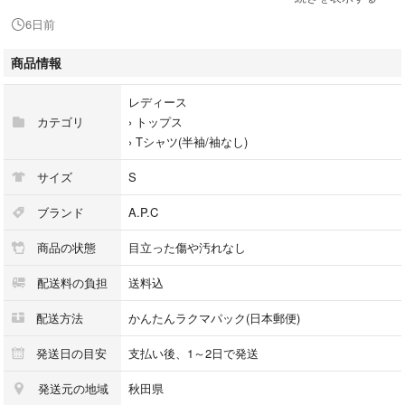
袖丈 18.5cm
6日前
着丈 54cm
商品情報
平置き実寸。
着画はお断りいたします。
レディース
カテゴリ
›
トップス
○状態
›
Tシャツ(半袖/袖なし)
数回着用しました。
目立った汚れやほつれはありません。
サイズ
S
写真をご参照の上ご購入をお願い致します。
ブランド
A.P.C
○カラー
商品の状態
目立った傷や汚れなし
ネイビー系
配送料の負担
送料込
○素材
コットン 100%
配送方法
かんたんラクマパック(日本郵便)
綿
発送日の目安
支払い後、1～2日で発送
○配送
発送元の地域
秋田県
簡易包装にて1〜2日程度で発送いたします。