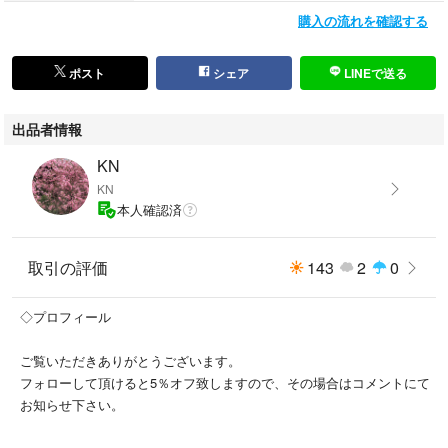
仕事の都合で遅れる場合がございますのでご了承ください。
購入の流れを確認する
ご購入前にプロフィールの確認をよろしくお願いします。
ポスト
シェア
LINEで送る
サイズ···S
出品者情報
カラー···ネイビー系
KN
柄・デザイン···プリント（ロゴなど）
KN
本人確認済
取引の評価
143
2
0
◇プロフィール
ご覧いただきありがとうございます。
フォローして頂けると5％オフ致しますので、その場合はコメントにて
お知らせ下さい。