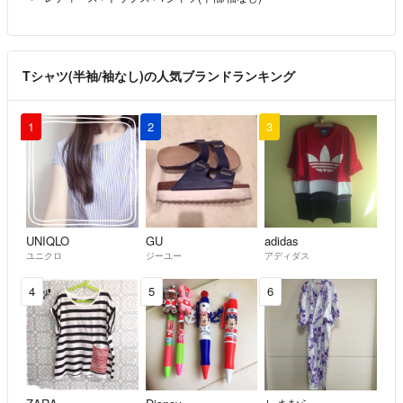
Tシャツ(半袖/袖なし)の人気ブランドランキング
1
2
3
UNIQLO
GU
adidas
ユニクロ
ジーユー
アディダス
4
5
6