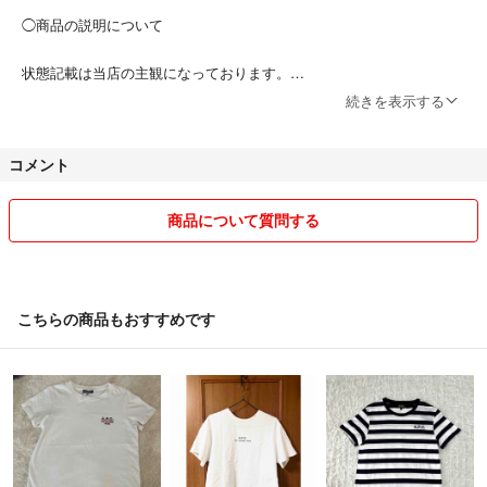
◯商品の説明について
状態記載は当店の主観になっております。
外観の大きなダメージ等を検品しております。
続きを表示する
仕様に影響のない範囲での見逃しや一般的な中古品のダメージはご了承
ください。
コメント
中古品にご理解がない方神経質な方、完璧な商品をお求めのかたはご遠
慮ください。
商品について質問する
気になる点についてはご購入前にコメントよりご確認ください。
◯サイズ表記について
こちらの商品もおすすめです
年代ブランドによって表記サイズより小さい場合大きい場合がございま
す。
購入者様に気持ちよくきていただく為に、寸法も載せております。
表記サイズのみでは無く、お手持ちの服も参考にして頂いて、ご納得の
上ご購入いただきますよう、宜しくお願いします。
稀に届いてから、小さかった、大きかったとご指摘がありますので、購
入前に確認を宜しくお願いします。