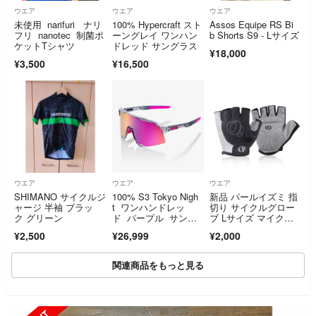
ウエア
ウエア
ウエア
未使用 narifuri ナリ
100% Hypercraft スト
Assos Equipe RS Bi
フリ nanotec 制菌ポ
ーングレイ ワンハン
b Shorts S9 - Lサイズ
ケットTシャツ
ドレッド サングラス
¥18,000
¥3,500
¥16,500
ウエア
ウエア
ウエア
SHIMANO サイクルジ
100% S3 Tokyo Nigh
新品 パールイズミ 指
ャージ 半袖 ブラッ
t ワンハンドレッ
切り サイクルグロー
ク グリーン
ド パープル サング
ブ Lサイズ マイクロ
ラス
フリース付
¥2,500
¥26,999
¥2,000
関連商品をもっと見る
SOLD OUT