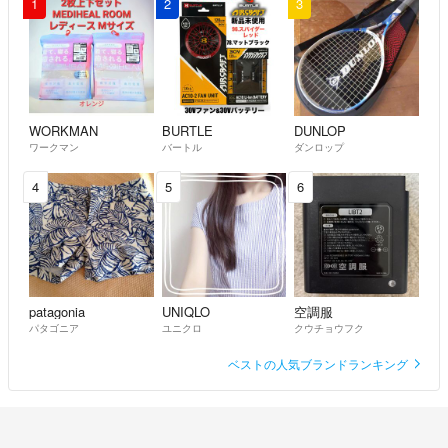
1
2
3
WORKMAN
BURTLE
DUNLOP
ワークマン
バートル
ダンロップ
4
5
6
patagonia
UNIQLO
空調服
パタゴニア
ユニクロ
クウチョウフク
ベストの人気ブランドランキング