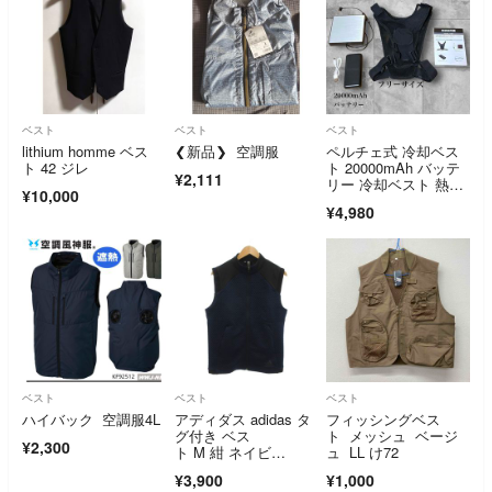
ベスト
ベスト
ベスト
lithium homme ベス
❮新品❯ 空調服
ペルチェ式 冷却ベス
ト 42 ジレ
ト 20000mAh バッテ
¥2,111
リー 冷却ベスト 熱中
¥10,000
症対策
¥4,980
ベスト
ベスト
ベスト
ハイバック 空調服4L
アディダス adidas タ
フィッシングベス
グ付き ベス
ト メッシュ ベージ
¥2,300
ト M 紺 ネイビ
ュ LL け72
ー 黒 ブラック
¥3,900
¥1,000