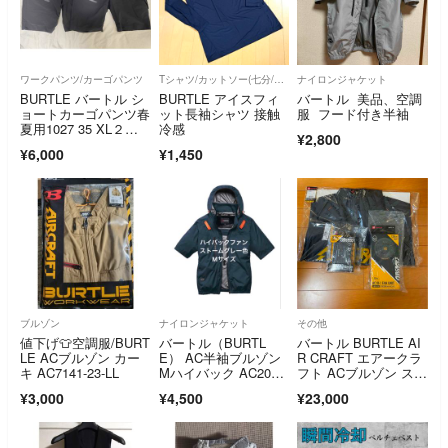
ワークパンツ/カーゴパンツ
Tシャツ/カットソー(七分/長袖)
ナイロンジャケット
BURTLE バートル シ
BURTLE アイスフィ
バートル 美品、空調
ョートカーゴパンツ春
ット長袖シャツ 接触
服 フード付き半袖
夏用1027 35 XL２枚
冷感
¥2,800
セット
¥6,000
¥1,450
ブルゾン
ナイロンジャケット
その他
値下げ👕空調服/BURT
バートル（BURTL
バートル BURTLE AI
LE ACブルゾン カー
E） AC半袖ブルゾン
R CRAFT エアークラ
キ AC7141-23-LL
Mハイバック AC2096
フト ACブルゾン スト
HB
ームグレー ファンユ
¥3,000
¥4,500
¥23,000
ニット バッテリー