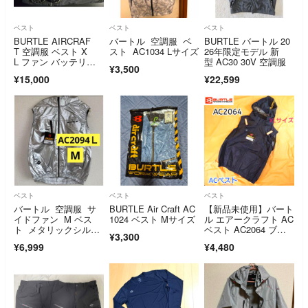
ベスト
ベスト
ベスト
BURTLE AIRCRAF
バートル 空調服 ベ
BURTLE バートル 20
T 空調服 ベスト X
スト AC1034 Lサイズ
26年限定モデル 新
L ファン バッテリ
型 AC30 30V 空調服
¥3,500
ー フルセット
¥15,000
¥22,599
ベスト
ベスト
ベスト
バートル 空調服 サ
BURTLE Air Craft AC
【新品未使用】バート
イドファン M ベス
1024 ベスト Mサイズ
ル エアークラフト AC
ト メタリックシルバ
ベスト AC2064 ブラ
¥3,300
ー 限定色
ック XL
¥6,999
¥4,480