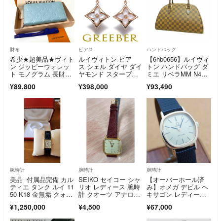
規箱付き レディー
ス ブランド 中古 美
品 14958
財布
ピアス
ハンドバッグ
希少★超美品★ヴィト
ルイヴィトン ピア
【6hb0656】ルイヴィ
ン ジッピーウォレッ
ス シェル ダイヤ ダイ
トン ハンドバッグ ダ
ト モノグラム 長財
ヤモンド スターブロ
ミエ リベラMM N414
布 M12680
ッサム K18PG
34 エベヌ【中古】レ
¥89,800
¥398,000
¥93,490
ディース
腕時計
腕時計
腕時計
美品 付属品完備 カル
SEIKO セイコー シャ
【オーバーホール済
ティエ タンク ルイ 11
リオ レディース 腕時
み】オメガ デビル ヘ
50 K18 金無垢 クォー
計 クオーツ アナロ
キサゴン レディー
ツ OH済
グ スクエア ゴール
ス 美品 1979年製
¥1,250,000
¥4,500
¥67,000
ド アイボリー 文字
盤 1400-5430