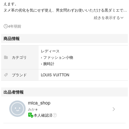
えます。
ヌメ革の劣化を気にせず使え、男女問わずお使いいただける黒ダミエで
す。
続きを表示する
クローゼットルームやドレッサーに何気なく置いても、ジュエリーボック
4年弱前
スさながらの高級感です。
ほぼ使っていないので、使用感は少ないお品です。
商品情報
定価138600円
レディース
付属品はありません
カテゴリ
›
ファッション小物
›
腕時計
♥️商品説明♥️
腕時計が3本入り、旅行などにも携帯可能なコンパクトサイズのウォッチ
ブランド
LOUIS VUITTON
ケースは旅行の必需品。ソフトなクッションが大切な時計を保護します。
コロンとしたフォルムとレザーのベルトがアクセントに。
出品者情報
20 x 8 x 8 cm
mica_shop
(幅 x 高さ x マチ)
みか☀️
ダミエ・グラフィット キャンバス
本人確認済
－ウォッチケース
ライニング（素材：マイクロファイバー）