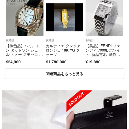
腕時計
腕時計
腕時計
【稼働品】ハミルト
カルティエ タンクア
【美品】FENDI フェ
ン ダッドソン シェ
ロンジェ 18K/YG ク
ンディ 7000L ホワイ
ル トノー スモセコ レ
ォーツ
ト 新品電池 動作正
ディース腕時計
常
¥24,900
¥1,780,000
¥19,880
関連商品をもっと見る
SOLD OUT