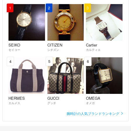
たまという方は嘘の梱包状態を申告し、こちらに金銭を要求してきまし
1
2
3
た。
この方は、夜中の２時や４時に10連続で暴言と中傷を毎日送りつけ、
こちらが梱包時の動画を残していて配達員の証言も取れているというと
報復で悪い評価をつけました。
悪質を通り越し、犯罪行為ですので皆様お気をつけください。
SEIKO
CITIZEN
Cartier
セイコー
シチズン
カルティエ
良い方もいればトンデモな方、いたずら購入なども経験しましたが、私
からはどんなお取り引きでも良いを付けております。
4
5
6
感情的に悪いコメントを書くことはいたしません。
お互いが気に入ったお品物を介して、気持ちの良いお取引が出来れば嬉
しく思います。
HERMES
GUCCI
OMEGA
エルメス
グッチ
オメガ
腕時計の人気ブランドランキング