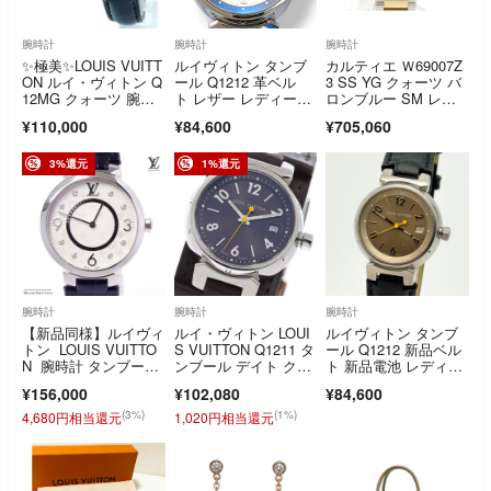
腕時計
腕時計
腕時計
✨極美✨LOUIS VUITT
ルイヴィトン タンブ
カルティエ Ｗ69007Z
ON ルイ・ヴィトン Q
ール Q1212 革ベル
3 SS YG クォーツ バ
12MG クォーツ 腕時
ト レザー レディー
ロンブルー SM レデ
計
ス 腕時計 美品 LOUI
ィース 時計【池袋
¥110,000
¥84,600
¥705,060
S VUITTON ブラン
店】【中古】
ド 稼働
3%還元
1%還元
腕時計
腕時計
腕時計
【新品同様】ルイヴィ
ルイ・ヴィトン LOUI
ルイヴィトン タンブ
トン LOUIS VUITTO
S VUITTON Q1211 タ
ール Q1212 新品ベル
N 腕時計 タンブー
ンブール デイト クォ
ト 新品電池 レディー
ル スリム MM モノ
ーツ レディース _970
ス 腕時計 700
¥156,000
¥102,080
¥84,600
グラム Q13MJ 8Pダ
964
イヤモンド 33mm ク
(3%)
(1%)
4,680円相当還元
1,020円相当還元
ォーツ ホワイトモノ
グラム文字盤 シルバ
ー ネイビー SS ステ
ンレス 純正ベルト 正