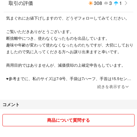
ベルト開閉式（素材：レザー）
取引の評価
308
3
1
気まぐれにお値下げしますので、どうぞフォローしてみてください。
ご覧いただきありがとうございます。
断捨離中につき、使わなくなったものを出品しています。
趣味や年齢が変わって使わなくなったものたちですが、大切にしており
ましたので気に入ってくださる方へお譲り出来ますと幸いです。
商用目的ではありませんが、減価償却の上確定申告もしています。
♥参考までに、私のサイズは7-9号、手袋は7ハーフ、手首は15.5セン
チ、足は24センチ(ヨーロッパサイズ37〜37.5、38)です。
続きを表示する
❤出張のある生活のため、発送に2-3日の期間をいただいています。
コメント
可能であれば当日中に発送しています。
❤時計や貴金属はベビームートンやカシウェア等、傷を付けない素材の
商品について質問する
上に置いて撮影しています。
普段から、木やガラス、大理石の上に直に置くことはありません。