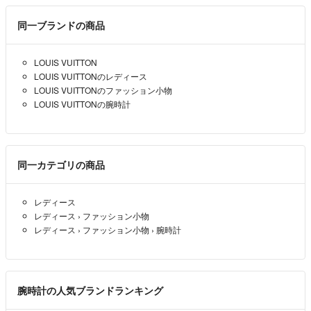
❤シミや傷等、細かく記載を心掛けていますが見落としがあるかもしれ
同一ブランドの商品
ません。
気になる部分はお写真を追加しますので、コメントください。
LOUIS VUITTON
LOUIS VUITTONのレディース
♥マイルールはありません。
LOUIS VUITTONのファッション小物
コメント逃げ禁止、プロフ必読などの自己ルールは作っていません。
LOUIS VUITTONの腕時計
ラクマの利用規約が全てです。
❤購入申請をかけているもの以外は、先に購入された方へお譲りしま
す。
同一カテゴリの商品
❤️指定の発送方法がある場合は事前にお知らせください。
レディース
購入後に発送を指示された場合、値差や梱包材の用意の都合でお受け出
レディース
›
ファッション小物
来ないことがあります。
レディース
›
ファッション小物
›
腕時計
❤関西と東京に家があり、保証書記載の購入店が関西の場合がありま
す。
腕時計の人気ブランドランキング
※注意※