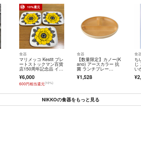
10%還元
食器
食器
食
マリメッコ Kestit プレ
【数量限定】カノー(K
ち
ートストックマン百貨
ano) アースカラー 抗
じ
店150周年記念品 イエ
菌 ランチプレー
い
ロー15×12cm 52249-
ト S 径21.
ま
¥6,000
¥1,528
¥2
67104
ー
(10%)
600円相当還元
NIKKOの食器をもっと見る