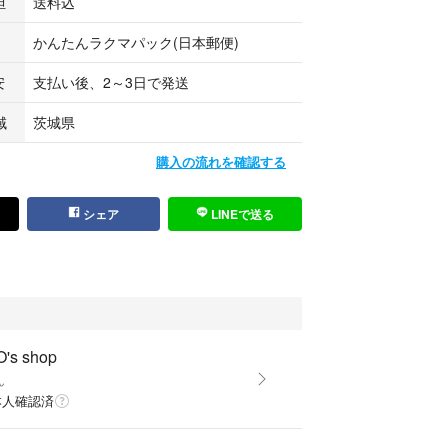
担
送料込
かんたんラクマパック(日本郵便)
安
支払い後、2～3日で発送
域
茨城県
購入の流れを確認する
シェア
LINEで送る
's shop
ん
本人確認済