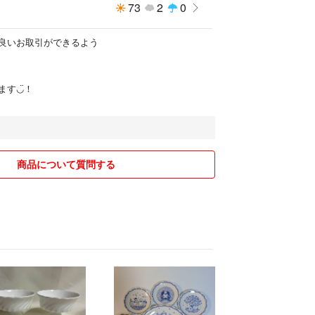
73
2
0
良いお取引ができるよう
す◡̈！
商品について質問する