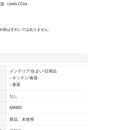
 12400-CC04
め箱はきれいではありません。
インテリア/住まい/日用品
›
キッチン/食器
›
食器
なし
NIKKO
新品、未使用