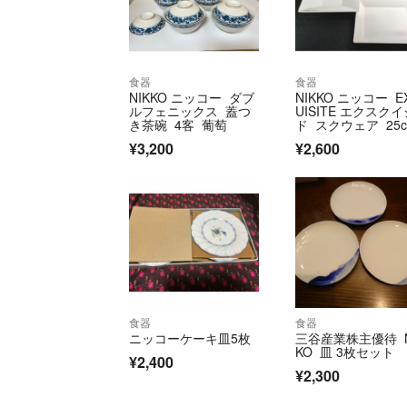
食器
食器
NIKKO ニッコー ダブ
NIKKO ニッコー E
ルフェニックス 蓋つ
UISITE エクスク
き茶碗 4客 葡萄
ド スクウェア 25
m 深皿&浅皿 2枚
¥3,200
¥2,600
ト
食器
食器
ニッコーケーキ皿5枚
三谷産業株主優待 N
KO 皿 3枚セット
¥2,400
¥2,300