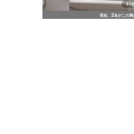
3 / 5
2
現在、
名がこの商