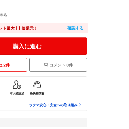
送料込
11
確認する
ント最大
倍還元！
購入に進む
 2件
コメント 0件
本人確認済
紛失補償有
ラクマ安心・安全への取り組み