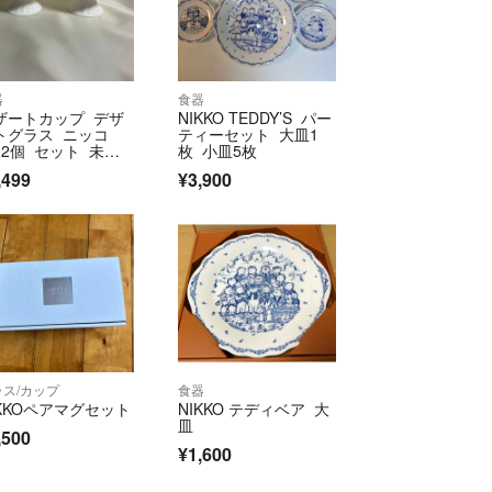
器
食器
ザートカップ デザ
NIKKO TEDDY’S パー
トグラス ニッコ
ティーセット 大皿1
 2個 セット 未使
枚 小皿5枚
品 ペア
,499
¥3,900
ラス/カップ
食器
IKKOペアマグセット
NIKKO テディベア 大
皿
,500
¥1,600