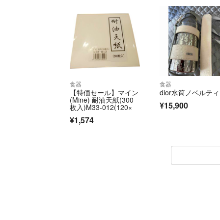
食器
食器
【特価セール】マイン
dior水筒ノベルティ
(Mine) 耐油天紙(300
¥15,900
枚入)M33-012(120×
¥1,574