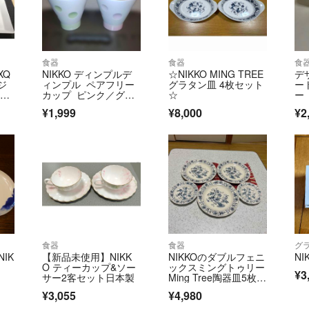
食器
食器
食
XQ
NIKKO ディンプルデ
☆NIKKO MING TREE
デ
イジ
ィンプル ペアフリー
グラタン皿 4枚セット
ー
c
カップ ピンク／グリ
☆
ー
セッ
ーン
用
¥1,999
¥8,000
¥2
食器
食器
グ
IK
【新品未使用】NIKK
NIKKOのダブルフェニ
N
O ティーカップ&ソー
ックスミングトゥリー
¥3
サー2客セット日本製
Ming Tree陶器皿5枚セ
ット
¥3,055
¥4,980