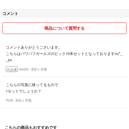
ピックの色や長さはランダムになっております！
また、ピックの裏側は立体のもの以外は平面になっております！
コメント
パーツがあるものは10本1980円から基本パーツ1本200円、立体1本500
円でカスタム可能となっておりますので、コメントにてお問い合わせく
商品について質問する
ださい！
※商品のサイズによりこちらで発送方法の変更行う可能性がございま
コメントありがとうございます。
す。
こちらはパワパフガールズのピック10本セットとなっておりますm(*_
発送方法にご希望がある場合はご購入時にご連絡お願い致します。
_)m
mochi
- 約2ヶ月前
出品者
できる限りご希望の価格でご提供できるよう
努めておりますので、コメントにてのご連絡を
お待ちしております！！
こちらの写真に移ってるもので
1セットでしょうか？
前向きなご検討をよろしくお願いします(❁ᴗ͈ˬᴗ͈)
YUA
- 約2ヶ月前
こちらの商品もおすすめです