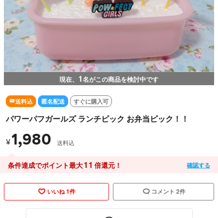
1
現在、
名がこの商品を検討中です
送料込
匿名配送
すぐに購入可
パワーパフガールズ ランチピック お弁当ピック！！
1,980
¥
送料込
11
条件達成でポイント最大
倍還元！
確認する
いいね 1件
コメント 2件