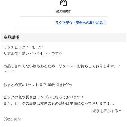
紛失補償有
ラクマ安心・安全への取り組み
商品説明
ランチピック(*ˊ˘ˋ*)。♪:*°
リアルで可愛いピックセットです♡
出品しきれてない物もあるため、リクエストお待ちしております☆。.:
＊・゜
おまとめ買い1セット増で100円引き(⌯'ᵕ'⌯)
ピックの色や長さはランダムになっております！
また、ピックの裏側は立体のもの以外は平面になっております！
続きを表示する
#パワーパフガールズ
2ヶ月前
#入園準備