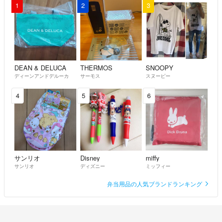
1
2
3
DEAN & DELUCA
THERMOS
SNOOPY
ディーンアンドデルーカ
サーモス
スヌーピー
4
5
6
サンリオ
Disney
miffy
サンリオ
ディズニー
ミッフィー
弁当用品の人気ブランドランキング