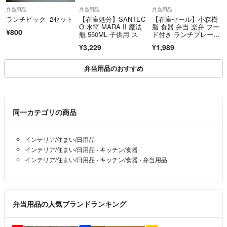
弁当用品
弁当用品
弁当用品
ランチピック 2セット
【在庫処分】SANTEC
【在庫セール】小森樹
O 水筒 MARA II 魔法
脂 食器 弁当 楽弁 フー
¥800
瓶 550ML 子供用 ス
ド付き ランチプレー
ト 丸型 オレ
¥3,229
¥1,989
弁当用品のおすすめ
同一カテゴリの商品
インテリア/住まい/日用品
インテリア/住まい/日用品
›
キッチン/食器
インテリア/住まい/日用品
›
キッチン/食器
›
弁当用品
弁当用品の人気ブランドランキング