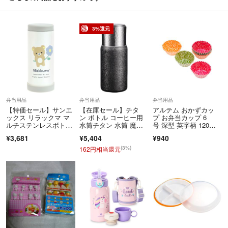
3%還元
弁当用品
弁当用品
弁当用品
【特価セール】サンエ
【在庫セール】チタ
アルテム おかずカッ
ックス リラックマ マ
ン ボトル コーヒー用
プ お弁当カップ 6
ルチステンレスボト
水筒チタン 水筒 魔法
号 深型 英字柄 120枚
ル KA29501
瓶 真空ボトル 真
入 3柄×40枚 電子レン
¥3,681
¥5,404
¥940
ジ対応 日本製 【在庫
処分】
(3%)
162円相当還元