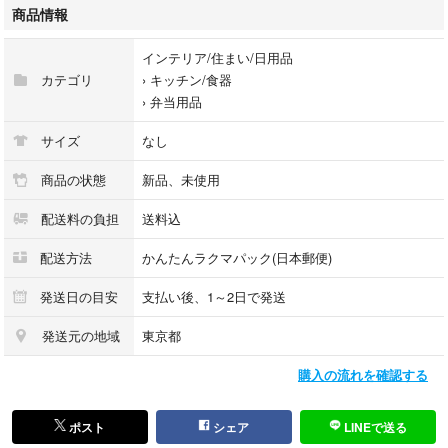
#入学準備
商品情報
#キャラ弁
#お弁当ピック
インテリア/住まい/日用品
#ランチピック
カテゴリ
›
キッチン/食器
#ケーキピック
›
弁当用品
#フルーツピック
サイズ
なし
商品の状態
新品、未使用
配送料の負担
送料込
配送方法
かんたんラクマパック(日本郵便)
発送日の目安
支払い後、1～2日で発送
発送元の地域
東京都
購入の流れを確認する
ポスト
シェア
LINEで送る