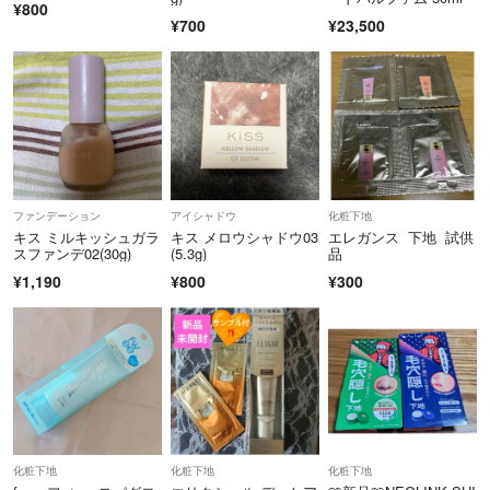
¥800
¥700
¥23,500
ファンデーション
アイシャドウ
化粧下地
キス ミルキッシュガラ
キス メロウシャドウ03
エレガンス 下地 試供
スファンデ02(30g)
(5.3g)
品
¥1,190
¥800
¥300
化粧下地
化粧下地
化粧下地