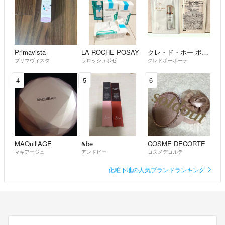
Primavista
LA ROCHE-POSAY
クレ・ド・ポー ボーテ
プリマヴィスタ
ラロッシュポゼ
クレドポーボーテ
4
5
6
MAQuillAGE
&be
COSME DECORTE
マキアージュ
アンドビー
コスメデコルテ
化粧下地の人気ブランドランキング