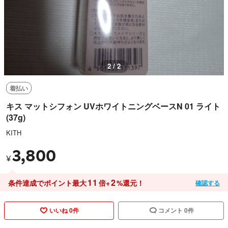
2 / 2
着払い
キス マットシフォン UVホワイトニングベースN 01 ライト
(37g)
KITH
3,800
¥
11
2
条件達成でポイント最大
倍+
%還元！
確認する
いいね 0件
コメント 0件