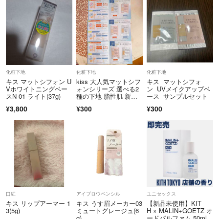
化粧下地
化粧下地
化粧下地
キス マットシフォン U
kiss 大人気マットシフ
キス マットシフォ
Vホワイトニングベー
ォンシリーズ 選べる2
ン UVメイクアップベ
スN 01 ライト(37g)
種の下地 脂性肌 新商
ース サンプルセット
品 ベストセラー 皮脂
¥3,800
¥300
¥300
テカ防止 メイク長持ち
下地 さらふわ
口紅
アイブロウペンシル
ユニセックス
キス リップアーマー 1
キス うす眉メーカー03
【新品未使用】KIT
3(5g)
ミュートグレージュ(6
H × MALIN+GOETZ オ
g)
ードパルファム 50ml