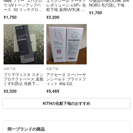
fwee フィー スパグロ
エリクシール デーケア
‎🩷新品‎🩷NEOLINK SHI
ウ UVトーンアップベ
レボリューショSP+ 化
NOBU 毛穴隠し下地
ース 02 リッチグロ
粧下地 薬用UV乳液 SP
¥1,700
ウ SPF50+PA++++
F50+ ELIXIR 資生堂 S
¥1,750
¥2,200
HISEIDO 新品
化粧下地
化粧下地
プリマヴィスタ スキン
アクセーヌ スーパーサ
プロテクトベース 皮脂
ンシールド ブライトフ
くずれ防止 化粧下
ィット 40g 2点
地 超オイリー肌用(25
¥2,320
¥5,485
ml)
KITHの化粧下地のおすすめ
同一ブランドの商品