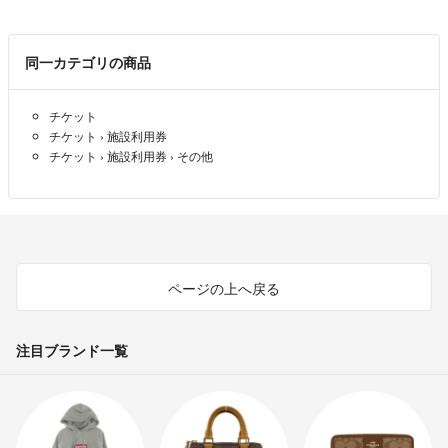
気持ちの良いお取引を心掛けておりますので
宜しくお願いいたします(❁ᴗ͈ˬᴗ͈)ﾍﾟｺﾘ｡:.ﾟஐ⋆
同一カテゴリの商品
チケット
チケット
›
施設利用券
チケット
›
施設利用券
›
その他
ページの上へ戻る
注目ブランド一覧