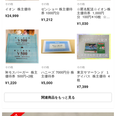
その他
その他
その他
イオン 株主優待
ゼンショー 株主優待
☆匿名配送☆イオン株
券 1000円分
主優待券 1,000円
¥24,999
分 100円✕10枚 ☆最
¥1,212
新☆
¥1,030
その他
その他
その他
🌺モスバーガー 株主
ハニーズ 7000円分 株
東京サマーランド １
優待券 500円×2枚
主優待券
デイパス 株主優待 4
枚
¥1,220
¥5,000
¥7,399
関連商品をもっと見る
SOLD OUT