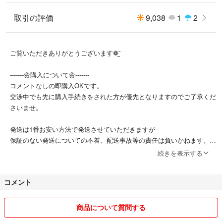
取引の評価
9,038
1
2
ご覧いただきありがとうございます❁¨̮
-------🌼購入について🌼-------
コメントなしの即購入OKです。
交渉中でも先に購入手続きをされた方が優先となりますのでご了承くだ
さいませ。
発送は1番お安い方法で発送させていただきますが
保証のない発送についての不着、配送事故等の責任は負いかねます。追
跡付きの発送等、希望がございましたら購入前にご相談下さい。
続きを表示する
また同一住所での複数ご購入の場合
コメント
同封させて頂きますのでご理解のほど宜しくお願いいたします。
こちらの都合上
商品について質問する
評価が26日になる場合がございます。