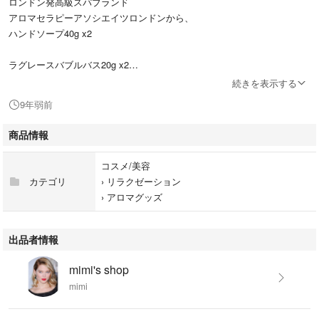
ロンドン発高級スパブランド
アロマセラピーアソシエイツロンドンから、
ハンドソープ40g x2
ラグレースバブルバス20g x2
続きを表示する
フランス発高級ブランドアルゴテルムから、
9年弱前
アルゴテルムジェントルバスソープ25g x2
商品情報
全て新品未開封です。
コスメ/美容
サイトでは5000円相当ですので、全て含めてこの価格はかなりお得です。
カテゴリ
›
リラクゼーション
ご自分へのご褒美にいかがでしょうか。
›
アロマグッズ
写真2枚目にオムニセンスの説明をつけておきました。
出品者情報
mimi's shop
mimi