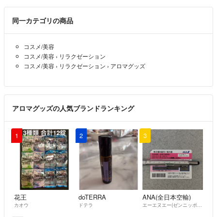
ますので、頑丈に梱包希望の場合はお申し出下さい。着払いにて対応致
します。
同一カテゴリの商品
・中古品については、中古品であること、自宅保管であることを、ご理
解いただける方のみご購入下さい。
コスメ/美容
商品の状態はなるべく丁寧に記載させていただいておりますが、使用感
コスメ/美容
›
リラクゼーション
の感じ方には個人差があり、また、素人検品につき見落としがある可能
コスメ/美容
›
リラクゼーション
›
アロマグッズ
性があります。
・新品未使用であっても、自宅保管品ですので、神経質な方、完璧をお
求めの方はお取引をお控え下さい。
・素人採寸ですので、誤差はご容赦下さい。
アロマグッズの人気ブランドランキング
・返品、交換はご遠慮いただいておりますので、商品に関してや配送方
法等、ご質問がございましたらお気軽にご連絡いただければ幸いです。
・お取り置き(値下げ交渉後の専用出品を含む)はお断りしております。
1
2
3
ご購入希望の方は、即購入していただいて構いません。値下げの際はお
値段だけ変更させていただきます。
・ご購入希望で質問対応している際でも、即決購入される方を優先とさ
せていただきます。
・予告なく商品を削除、再出品することがあります。ご了承下さい。
花王
doTERRA
ANA(全日本空輸)
長文を最後までご確認いただき、誠にありがとうございました。何卒宜
カオウ
ドテラ
エーエヌエー(ゼンニッポンクウユ)
しくお願い申し上げます。