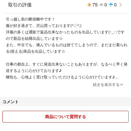
取引の評価
75
0
0
引っ越し前の断捨離中です！
服が好き過ぎて、沢山買っております(^◇^;)
洋服の多くは通販で返品出来なかったものを出品しています(･_･;です
ので新品を結構出品しています☆
また、中古でも、痛んでいるものは捨ててしまうので、まだまだ着られ
る(使える)美品を出品しています☆
仕事の都合上、すぐに発送出来ないこともありますが、なるべく早く発
送するように心がけております♪
梱包も、心地よく受け取っていただけるように心がけています♪
すぐにお送りできない時はあらかじめお伝えいたします！
続きを表示する
質問はお気軽にどうぞ☆
コメント
☆注意事項☆
下記の点のみお許し下さい〜m(_ _)m
・発送時の破損、郵便事故、トラブル等については責任を負いかねます
商品について質問する
ので予めご了承下さい。
・送料込商品の場合、簡易包装となります。重さや厚みで送料が変わり