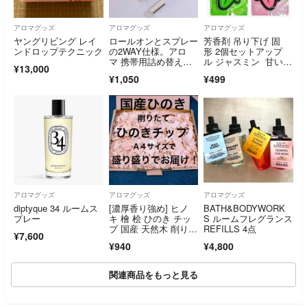
アロマグッズ
アロマグッズ
アロマグッズ
ヤングリビング レイ
ロールオンとスプレー
芳香剤 吊り下げ 固
ンドロップテクニック
の2WAY仕様。アロ
形 2個セットアップ
マ 携帯用詰め替えガ
ル ジャスミン 甘い香
¥13,000
ラス製ボトル 5本
り 先月購入
¥1,050
¥499
アロマグッズ
アロマグッズ
アロマグッズ
diptyque 34 ルームス
[濃厚香り強め] ヒノ
BATH&BODYWORK
プレー
キ 檜 桧 ひのき チッ
S ルームフレグランス
プ 国産 天然木 削りた
REFILLS 4点
¥7,600
て
¥940
¥4,800
関連商品をもっと見る