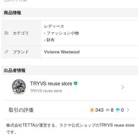
ーーーーーーーーーーーーーーーーーーーー
商品情報
鮮やかなパープルカラーに、アイコニックなゴールドのオーブロゴが美し
レディース
く映えるヴィヴィアンウエストウッドの三つ折り財布。
カテゴリ
›
ファッション小物
›
財布
傷がつきにくい上質なサフィアーノレザーを使用し、いつもの手元にラグ
ジュアリーな気品と大人のこなれ感をプラスしてくれます。
ブランド
Vivienne Westwood
コンパクトなサイズ感ながら、出し入れしやすいがま口タイプの小銭入れ
や充実したカードポケットを備え、ミニバッグでのお出かけにもスマート
出品者情報
に対応。
TRYVS reuse store
夏のボーナスを使った自分への特別なご褒美や、大切な方へのサマーギフ
TRYVS reuse store
トにも間違いなく喜ばれる至極のアイテムです。
● 商品情報
取引の評価
343
8
0
ブランド名：Vivienne Westwood ヴィヴィアンウエストウッド
商品名：三つ折り財布
株式会社TETTAが運営する、ラクマ公式ショップのTRYVS reuse store
型番（シリアル）：-
です。
付属品：箱
カラー：パープル