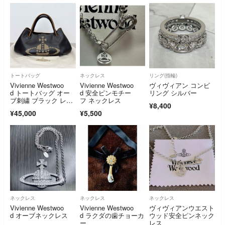
vienne Westwood
トートバッグ
ネックレス
リング(指輪)
Vivienne Westwoo
Vivienne Westwoo
ヴィヴィアン コンビ
d トートバッグ オー
d 安全ピンモチー
リング シルバー
ブ刺繍 ブラック レザ
フ ネックレス
¥8,400
ー
¥45,000
¥5,500
ネックレス
ネックレス
ネックレス
Vivienne Westwoo
Vivienne Westwoo
ヴィヴィアンウエスト
d オーブネックレス
d ラクダの歯チョーカ
ウッド安全ピンネック
ー
レス