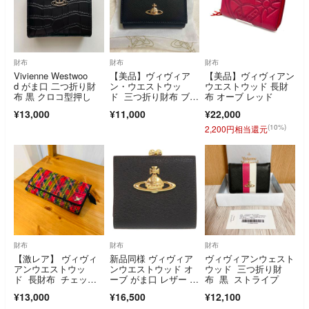
財布
財布
財布
Vivienne Westwoo
【美品】ヴィヴィア
【美品】ヴィヴィアン
d がま口 二つ折り財
ン・ウエストウッ
ウエストウッド 長財
布 黒 クロコ型押し
ド 三つ折り財布 ブラ
布 オーブ レッド
ック がま口 コンパク
¥13,000
¥11,000
¥22,000
ト BLACK
(10%)
2,200円相当還元
財布
財布
財布
【激レア】 ヴィヴィ
新品同様 ヴィヴィア
ヴィヴィアンウェスト
アンウエストウッ
ンウエストウッド オ
ウッド 三つ折り財
ド 長財布 チェッ
ーブ がま口 レザー ブ
布 黒 ストライプ
ク エナメルライン オ
ラック 二つ折り財
¥13,000
¥16,500
¥12,100
ーブ
布 黒 0873【中古】Vi