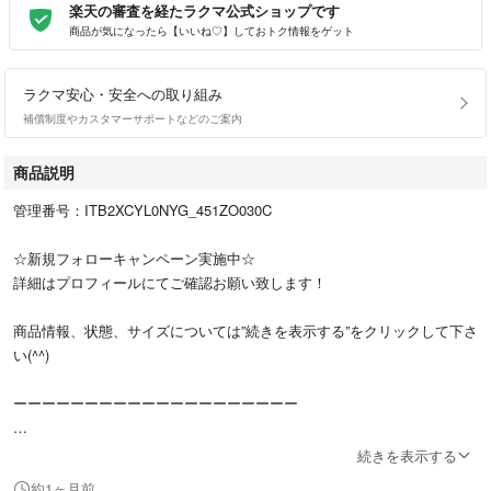
楽天の審査を経たラクマ公式ショップです
商品が気になったら【いいね♡】しておトク情報をゲット
ラクマ安心・安全への取り組み
補償制度やカスタマーサポートなどのご案内
商品説明
管理番号：ITB2XCYL0NYG_451ZO030C
☆新規フォローキャンペーン実施中☆
詳細はプロフィールにてご確認お願い致します！
商品情報、状態、サイズについては”続きを表示する”をクリックして下さ
い(^^)
ーーーーーーーーーーーーーーーーーーーー
From Japan, Authenticated Luxury.
続きを表示する
Buy with Confidence – JAPAN Pre-Owned Quality.
約1ヶ月前