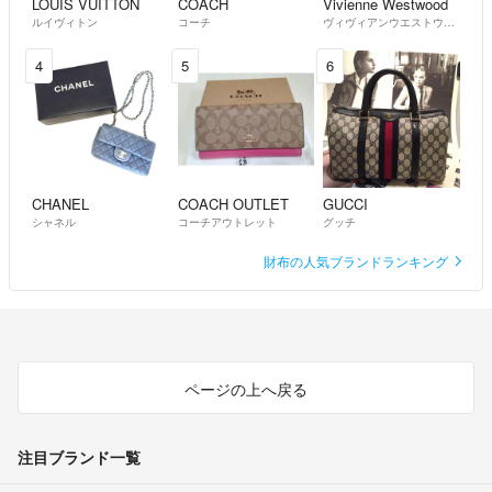
LOUIS VUITTON
COACH
Vivienne Westwood
ルイヴィトン
コーチ
ヴィヴィアンウエストウッド
4
5
6
CHANEL
COACH OUTLET
GUCCI
シャネル
コーチアウトレット
グッチ
財布の人気ブランドランキング
ページの上へ戻る
注目ブランド一覧