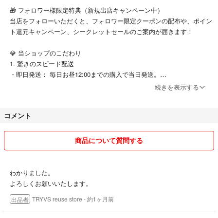
🎁 フォロワー様限定特典（新規出店キャンペーン中）
素材：レザー
当店をフォローいただくと、フォロワー限定クーポンの配布や、ポイン
ト還元キャンペーン、シークレットセールのご案内が届きます！
● サイズ
縦幅：約8.5cm
💎 当ショップのこだわり
横幅：約11cm
1. 驚きのスピード配送
マチ：約2.5cm
・即日発送： 毎日お昼12:00までの購入で当日発送。
・24時間以内発送： 以降も原則24時間以内に迅速発送。
小銭入れ × 1
続きを表示する
・東京発送の利便性： 多くの地域へ最短翌日〜翌々日の到着が可能で
札入れ × 1
す。
カードポケット × 6
コメント
フリーポケット × 2
2. 徹底した品質管理と厳選された状態
・プロの検品： 専門スタッフが一点一点、細部まで丁寧に検品・クリ
ーーーーーーーーーーーーーーーーーーーー
商品について質問する
ーニング。
・良品厳選： リユース品の中でも、比較的状態の良いものを優先的に
● 商品状態
ラインナップ。
状態ランク：９（ 新品同様 ）
わかりました。
・丁寧な梱包： 大切な商品を安全にお届けできるよう、資材にもこだ
着用、使用された形跡がほとんどない新品同様の中古品です。新品同様の
よろしくお願いいたします。
わり心を込めて梱包します。
為、中古市場ではなかなか出会えない逸品です。
TRYVS reuse store
- 約1ヶ月前
出品者
⚠️ ご購入前に必ずご確認ください
● 特記事項