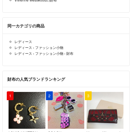
こちらのアカウントはラクマ公式パートナーの株式会社TETTAによっ
同時購入割引も実施しておりますので、是非御覧ください(^^)
金具部分はゴールドでしょうか❓️娘に頼まれているものでゴールドで
て運営されています。
したら購入でお願いいたします。
こちらの商品はラクマ公式パートナーのTRYVS reuse storeによって出品
＊mint＊
- 約1ヶ月前
▼特商法
されています。
同一カテゴリの商品
https://fril.jp/ts/official/law/a337/
mint様
▼返品特約
レディース
コメントありがとうございます。
https://fril.jp/ts/official/law/a337/#return_policy
レディース
›
ファッション小物
即購入いただけるのであれば、本日限定で22500円までお値引きいた
レディース
›
ファッション小物
›
財布
します。
ご購入可能なタイミングで再度コメントよろしくお願いいたします。
TRYVS reuse store
- 約1ヶ月前
出品者
財布の人気ブランドランキング
こんばんは。もし宜しければ22500円で即決購入させていただけます
1
2
3
でしょうか❓️ご検討お願いいたします。
＊mint＊
- 約1ヶ月前