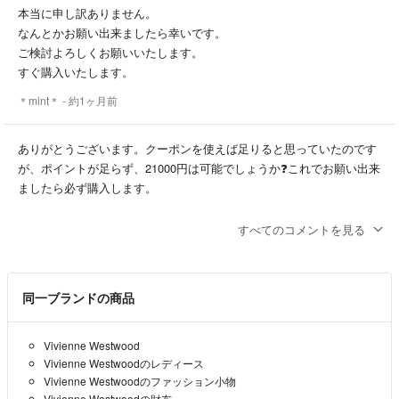
1. 在庫について
保管時の僅かな小傷はあります
本当に申し訳ありません。
他社ECサイトと併売のため、稀にタッチの差で欠品となる場合がござ
なんとかお願い出来ましたら幸いです。
います。その際は先着順とし、お取引をキャンセルさせていただきま
● その他特徴など
ご検討よろしくお願いいたします。
す。
財布 さいふ サイフ ウォレット コンパクト ミニウォレット 折りたたみ が
すぐ購入いたします。
まぐち コインケース 札入れ カードケース カウレザー 牛革 ゴールド金
＊mint＊
- 約1ヶ月前
2. 商品状態について
具 エレガント 上品 フェミニン カジュアル トレンド お出かけ デート バ
取り扱い商品は全て中古リユース品です。一点一点丁寧に検品しており
カンス トラベル リゾート 休日 贈り物 誕生日 記念日 プレゼント 20代 30
ますが、微細な傷や汚れ、使用感がある場合がございます。
ありがとうございます。クーポンを使えば足りると思っていたのです
代 40代 50代 メンズ 男性 レディース 女性 大人 ユニセックス
が、ポイントが足らず、21000円は可能でしょうか❓️これでお願い出来
3. キャンセル・返品について
ましたら必ず購入します。
ーーーーーーーーーーーーーーーーーーーー
ブランド品を主に取り扱う性質上、すり替え防止・トラブル防止のため
＊mint＊
- 約1ヶ月前
ご購入者様都合のキャンセル・返品は原則不可です。
● 配送について
すべてのコメントを見る
配送業者：佐川急便、ヤマト運輸
はい、ゴールドです。
📋 お取引に関するご案内
最短当日配送、24時間以内の配送に努めております。
お値引きさせていただきました。
・古物商許可：第308762317420号 東京都公安委員会
配送業者に関してはお届け先の地域などを考慮して選択致します。
同一ブランドの商品
・適格請求書登録番号：T8012301013060
※ご希望にも対応可能です。
ご購入よろしくお願いいたします。
・営業時間：10:00〜19:00（ご注文は24時間受付中です！）
TRYVS reuse store
- 約1ヶ月前
出品者
ーーーーーーーーーーーーーーーーーーーー
Vivienne Westwood
＝＝＝＝＝＝＝＝＝＝＝＝＝＝＝＝＝＝＝＝
Vivienne Westwoodのレディース
Vivienne Westwoodのファッション小物
当商品の他、 #TRYVS にて多数出品しております。
ありがとうございます😊
Vivienne Westwoodの財布