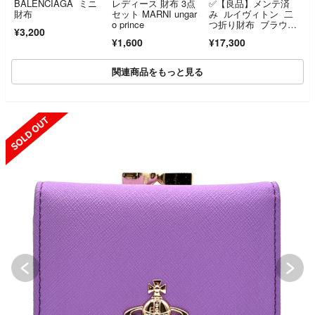
BALENCIAGA ミニ
レディース 財布 3点
✅【良品】メンテ済
財布
セット MARNI ungar
み ルイヴィトン 二
o prince
つ折り財布 ブラウ
¥3,200
ン モノグラム ヴィ
¥1,600
¥17,300
エノワ LOUIS VUITT
ON がま口 コンパク
ト
関連商品をもっと見る
SOLD OUT