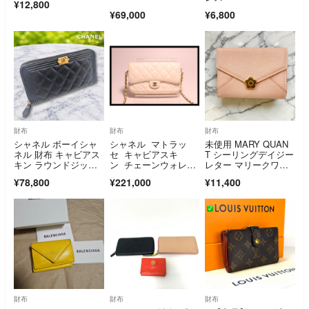
¥12,800
¥69,000
¥6,800
財布
財布
財布
シャネル ボーイシャ
シャネル マトラッ
未使用 MARY QUAN
ネル 財布 キャビアス
セ キャビアスキ
T シーリングデイジー
キン ラウンドジッ
ン チェーンウォレッ
レター マリークワン
プ 黒 長財布
ト ショルダーバッグ
ト ピンク デイジー 財
¥78,800
¥221,000
¥11,400
■0723ol28523
布 マリクワ 三つ折
り シーリング
財布
財布
財布