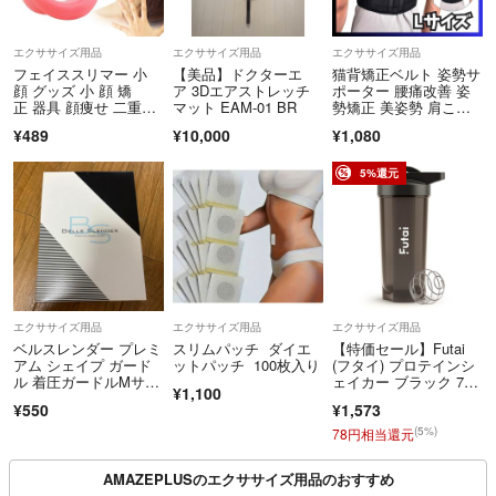
エクササイズ用品
エクササイズ用品
エクササイズ用品
フェイススリマー 小
【美品】ドクターエ
猫背矯正ベルト 姿勢サ
顔 グッズ 小 顔 矯
ア 3Dエアストレッチ
ポーター 腰痛改善 姿
正 器具 顔痩せ 二重あ
マット EAM-01 BR
勢矯正 美姿勢 肩こ
ご 解消 小顔矯正 マウ
り 背筋 L
¥489
¥10,000
¥1,080
スピース
5%還元
エクササイズ用品
エクササイズ用品
エクササイズ用品
ベルスレンダー プレミ
スリムパッチ ダイエ
【特価セール】Futai
アム シェイプ ガード
ットパッチ 100枚入り
(フタイ) プロテインシ
ル 着圧ガードルMサイ
ェイカー ブラック 700
¥1,100
ズ★
ml
¥550
¥1,573
(5%)
78円相当還元
AMAZEPLUSのエクササイズ用品のおすすめ