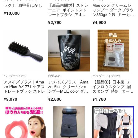
ラクナ 肩甲骨はがし
【新品未開封】ストレ
Mee color クリームシ
ーニア ポイントスト
ャンプー ダークブラウ
¥10,000
レートブラシ アホ毛
ン350g×２袋 ミーカラ
おくれ毛対策
ー
¥2,790
¥4,900
ヘアブラシ/クシ
白髪染め
パウダーアイブロウ
アメイズプラス｜Ama
アメイズプラス｜Ama
【新品①】日本製 ア
ze Plus AZ-771 ケアス
ze Plus クリームシャ
イブロウスタンプ 眉
トレートブラシ ストレ
ンプーMEE color ダ…
スタンプ 時短 ダーク
ブラウン
¥9,070
¥2,800
¥1,780