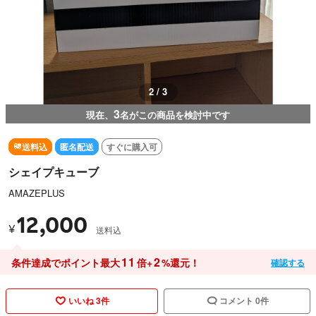
2 / 3
3
現在、
名がこの商品を検討中です
送料込
匿名配送
すぐに購入可
シェイプキューブ
AMAZEPLUS
12,000
¥
送料込
11
2
条件達成でポイント最大
倍+
%還元！
確認する
いいね 3件
コメント 0件