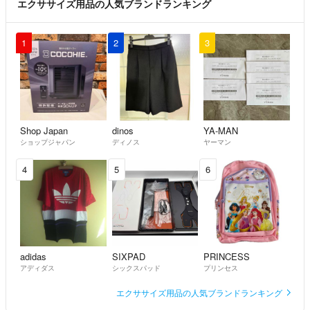
エクササイズ用品の人気ブランドランキング
1
2
3
Shop Japan
dinos
YA-MAN
ショップジャパン
ディノス
ヤーマン
4
5
6
adidas
SIXPAD
PRINCESS
アディダス
シックスパッド
プリンセス
エクササイズ用品の人気ブランドランキング