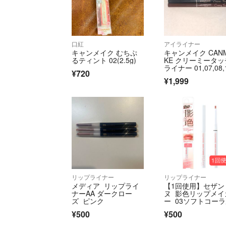
口紅
アイライナー
キャンメイク むちぷ
キャンメイク CAN
るティント 02(2.5g)
KE クリーミータッ
ライナー 01,07,08,
¥720
4 まとめ売り
¥1,999
リップライナー
リップライナー
メディア リップライ
【1回使用】セザン
ナーAA ダークロー
ヌ 影色リップメイ
ズ ピンク
ー 03ソフトコー
¥500
¥500