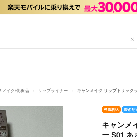
スメイク/化粧品
リップライナー
キャンメイク リップトリックラ
送料込
匿名配
キャンメ
ー S01