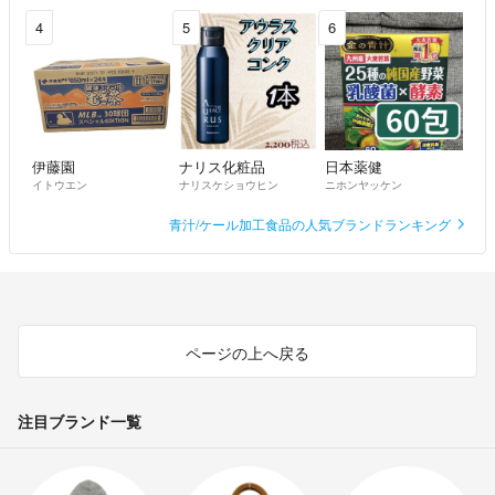
4
5
6
伊藤園
ナリス化粧品
日本薬健
イトウエン
ナリスケショウヒン
ニホンヤッケン
青汁/ケール加工食品の人気ブランドランキング
ページの上へ戻る
注目ブランド一覧