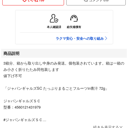
本人確認済
紛失補償有
ラクマ安心・安全への取り組み
商品説明
3箱分、箱から取り出し中身のみ発送。個包装されています。箱は一箱の
み小さく折りたたみ同包装します
値下げ不可
「ジャパンギャルズSC たっぷりまるごとフルーツin青汁 72g」
ジャパンギャルズＳＣ
型番：4560121431979
#ジャパンギャルズＳＣ
#4560121431979
続きを表示する