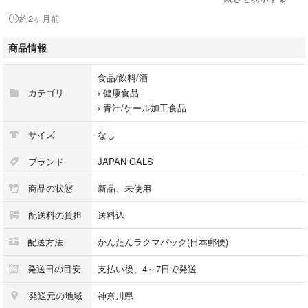
#食品/飲料/酒
約2ヶ月前
#健康食品
#青汁/ケール加工食品
商品情報
食品/飲料/酒
カテゴリ
›
健康食品
›
青汁/ケール加工食品
サイズ
なし
ブランド
JAPAN GALS
商品の状態
新品、未使用
配送料の負担
送料込
配送方法
かんたんラクマパック(日本郵便)
発送日の目安
支払い後、4～7日で発送
発送元の地域
神奈川県