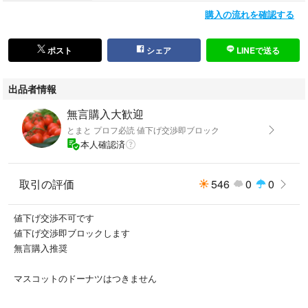
購入の流れを確認する
ポスト
シェア
LINEで送る
出品者情報
無言購入大歓迎
とまと プロフ必読 値下げ交渉即ブロック
本人確認済
取引の評価
546
0
0
値下げ交渉不可です
値下げ交渉即ブロックします
無言購入推奨
マスコットのドーナツはつきません