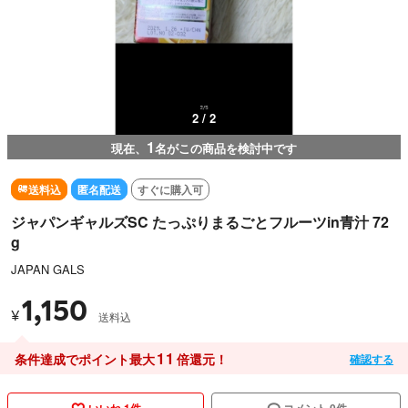
2 / 2
1
現在、
名がこの商品を検討中です
送料込
匿名配送
すぐに購入可
ジャパンギャルズSC たっぷりまるごとフルーツin青汁 72
g
JAPAN GALS
1,150
¥
送料込
11
条件達成でポイント最大
倍還元！
確認する
いいね 1件
コメント 0件