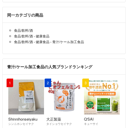
同一カテゴリの商品
食品/飲料/酒
食品/飲料/酒
›
健康食品
食品/飲料/酒
›
健康食品
›
青汁/ケール加工食品
青汁/ケール加工食品の人気ブランドランキング
1
2
3
Shinnihonseiyaku
大正製薬
Q'SAI
シンニホンセイヤク
タイショウセイヤク
キューサイ