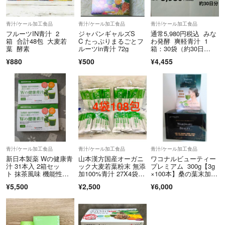
青汁/ケール加工食品
青汁/ケール加工食品
青汁/ケール加工食品
フルーツIN青汁 2
ジャパンギャルズS
通常5,980円税込 みな
箱 合計48包 大麦若
C たっぷりまるごとフ
わ発酵 爽軽青汁 1
葉 酵素
ルーツin青汁 72g
箱：30袋（約30日
分） お腹の脂肪対策
¥880
¥500
¥4,455
＆便通改善 ダイエッ
ト 機能性表示食品
青汁/ケール加工食品
青汁/ケール加工食品
青汁/ケール加工食品
新日本製薬 Wの健康青
山本漢方国産オーガニ
ワコナルビューティー
汁 31本入 2箱セッ
ック大麦若葉粉末 無添
プレミアム 300g【3g
ト 抹茶風味 機能性表
加100%青汁 27X4袋 1
×100本】桑の葉末加工
示食品
08包
食品
¥5,500
¥2,500
¥6,000