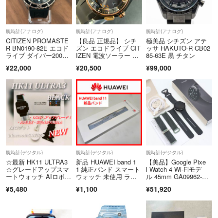
腕時計(アナログ)
腕時計(アナログ)
腕時計(アナログ)
CITIZEN PROMASTE
【良品 正規品】 シチ
極美品 シチズン アテ
R BN0190-82E エコド
ズン エコドライブ CIT
ッサ HAKUTO-R CB02
ライブ ダイバー200
IZEN 電波ソーラー メ
85-63E 黒 チタン
m プロマスター シチ
ンズ腕時計 ユニセック
¥22,000
¥20,500
¥99,000
ズン ソーラー メンズ
ス ゴールド 【2607Ss
19】
腕時計(デジタル)
腕時計(デジタル)
腕時計(デジタル)
☆最新 HK11 ULTRA3
新品 HUAWEI band 1
【美品】Google Pixe
☆グレードアップスマ
1 純正バンド スマート
l Watch 4 Wi-Fiモデ
ートウォッチ AIロボッ
ウォッチ 未使用 ラバ
ル 45mm GA09962-U
ト搭載
ーバンド 正規品 薄ブ
S 2026年製 予備ベル
¥5,480
¥1,100
¥51,920
ルー新品未使用
ト付き Matte Black ア
ルミケース/Obsidia
n アクティブ バン
ド ピクセルウォッ