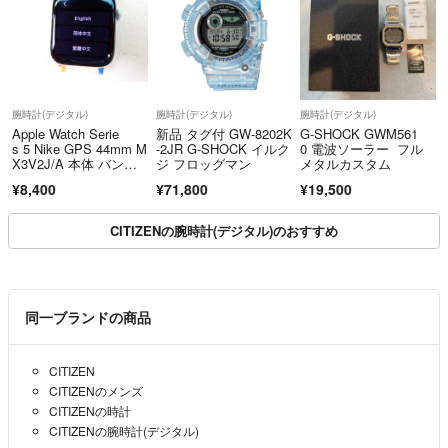
チ グーグル 本体
腕時計(デジタル)
腕時計(デジタル)
腕時計(デジタル)
Apple Watch Serie
新品 タグ付 GW-8202K
G-SHOCK GWM561
s 5 Nike GPS 44mm M
-2JR G-SHOCK イルク
0 電波ソーラー フル
X3V2J/A 本体 バンド
ジ フロッグマン
メタルカスタム
付き
¥8,400
¥71,800
¥19,500
CITIZENの腕時計(デジタル)のおすすめ
同一ブランドの商品
CITIZEN
CITIZENのメンズ
CITIZENの時計
CITIZENの腕時計(デジタル)