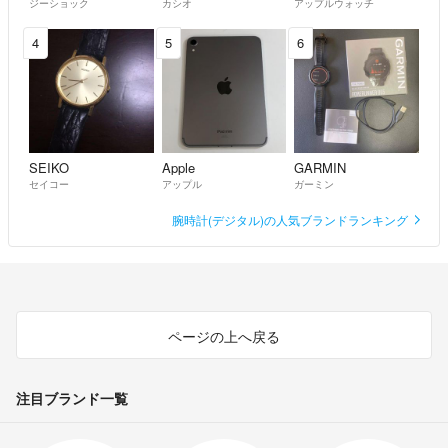
ジーショック
カシオ
アップルウォッチ
4
5
6
SEIKO
Apple
GARMIN
セイコー
アップル
ガーミン
腕時計(デジタル)の人気ブランドランキング
ページの上へ戻る
注目ブランド一覧