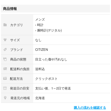
・10年程前に一時期使用していたものです。
・記念の品で大切に保管していたところ止まってしまいました。
商品情報
・電波時計のため直射日光充電をして電波を手動で受信(強制受信)しまし
たが
メンズ
受信できませんでした。
カテゴリ
›
時計
・時計店で修理(専門的な受信)を依頼しましたがメーカーに依頼するので
›
腕時計(デジタル)
購入時の価格(50,000円程度)かかるとのことでそのままにしておりまし
た。
サイズ
なし
・時計関係者あるいは強制充電の技術をお持ちの方や修理に興味のある方
に再活用していただきたく出品しました。
ブランド
CITIZEN
・自分の記念品ですので落札(売却)代金で代替品を購入する予定です。
商品の状態
目立った傷や汚れなし
配送料の負担
送料込
配送方法
クリックポスト
発送日の目安
支払い後、1～2日で発送
発送元の地域
北海道
購入の流れを確認する