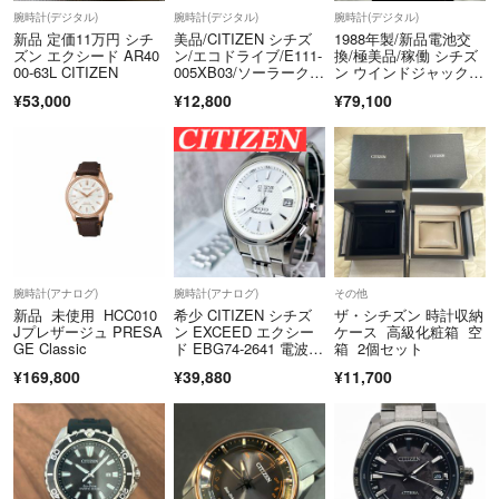
腕時計(デジタル)
腕時計(デジタル)
腕時計(デジタル)
新品 定価11万円 シチ
美品/CITIZEN シチズ
1988年製/新品電池交
ズン エクシード AR40
ン/エコドライブ/E111-
換/極美品/稼働 シチズ
00-63L CITIZEN
005XB03/ソーラークォ
ン ウインドジャック D
ーツ腕時計/白文字
120
¥53,000
¥12,800
¥79,100
盤 ステンレス シルバ
ーカラー×ゴールドカ
ラー/FB3522
腕時計(アナログ)
腕時計(アナログ)
その他
新品 未使用 HCC010
希少 CITIZEN シチズ
ザ・シチズン 時計収納
Jプレザージュ PRESA
ン EXCEED エクシー
ケース 高級化粧箱 空
GE Classic
ド EBG74-2641 電波ソ
箱 2個セット
ーラー チタン デュラ
¥169,800
¥39,880
¥11,700
テクト メンズ 腕時計