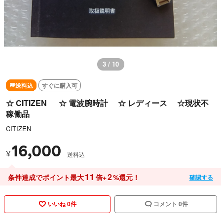
3 / 10
送料込
すぐに購入可
☆ CITIZEN ☆ 電波腕時計 ☆ レディース ☆現状不
稼働品
CITIZEN
16,000
¥
送料込
11
2
条件達成でポイント最大
倍+
%還元！
確認する
いいね 0件
コメント 0件