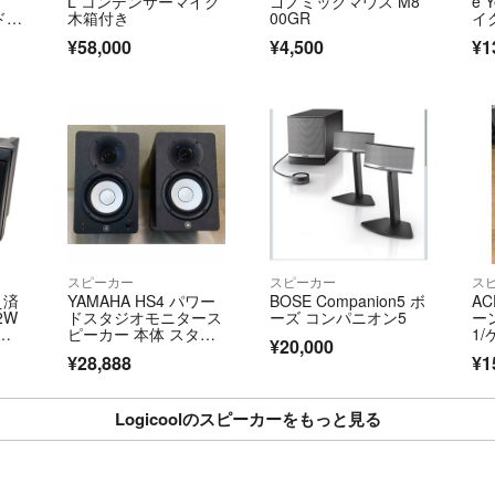
L コンデンサーマイク
ゴノミックマウス M8
e 
ド付
木箱付き
00GR
イ
¥58,000
¥4,500
¥1
スピーカー
スピーカー
ス
え済
YAMAHA HS4 パワー
BOSE Companion5 ボ
AC
 2W
ドスタジオモニタース
ーズ コンパニオン5
ー
カ
ピーカー 本体 スタン
1
¥20,000
ド
¥28,888
¥1
Logicoolのスピーカーをもっと見る