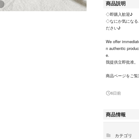
商品説明
◇即購入歓迎♪
◇なにか気になる
ださい♪
We offer immediate
n authentic produc
e.
我提供立即批准。
商品ページをご覧
↓他にもお得な商
#aephyのセール
6日前
こちらは Logic
す。
商品情報
【付属品】ケー
カテゴリ
【商品状態】