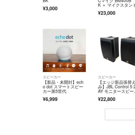
BK
Cマイク BM400B
K ＋ マイクスタン
¥3,000
き
¥23,000
スピーカー
スピーカー
【新品・未開封】ech
【エッジ新品張替
o dot スマートスピー
み】JBL Control 5
カー第5世代
AY モニタースピー
ー
¥6,999
¥22,800