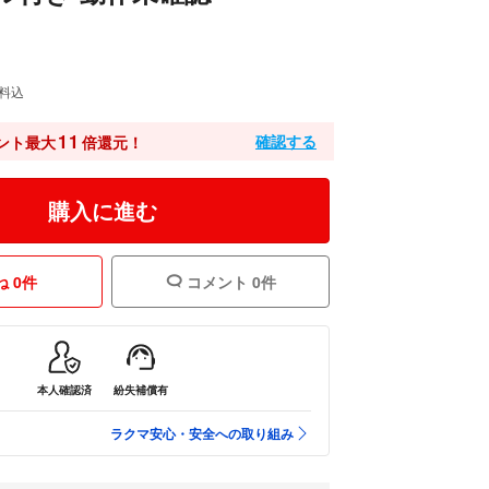
料込
11
確認する
ント最大
倍還元！
購入に進む
 0件
コメント 0件
本人確認済
紛失補償有
ラクマ安心・安全への取り組み