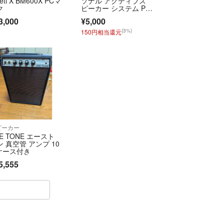
Yeti X BM600X PCマ
ソナル アクティブス
ク
ピーカー システム PM
0.3(B)/ペア
3,000
¥5,000
(3%)
150円相当還元
ピーカー
E TONE エースト
ン 真空管 アンプ 10
/ケース付き
5,555