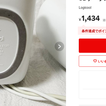
Logicool
1,434
¥
送
条件達成でポイ
いいね