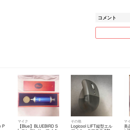
【お取り置き】
可能ですが、48
コメント
【発送】
基本2〜3日でさ
倉庫への発送など
さらにお日にちを
ご了承ください。
【おまとめ買い割
おまとめ買いご希
コメント欄へその
2枚⇨500円OFF
3枚⇨800円OFF
4枚以上⇨1000円O
よろしくお願いし
マイク
その他
マ
 P
【Blue】BLUEBIRD S
Logicool LIFT縦型エル
美品