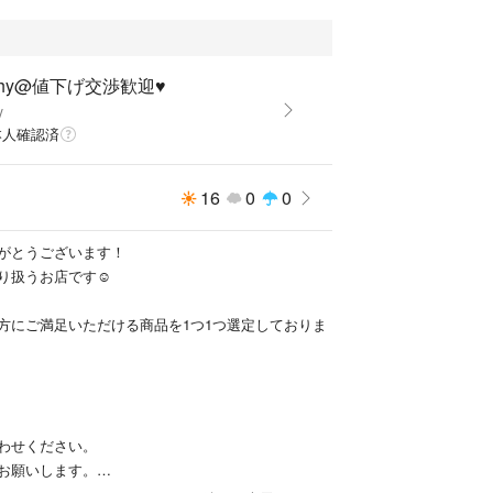
phy@値下げ交渉歓迎♥️
y
本人確認済
16
0
0
がとうございます！
り扱うお店です☺︎
方にご満足いただける商品を1つ1つ選定しておりま
わせください。
お願いします。