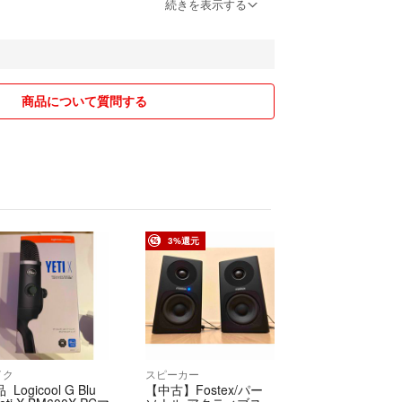
続きを表示する
時間以内に購入がない場合はキャンセルいたします。
せていただきますが、
商品について質問する
もあり、
いただく場合があります。
り】
望の方はお値引きさせていただきますので、
旨お伝えください。
3%還元
FF
ます☺︎
イク
スピーカー
 Logicool G Blu
【中古】Fostex/パー