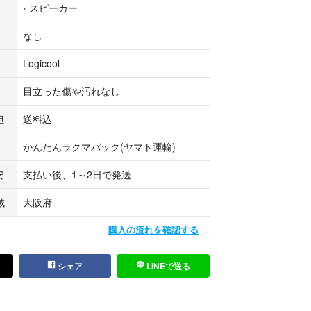
›
スピーカー
です。
なし
0028
Logicool
しまして プチプチなどの緩衝剤で水濡れ対策をして
目立った傷や汚れなし
行い発送させていただきます。
に傷がつく可能性があるような雑な梱包は絶対にい
担
送料込
ご安心ください。
かんたんラクマパック(ヤマト運輸)
USED品ですので新品や未使用品をお求めの方はご
安
支払い後、1～2日で発送
域
大阪府
購入の流れを確認する
シェア
LINEで送る