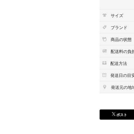
状態は写真の通り
サイズ
【管理番号】KA-00
ブランド
【その他情報】
☆梱包と発送に関
商品の状態
から型崩れ対策を
もちろん中の商品
配送料の負
たしませんので
配送方法
☆こちらの商品は
発送日の目
遠慮ください。
発送元の地
ポスト