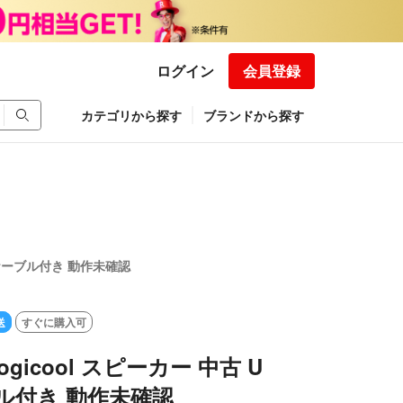
ログイン
会員登録
カテゴリから探す
ブランドから探す
Bケーブル付き 動作未確認
送
すぐに購入可
gicool スピーカー 中古 U
ル付き 動作未確認