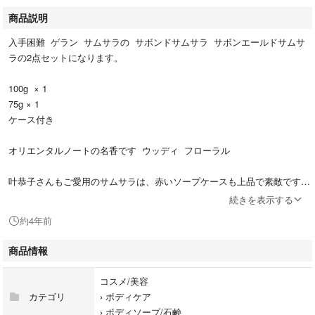
商品説明
入手困難 ゲラン サムサラの サボンドサムサラ サボンエールドサムサ
ラの2点セットになります。
100g × 1
75g × 1
ケース付き
オリエンタルノートの名香です ウッディ フローラル
叶恭子さんもご愛用のサムサラは、赤いソープケースも上品で素敵です。
続きを表示する
発送の際は、中身のみ送ります。
約4年前
箱が欲しい方は購入前に事前にご連絡ください。
プラス800円で箱おつけできます。
商品情報
#サムサラ
コスメ/美容
#ゲラン
カテゴリ
›
ボディケア
#サボン
›
ボディソープ/石鹸