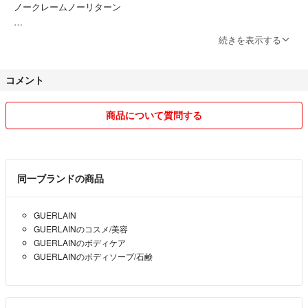
ノークレームノーリターン
当方20代女性です！
続きを表示する
お買い物が大好きで物が沢山あるので、断捨離も兼ねて少しずつ出品し
ております♪
コメント
未使用品も沢山ありますので、ご検討ください！
⭐️こちらの都合で申し訳ないのですが、基本着丈や服の採寸はおこなっ
商品について質問する
ておりませんので、ご了承ください。
お値引き交渉どうぞ！
質問お待ちしてます♪
同一ブランドの商品
GUERLAIN
GUERLAINのコスメ/美容
GUERLAINのボディケア
GUERLAINのボディソープ/石鹸