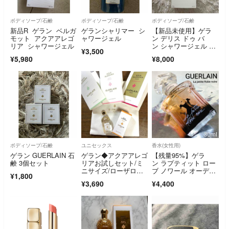
ボディソープ/石鹸
ボディソープ/石鹸
ボディソープ/石鹸
新品R ゲラン ベルガ
ゲランシャリマー シ
【新品未使用】ゲラ
モット アクアアレゴ
ャワージェル
ン デリス ドゥ バ
リア シャワージェル
ン シャワージェル 20
¥3,500
0ml
¥5,980
¥8,000
ボディソープ/石鹸
ユニセックス
香水(女性用)
ゲラン GUERLAIN 石
ゲラン◆アクアアレゴ
【残量95%】ゲラ
鹸 3個セット
リアお試しセット/ミ
ン ラプティット ロー
ニサイズ/ローザロッ
ブ ノワール オーデパ
¥1,800
サ/マンダリンバジリ
ルファン 30ml
¥3,690
¥4,400
ック