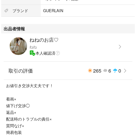
ブランド
GUERLAIN
出品者情報
ねねのお店♡
ねね
本人確認済
取引の評価
265
6
0
お値引き交渉大丈夫です！
着画×
値下げ交渉◯
返品×
配送時のトラブルの責任×
質問なげ×
簡易包装