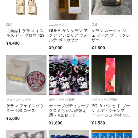
口紅
ユニセックス
口紅
【新品】ゲラン キス
GUERLAIN ゲラン ア
ゲラン ルージュ ジ
キス ビー グロウ 129
クア アレゴリア フォ
ェ ケース ブラックレ
ルテ ボスカヴァニ
ザー
¥4,400
ラ 75ml
¥9,000
¥1,600
フェイスパウダー
ボディソープ/石鹸
ボディソープ/石鹸
ゲラン フェイスパウ
ナイーブボディソープ
POLA パンセ ド ブー
ダー #02 ローズ
クロミちゃん 詰替え
ケ ボディシャンプ
用 × 6点セット
ー ルージュ 本体 500
¥5,000
ml
¥1,800
¥1,530