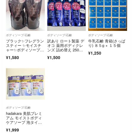
ボディソープ/石鹸
ボディソープ/石鹸
ボディソープ/石鹸
ブラック✨フレグラン
訳あり ロート製薬 デ
牛乳石鹸 青箱(さっぱ
スティー ✨モイスチ
オコ 薬用ボディクレ
り) ８５g × １５個
ャー✨ボディソープ✨
ンズ 詰め替え 250ml×
¥1,250
700mL2個✨
4個
¥1,580
¥1,500
ボディソープ/石鹸
hadakara 美肌プレミ
アム モイストボディ
ケアソープ 泡タイ
プ つめかえ用(360ml)
¥1,999