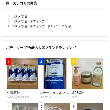
同一カテゴリの商品
コスメ/美容
コスメ/美容
›
ボディケア
コスメ/美容
›
ボディケア
›
ボディソープ/石鹸
ボディソープ/石鹸の人気ブランドランキング
1
2
3
牛乳石鹸
コラージュフルフル
SABON
ギュウニュウセッケン
コラージュフルフル
サボン
4
5
6