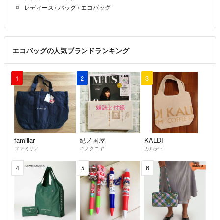
レディース
›
バッグ
›
エコバッグ
エコバッグの人気ブランドランキング
1
2
3
familiar
紀ノ国屋
KALDI
ファミリア
キノクニヤ
カルディ
4
5
6