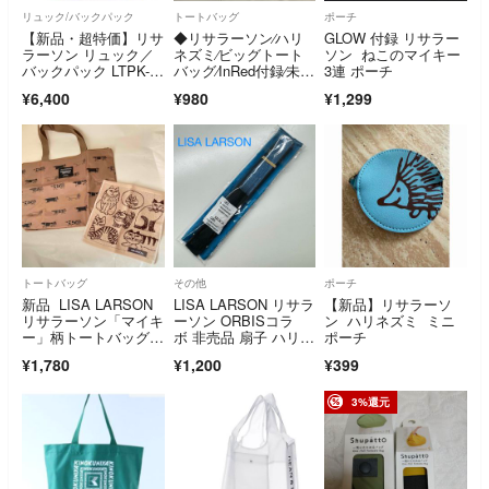
リュック/バックパック
トートバッグ
ポーチ
【新品・超特価】リサ
◆リサラーソン⁄ハリ
GLOW 付録 リサラー
ラーソン リュック／
ネズミ⁄ビッグトート
ソン ねこのマイキー
バックパック LTPK-0
バッグ⁄InRed付録⁄未使
3連 ポーチ
8 BL
用品◆
¥6,400
¥980
¥1,299
トートバッグ
その他
ポーチ
新品 LISA LARSON
LISA LARSON リサラ
【新品】リサラーソ
リサラーソン「マイキ
ーソン ORBISコラ
ン ハリネズミ ミニ
ー」柄トートバッグ＆
ボ 非売品 扇子 ハリネ
ポーチ
ミニタオル
ズミ
¥1,780
¥1,200
¥399
3%還元