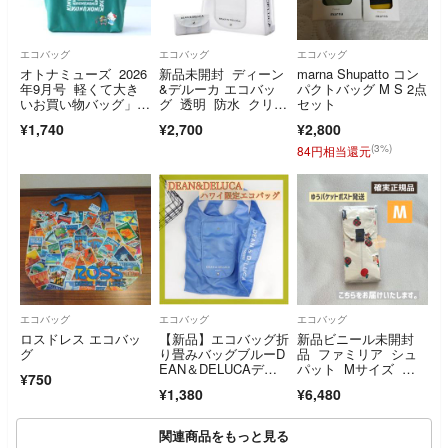
エコバッグ
エコバッグ
エコバッグ
オトナミューズ 2026
新品未開封 ディーン
marna Shupatto コン
年9月号 軽くて大き
&デルーカ エコバッ
パクトバッグ M S 2点
いお買い物バッグ」キ
グ 透明 防水 クリ
セット
ティ 紀ノ国屋
ア オンライン限定
¥1,740
¥2,700
¥2,800
(3%)
84円相当還元
エコバッグ
エコバッグ
エコバッグ
ロスドレス エコバッ
【新品】エコバッグ折
新品ビニール未開封
グ
り畳みバッグブルーD
品 ファミリア シュ
EAN＆DELUCAディ
パット Mサイズ ベ
¥750
ーン&デルーカ
ージュ BG
¥1,380
¥6,480
関連商品をもっと見る