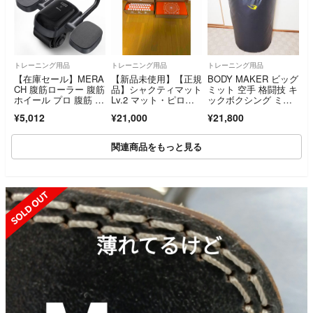
トレーニング用品
トレーニング用品
トレーニング用品
【在庫セール】MERA
【新品未使用】【正規
BODY MAKER ビッグ
CH 腹筋ローラー 腹筋
品】シャクティマット
ミット 空手 格闘技 キ
ホイール プロ 腹筋 ロ
Lv.2 マット・ピロー
ックボクシング ミッ
ーラー 膝
セット
ト ボディメーカー 大
¥5,012
¥21,000
¥21,800
型ミット
関連商品をもっと見る
SOLD OUT