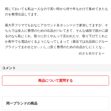
残しておいても私は一人なので若い時から何十年もかけて集めてきたも
のを整理出品してます。
最大手フリマでもおなじアカウント名ヨッシー☆で参加してますが、そ
ちらでは友人に整理のための出品がバレてきて、そんな値段で誰かに譲
るのなら私にくれ、取りに行くやんって言われたり、取り下げてくれと
か夜中でも電話がくるようになってしまって（最近では出品前にグルー
プラインでまわせとか…）(-_-;)安く整理のための出品がしにくくなり
ました。
続きを表示する
そういうことでさっさと整理したいお品物はこちらでもこっそりと出品
コメント
をはじめました。
安いからとんでもなくボロいとかそんなんではありませんので安心して
商品について質問する
ご検討くださいませ。😊
どうぞ宜しくお願いします＼(^o^)／
同一ブランドの商品