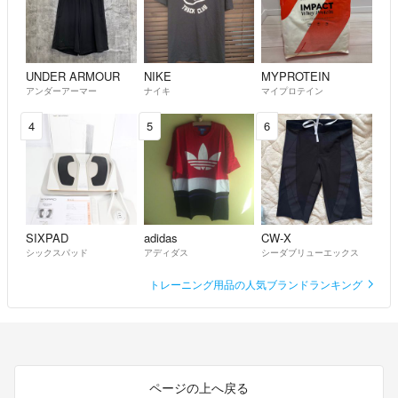
UNDER ARMOUR
NIKE
MYPROTEIN
アンダーアーマー
ナイキ
マイプロテイン
4
5
6
SIXPAD
adidas
CW-X
シックスパッド
アディダス
シーダブリューエックス
トレーニング用品の人気ブランドランキング
ページの上へ戻る