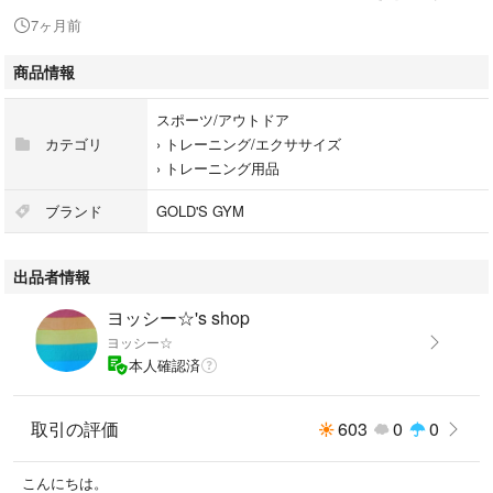
7ヶ月前
価格は無償で譲り受けたものでしたので赤字にならなかったらそれでいい
やっていう値段です。
商品情報
良かったらどうぞ使い込んでくださいね!
スポーツ/アウトドア
共用ベルトをお探しの全国のクラブ活動関係者の方もぜひご検討ください
カテゴリ
›
トレーニング/エクササイズ
ませ。
›
トレーニング用品
安いけどぼろいとかそんなんじゃないですので安心してご検討くださいま
ブランド
GOLD'S GYM
せ。
出品者情報
よろしくお願いします。
ヨッシー☆'s shop
ヨッシー☆
本人確認済
取引の評価
603
0
0
こんにちは。