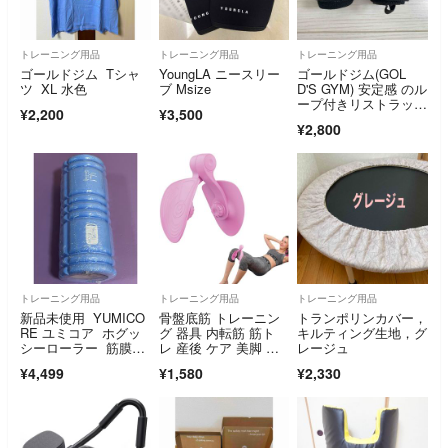
トレーニング用品
トレーニング用品
トレーニング用品
ゴールドジム Tシャ
YoungLA ニースリー
ゴールドジム(GOL
ツ XL 水色
ブ Msize
D'S GYM) 安定感 のル
ープ付きリストラッ
¥2,200
¥3,500
プ
¥2,800
トレーニング用品
トレーニング用品
トレーニング用品
新品未使用 YUMICO
骨盤底筋 トレーニン
トランポリンカバー，
RE ユミコア ホグッ
グ 器具 内転筋 筋ト
キルティング生地，グ
シーローラー 筋膜ロ
レ 産後 ケア 美脚 ピ
レージュ
ーラー
ンク 自宅
¥4,499
¥1,580
¥2,330