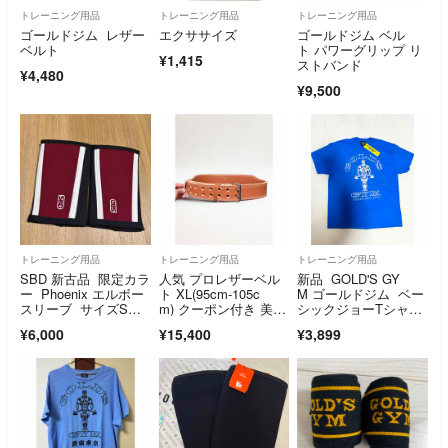
トレーニング用品
トレーニング用品
トレーニング用品
ゴールドジム レザー
エクササイズ
ゴールドジム ベル
ベルト
ト パワーグリップ リ
¥1,415
ストバンド
¥4,480
¥9,500
トレーニング用品
トレーニング用品
トレーニング用品
SBD 新古品 限定カラ
人気 プロレザーベル
新品 GOLD'S GY
ー Phoenix エルボー
ト XL(95cm-105c
M ゴールドジム ベー
スリーブ サイズS中
m) クーポン付き 美
シックジョーTシャ
古品
品 新品
ツ ブルーXL
¥6,000
¥15,400
¥3,899