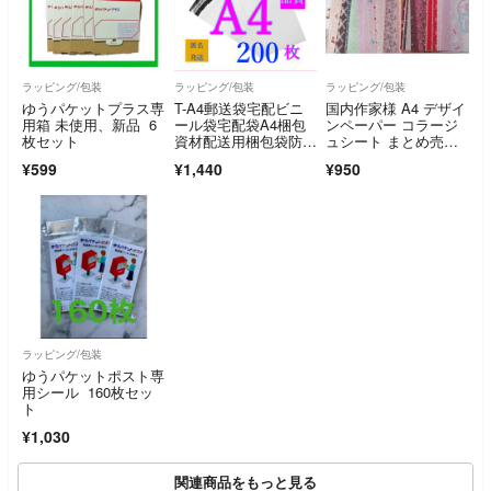
ラッピング/包装
ラッピング/包装
ラッピング/包装
ゆうパケットプラス専
T-A4郵送袋宅配ビニ
国内作家様 A4 デザイ
用箱 未使用、新品 6
ール袋宅配袋A4梱包
ンペーパー コラージ
枚セット
資材配送用梱包袋防水
ュシート まとめ売
宅配ポリ袋発送用
り 約50枚
¥599
¥1,440
¥950
ラッピング/包装
ゆうパケットポスト専
用シール 160枚セッ
ト
¥1,030
関連商品をもっと見る