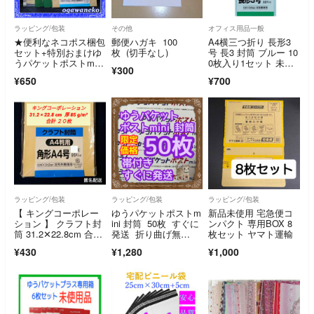
ラッピング/包装
その他
オフィス用品一般
★便利なネコポス梱包
郵便ハガキ 100
A4横三つ折り 長形3
セット+特別おまけゆ
枚 (切手なし)
号 長3 封筒 ブルー 10
うパケットポストmini
0枚入り1セット 未開
¥300
封筒2枚★
封
¥650
¥700
ラッピング/包装
ラッピング/包装
ラッピング/包装
【 キングコーポレー
ゆうパケットポストm
新品未使用 宅急便コ
ション 】 クラフト封
ini 封筒 50枚 すぐに
ンパクト 専用BOX 8
筒 31.2✕22.8cm 合計
発送 折り曲げ無
枚セット ヤマト運輸
20枚
し 防水加工
¥430
¥1,280
¥1,000