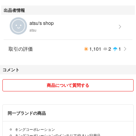
#封筒
出品者情報
#紙袋
atsu's shop
atsu
#袋
#クラフト
取引の評価
1,101
2
1
#85g
コメント
#50枚
商品について質問する
同一ブランドの商品
キングコーポレーション
キングコーポレーションのインテリア/住まい/日用品