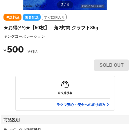
2 / 4
送料込
匿名配送
すぐに購入可
★お得(^^)★【50枚】 角2封筒 クラフト85g
キングコーポレーション
500
¥
送料込
SOLD OUT
紛失補償有
ラクマ安心・安全への取り組み
商品説明
ラッピングの種類紙袋