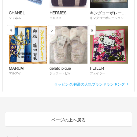
CHANEL
HERMES
キングコーポレーション
シャネル
エルメス
キングコーポレーション
4
5
6
MARUAI
gelato pique
FEILER
マルアイ
ジェラートピケ
フェイラー
ラッピング/包装の人気ブランドランキング
ページの上へ戻る