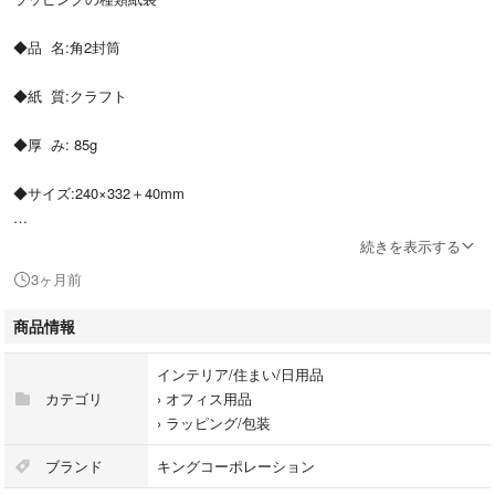
◆品 名:角2封筒
◆紙 質:クラフト
◆厚 み: 85g
◆サイズ:240×332＋40mm
◆数 量:50枚
続きを表示する
3ヶ月前
◆メーカー:キングコーポレーション
商品情報
★A4用紙が折らずに入ります。
インテリア/住まい/日用品
★センター貼なので、用紙が入れやすいです。
カテゴリ
›
オフィス用品
›
ラッピング/包装
！折れなどのご対応の為、数枚多めに
送らせていただきます。
ブランド
キングコーポレーション