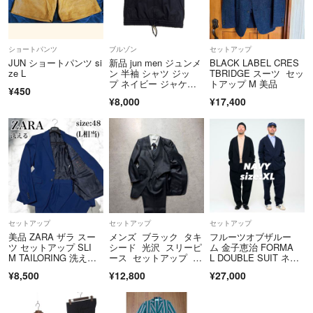
ショートパンツ
ブルゾン
セットアップ
JUN ショートパンツ si
新品 jun men ジュンメ
BLACK LABEL CRES
ze L
ン 半袖 シャツ ジッ
TBRIDGE スーツ セッ
プ ネイビー ジャケッ
トアップ M 美品
¥450
ト M
¥8,000
¥17,400
セットアップ
セットアップ
セットアップ
美品 ZARA ザラ スー
メンズ ブラック タキ
フルーツオブザルー
ツ セットアップ SLI
シード 光沢 スリーピ
ム 金子恵治 FORMA
M TAILORING 洗え
ース セットアップ ス
L DOUBLE SUIT ネイ
る シングル 2B ストレ
ーツ イベント
ビー
¥8,500
¥12,800
¥27,000
ッチ 無地 青 48 L