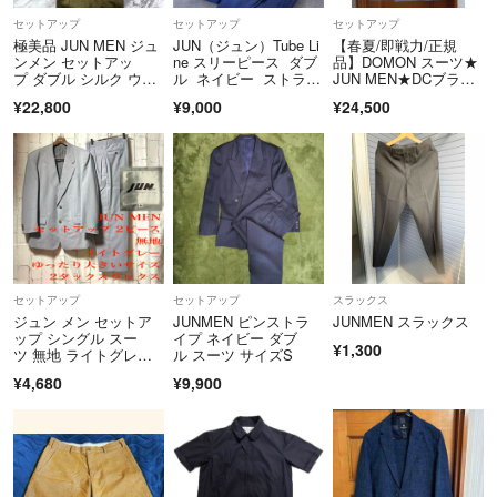
セットアップ
セットアップ
セットアップ
極美品 JUN MEN ジュ
JUN（ジュン）Tube Li
【春夏/即戦力/正規
ンメン セットアッ
ne スリーピース ダブ
品】DOMON スーツ★
プ ダブル シルク ウー
ル ネイビー ストライ
JUN MEN★DCブラン
ル M
プL
ド
¥22,800
¥9,000
¥24,500
セットアップ
セットアップ
スラックス
ジュン メン セットア
JUNMEN ピンストラ
JUNMEN スラックス
ップ シングル スー
イプ ネイビー ダブ
¥1,300
ツ 無地 ライトグレ
ル スーツ サイズS
ー 春夏 ドレカジ
¥4,680
¥9,900