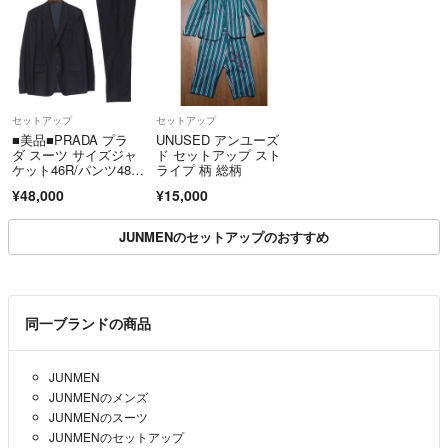
セットアップ
セットアップ
■美品■PRADA プラ
UNUSED アンユーズ
ダ スーツ サイズジャ
ド セットアップ スト
ケット46R/パンツ48
ライプ 柄 総柄
R テーラード ブレザ
¥48,000
¥15,000
ー シングルジャケッ
ト スラックス イタリ
ア製 ブランド古着【中
JUNMENのセットアップのおすすめ
古】20260728/RB0285
同一ブランドの商品
JUNMEN
JUNMENのメンズ
JUNMENのスーツ
JUNMENのセットアップ