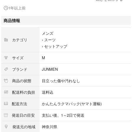
● SUPER100S
1年以上前
●実寸(cm)
商品情報
※平置き採寸（素人のためあくまでも目安でお願いします）
ジャケット
メンズ
肩幅46cm
カテゴリ
›
スーツ
襟から裾77cm
›
セットアップ
袖丈54cm
サイズ
M
ズボン
ウエスト72cm
ブランド
JUNMEN
全体長さ98cm
商品の状態
目立った傷や汚れなし
股から裾70cm
配送料の負担
送料込
●状態
目立つキズや汚れは無く、
配送方法
かんたんラクマパック(ヤマト運輸)
これからもたくさんお使い頂けると思います。
発送日の目安
支払い後、1～2日で発送
発送元の地域
神奈川県