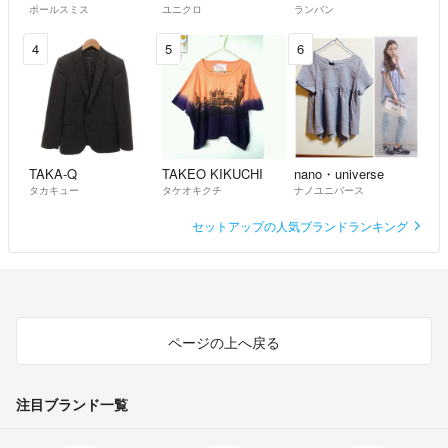
ポールスミス
ユニクロ
ランバン
4
5
6
TAKA-Q
TAKEO KIKUCHI
nano・universe
タカキュー
タケオキクチ
ナノユニバース
セットアップの人気ブランドランキング
ページの上へ戻る
注目ブランド一覧