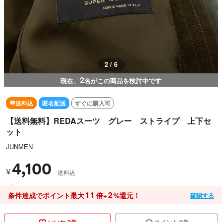
2 / 6
2
現在、
名がこの商品を検討中です
送料込
匿名配送
すぐに購入可
【送料無料】REDAスーツ グレー ストライプ 上下セ
ット
JUNMEN
4,100
¥
送料込
11
2
条件達成でポイント最大
倍+
%還元！
確認する
いいね 2件
コメント 0件