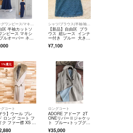
生した場合、ご購入をキャンセルとさせていただく
。
ご案内するよう心がけておりますがご理解ください
しあげます。
ロングワンピース/マキシワンピース
シャツ/ブラウス(半袖/袖なし)
由区 半袖カットソ
【新品】自由区 ブラ
の注意を払っておりますが、展示・保管状態により
ワンピース マキシ
ウス 総レース インナ
どが発生する場合がございます。
 プルオーバー ネイ
ー付き ブルー 大きい
 40 Ｌ 夏
サイズ
点1点、傷・汚れなどの状態チェックをし、状態の記
,000
¥7,100
心がけておりますが、目に見えない部分の劣化が進
考えれられます。その旨ご理解いただけますようお
。
1%還元
＝＝＝＝＝＝
 第307732117178号
事業者登録番号
0
＝＝＝＝＝＝
ングコート
ロングコート
ザラ】ウール ブレ
ADORE アドーア 2T
トはラクマ公式パートナーのREXT株式会社によっ
ド ロング コート フ
ONEリバーⅡジャケッ
す。
イク ファー襟 XS ベ
ト ブルー×トップグレ
ジュ
ー
2,880
¥35,000