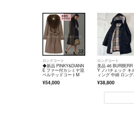
ロングコート
ロングコート
◆新品 PINKY&DIANN
美品 46 BURBERR
E ファー付カシミヤ混
Y ノバチェック キ
ベルテッドコートM
ィング 中綿 ロング
ート
¥54,000
¥38,800