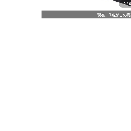
2 / 6
1
現在、
名がこの商