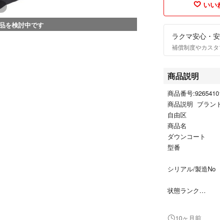
いいね
品を検討中です
ラクマ安心・安
補償制度やカスタ
商品説明
商品番号:92654101
商品説明 ブラン
自由区
商品名
ダウンコート
型番
シリアル/製造No
状態ランク
Aランク/美品、
付属品
10ヶ月前