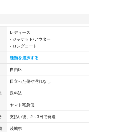
 内容は画像で確認ください。
無く綺麗な状態です
レディース
52cm 肩幅:40cm 袖丈:63cm(実寸値による誤差ご了承
›
ジャケット/アウター
›
ロングコート
野うしく店で取り扱いをしております。商品の詳し
種類を選択する
いては、店舗へお気軽にお問い合わせくださいま
自由区
目立った傷や汚れなし
担
送料込
ヤマト宅急便
安
支払い後、2～3日で発送
域
茨城県