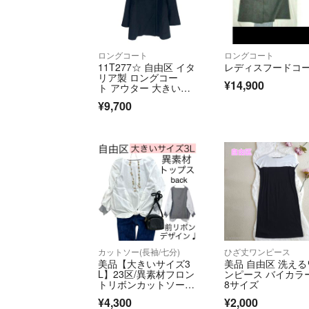
ロングコート
ロングコート
11T277☆ 自由区 イタ
レディスフードコ
リア製 ロングコー
¥14,900
ト アウター 大きいサ
イズ 46
¥9,700
カットソー(長袖/七分)
ひざ丈ワンピース
美品【大きいサイズ3
美品 自由区 洗える
L】23区/異素材フロン
ンピース バイカラー
トリボンカットソー七
8サイズ
分袖オンワード
¥4,300
¥2,000