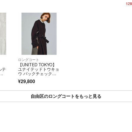
https://fril.jp/ts/
12
▼返品特約
https://fril.jp/ts/
ロングコート
【UNITED TOKYO】
ルテ
ユナイテッドトウキョ
コ
ウ バックチェックコ
ート
¥29,800
自由区のロングコートをもっと見る