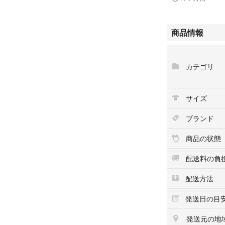
付属品の有無/無
状態詳細
フード脱着可能
商品情報
目立つ傷や汚れは
表記サイズ:38
着丈:73cm 身幅:
カテゴリ
ください)
商品について
この商品はひたち
サイズ
い状態や情報につ
せ。
ブランド
商品の状態
配送料の負
配送方法
発送日の目
発送元の地