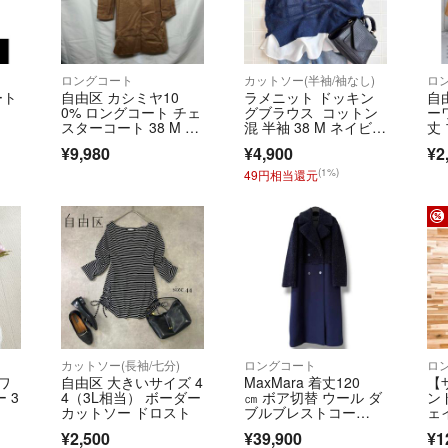
が売り違い等が発
場合がございます
常に最新の在庫を
ますようお願い申
ロングコート
カットソー(半袖/袖なし)
ート
自由区 カシミヤ10
ラメニット ドッキン
自
商品管理には細心
0% ロングコート チェ
グブラウス コットン
ー
多少のスレや傷な
スターコート 38 M L2
混 半袖 38 M ネイビ
丈
352
ー シアー
ビー
また商品状態は1
¥9,980
¥4,900
¥2
載と画像の記載を
(1%)
49円相当還元
行している場合も
願い申し上げます
＝＝＝＝＝＝＝＝
▼古物商許可番号
東京都公安委員会許可
▼適格請求書発行
T101100101044
＝＝＝＝＝＝＝＝
カットソー(長袖/七分)
ロングコート
ロ
ワ
自由区 大きいサイズ 4
MaxMara 着丈120
【
こちらのアカウン
 3
4（3L相当） ボーダー
㎝ ボア切替 ウール ダ
ン
て運営されていま
カットソー ドロスト
ブルブレストコー
ェ
ト ネイビー
ー
▼特商法
¥2,500
¥39,900
¥1