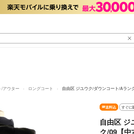
/アウター
ロングコート
自由区 ジユウク/ダウンコート/Aランク
SOLD OUT
送料込
すぐに
自由区 ジ
ク/09【