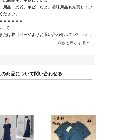
ア用品、楽器、ホビーなど、趣味用品も充実してい
ください。
＝＝＝＝＝＝
ついて
または取引ページよりお問い合わせボタン押下＞問
続きを表示する
お問い合わせください。
17:00(土日、祝日除く)
この商品について問い合わせる
約に則り営業させて頂いております。
するお取り置きや専用ページには対応できかねま
の有無に関わらず、ご購入は先着順とさせて頂いて
て
運営する実店舗でも並行販売もしておりますので、
でも在庫確認のタイムラグにより商品が欠品する場
在庫状況については、細心の注意を払っております