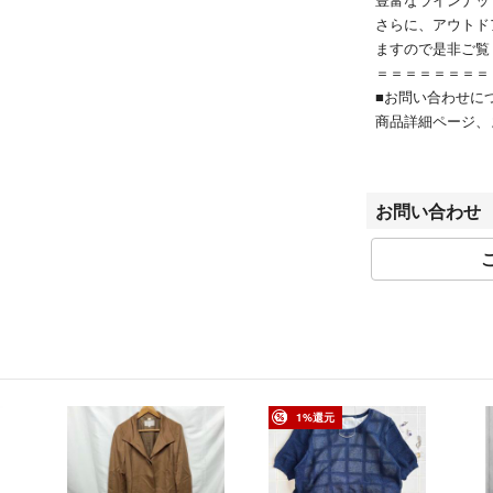
さらに、アウトド
ますので是非ご覧
＝＝＝＝＝＝＝＝
■お問い合わせに
商品詳細ページ、
い合
わせフォームより
受付時間：10:00～
お問い合わせ
■お取引について
当店はラクマの規
特定のお客様に対
す。
またお問い合わせ
おります。
■掲載商品につい
1%還元
出品商品は当社が
ご注文できた場合
合がございます。