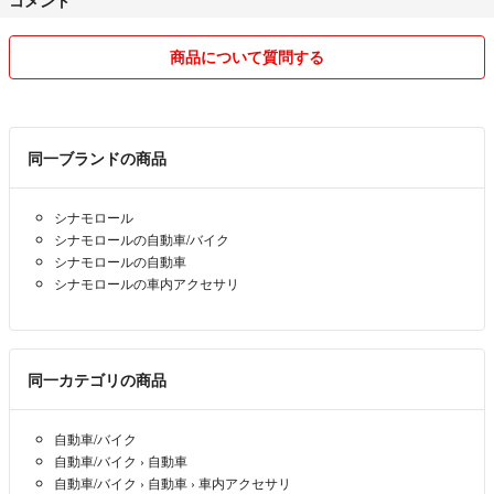
コメント
※大幅な値下げ交渉はご遠慮下さい。お気持ち程度の値下げ、まとめ買
いの送料値引きは対応させて頂きます。
商品について質問する
どうぞよろしくお願いします。
同一ブランドの商品
シナモロール
シナモロールの自動車/バイク
シナモロールの自動車
シナモロールの車内アクセサリ
同一カテゴリの商品
自動車/バイク
自動車/バイク
›
自動車
自動車/バイク
›
自動車
›
車内アクセサリ