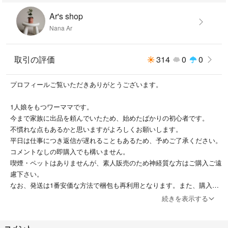
Ar's shop
Nana Ar
取引の評価
314
0
0
プロフィールご覧いただきありがとうございます。
1人娘をもつワーママです。
今まで家族に出品を頼んでいたため、始めたばかりの初心者です。
不慣れな点もあるかと思いますがよろしくお願いします。
平日は仕事につき返信が遅れることもあるため、予めご了承ください。
コメントなしの即購入でも構いません。
喫煙・ペットはありませんが、素人販売のため神経質な方はご購入ご遠
慮下さい。
なお、発送は1番安価な方法で梱包も再利用となります。また、購入後
のキャンセル、クレームはご遠慮下さい。ご要望、ご質問があれはコメ
続きを表示する
ントお願いします。
※一定期間販売し売れないものは削除させて頂きます。