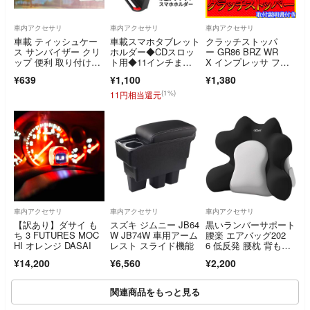
車内アクセサリ
車内アクセサリ
車内アクセサリ
車載 ティッシュケー
車載スマホタブレット
クラッチストッパ
ス サンバイザー クリ
ホルダー◆CDスロッ
ー GR86 BRZ WR
ップ 便利 取り付け簡
ト用◆11インチまで
X インプレッサ フィ
単
対応
ール 改善 F
¥639
¥1,100
¥1,380
(1%)
11円相当還元
車内アクセサリ
車内アクセサリ
車内アクセサリ
【訳あり】ダサイ も
スズキ ジムニー JB64
黒いランバーサポート
ち 3 FUTURES MOC
W JB74W 車用アーム
腰楽 エアバッグ202
HI オレンジ DASAI
レスト スライド機能
6 低反発 腰枕 背もた
れ オフィスチェア
¥14,200
¥6,560
¥2,200
用 エアークッショ
ン まくらランバーサ
ポート
関連商品をもっと見る