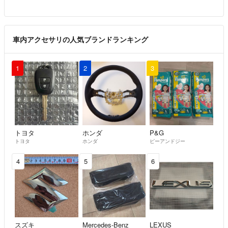
車内アクセサリの人気ブランドランキング
1
2
3
トヨタ
ホンダ
P&G
トヨタ
ホンダ
ピーアンドジー
4
5
6
スズキ
Mercedes-Benz
LEXUS