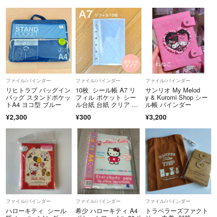
ファイル/バインダー
ファイル/バインダー
ファイル/バインダー
リヒトラブ バッグイン
10枚 シール帳 A7 リ
サンリオ My Melod
バッグ スタンドポケッ
フィル ポケット シー
y & Kuromi Shop シー
トA4 ヨコ型 ブルー
ル台紙 台紙 クリア 透
ル帳 バインダー
明 6穴
¥2,300
¥300
¥3,200
ファイル/バインダー
ファイル/バインダー
ファイル/バインダー
ハローキティ シール
希少 ハローキティ A4
トラベラーズファクト