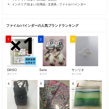
インテリア/住まい/日用品
›
文房具
›
ファイル/バインダー
ファイル/バインダーの人気ブランドランキング
1
2
3
DAISO
Seria
サンリオ
ダイソー
セリア
サンリオ
4
5
6