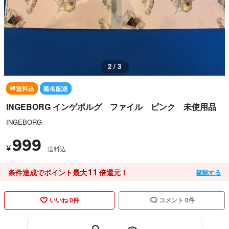
2 / 3
送料込
匿名配送
INGEBORG インゲボルグ ファイル ピンク 未使用品
INGEBORG
999
¥
送料込
11
条件達成でポイント最大
倍還元！
確認する
いいね 0件
コメント 0件