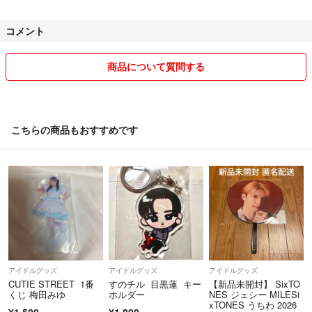
3個 → 300円引き
4個 → 400円引き
コメント
5個 → 500円引き
6個 → 600円引き
7個 → 700円引き
商品について質問する
ーーーーーーーーーーーーーーーーーーーーー
・全商品即購入⭕
・匿名配送、丁寧な防水対策をして発送いたします。
こちらの商品もおすすめです
・沖縄から発送いたします。
アイドルグッズ
アイドルグッズ
アイドルグッズ
CUTIE STREET 1番
すのチル 目黒蓮 キー
【新品未開封】 SixTO
くじ 梅田みゆ
ホルダー
NES ジェシー MILESi
xTONES うちわ 2026
¥1,500
¥1,800