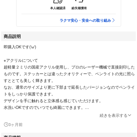
本人確認済
紛失補償有
ラクマ安心・安全への取り組み
商品説明
即購入OKです('ω')
※アクリルについて
超軽量２ミリの国産アクリル使用し、プロのレーザー機械で直接刻印した
ものです。ステッカーとは違ったクオリティーで、ペンライトの光に照ら
すととても美しく輝きます。
なお、通常のサイズより更に下部まで延長したバージョンなのでペンライ
トをしっかり保護できます。
デザインを手に触れると立体感も感じていただけます。
水洗いOKですのでいつでも綺麗にできます。
続きを表示する
日本製
3ヶ月前
・本体用アクリル板 1枚