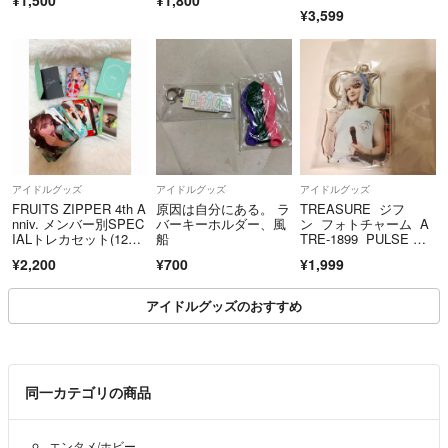
¥3,599
アイドルグッズ
アイドルグッズ
アイドルグッズ
FRUITS ZIPPER 4th A
原因は自分にある。 ラ
TREASURE ジフ
nniv. メンバー別SPEC
バーキーホルダー、風
ン フォトチャーム A
IALトレカセット(12枚
船
TRE-1899 PULSE O
入) 櫻井優衣
N JIHOON トレジャ
¥2,200
¥700
¥1,999
ー フォトキー
アイドルグッズのおすすめ
同一カテゴリの商品
エンタメ/ホビー