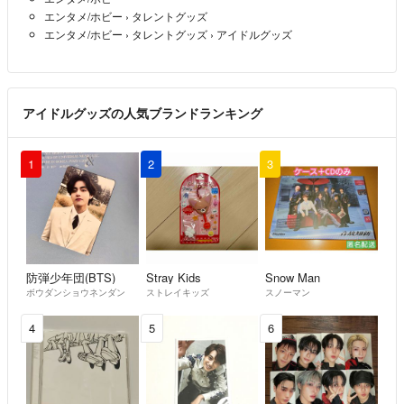
エンタメ/ホビー
›
タレントグッズ
エンタメ/ホビー
›
タレントグッズ
›
アイドルグッズ
アイドルグッズの人気ブランドランキング
1
2
3
防弾少年団(BTS)
Stray Kids
Snow Man
ボウダンショウネンダン
ストレイキッズ
スノーマン
4
5
6