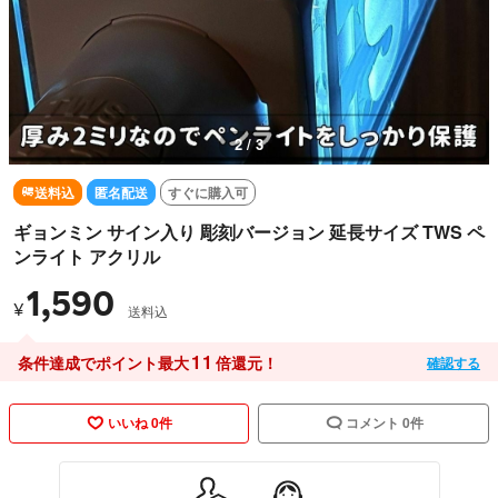
2 / 3
送料込
匿名配送
すぐに購入可
ギョンミン サイン入り 彫刻バージョン 延長サイズ TWS ペ
ンライト アクリル
1,590
¥
送料込
11
条件達成でポイント最大
倍還元！
確認する
いいね 0件
コメント 0件