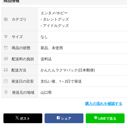
商品情報
・粘着ゲル ４個
・オマケステッカー 1枚
エンタメ/ホビー
カテゴリ
›
タレントグッズ
#TWS #シンユ #ドフン #ヨンジェ #ハンジン #ジフン #ギョンミン
›
アイドルグッズ
#ペンライトアクリル #韩振 #TWSアクリル
#신유 #지훈 #영재 #한진 #동훈 #경민 #トゥアス
サイズ
なし
#反射シート
商品の状態
新品、未使用
配送料の負担
送料込
配送方法
かんたんラクマパック(日本郵便)
発送日の目安
支払い後、1～2日で発送
発送元の地域
山口県
購入の流れを確認する
ポスト
シェア
LINEで送る