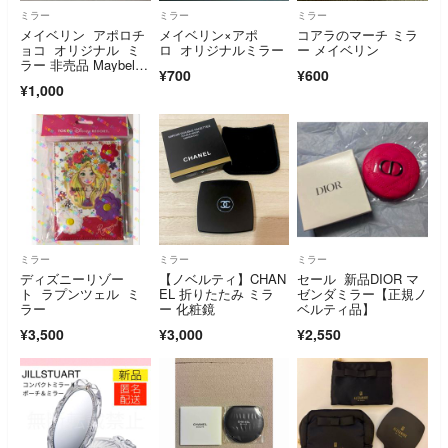
ミラー
ミラー
ミラー
メイベリン アポロチ
メイベリン×アポ
コアラのマーチ ミラ
ョコ オリジナル ミ
ロ オリジナルミラー
ー メイベリン
ラー 非売品 Maybellin
¥700
¥600
e
¥1,000
ミラー
ミラー
ミラー
ディズニーリゾー
【ノベルティ】CHAN
セール 新品DIOR マ
ト ラプンツェル ミ
EL 折りたたみ ミラ
ゼンダミラー【正規ノ
ラー
ー 化粧鏡
ベルティ品】
¥3,500
¥3,000
¥2,550