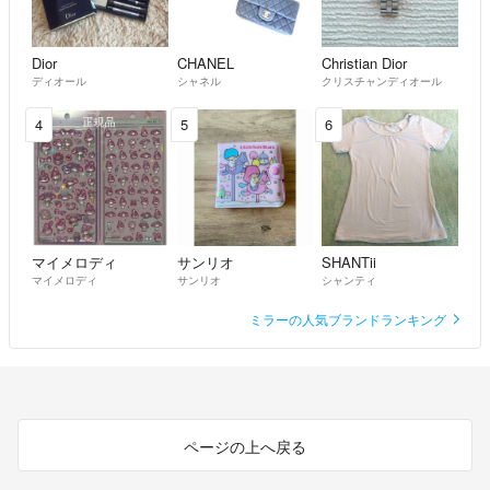
Dior
CHANEL
Christian Dior
ディオール
シャネル
クリスチャンディオール
4
5
6
マイメロディ
サンリオ
SHANTii
マイメロディ
サンリオ
シャンティ
ミラーの人気ブランドランキング
ページの上へ戻る