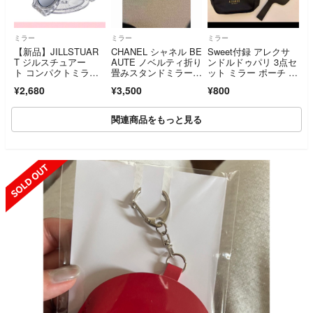
ミラー
ミラー
ミラー
【新品】JILLSTUAR
CHANEL シャネル BE
Sweet付録 アレクサ
T ジルスチュアー
AUTE ノベルティ折り
ンドルドゥパリ 3点セ
ト コンパクトミラーI
畳みスタンドミラーブ
ット ミラー ポーチ 未
I ポーチ付き JIL
ラック鏡
使用
¥2,680
¥3,500
¥800
L 鏡 手鏡
関連商品をもっと見る
SOLD OUT