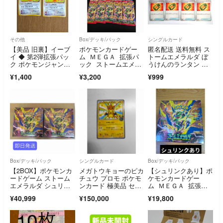
その他
Box/デッキ/パック
シングルカード
【美品 旧裏】イーブ
ポケモンカードゲー
匿名配送 送料無料 ス
イ ◆ 第2弾拡張パッ
ム ＭＥＧＡ 拡張パ
トームエメラルダ ぼ
ク ポケモンジャング
ック ストームエメラ
うけんのランタン ノ
ル 2枚セット
ルダ［15パック］
ーマル 8枚セット
¥1,400
¥3,200
¥999
Box/デッキ/パック
シングルカード
Box/デッキ/パック
【2BOX】ポケモンカ
メガトウキョーのピカ
【シュリンクあり】ポ
ードゲーム ストーム
チュウ プロモ ポケモ
ケモンカードゲー
エメラルダ シュリン
ンカード 極美品 セン
ム ＭＥＧＡ 拡張パ
ク付き 未開封
タリング良好
ック ストームエメラ
¥40,999
¥150,000
¥19,800
ルダ