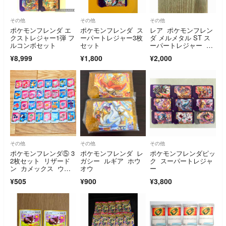
その他
その他
その他
ポケモンフレンダ エ
ポケモンフレンダ ス
レア ポケモンフレン
クストレジャー1弾 フ
ーパートレジャー3枚
ダ メルメタル ST ス
ルコンボセット
セット
ーパートレジャー フ
レンダピック
¥8,999
¥1,800
¥2,000
その他
その他
その他
ポケモンフレンダ⑤ 3
ポケモンフレンダ レ
ポケモンフレンダピッ
2枚セット リザード
ガシー ルギア ホウ
ク スーパートレジャ
ン カメックス ウナ
オウ
ー
イダー
¥505
¥900
¥3,800