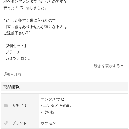
ポケモンフレンダで当たったのですが
被ったので出品しました。
当たった後すぐ袋に入れたので
目立つ傷はありませんが気になる方は
ご遠慮下さい🙇‍♀️
【2個セット】
･ジラーチ
･カミツオロチ
続きを表示する
※個別売りしてほしい場合は
9ヶ月前
コメントにてご相談ください。
商品情報
よろしくお願いいたします。
エンタメ/ホビー
#ポケモンフレンダ
カテゴリ
›
エンタメ その他
#ジラーチ
›
その他
#カミツオロチ
#フレンダピック
ブランド
ポケモン
#ベストタッグ1弾