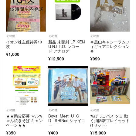
その他
その他
その他
イオン株主優待券10
新品 未開封 LP KEIJ
🍀黒山キャシーラムフ
枚
U N.I.T.O. レコー
ィギュアコレクション
ド アナログ
🍀
¥1,000
¥12,500
¥999
その他
その他
その他
★★懸賞応募 マルち
Boys Meet U C
ちびっこバス タヨ 動
ゃん焼きそば キャン
D SHINee シャイニ
く消防署プレイセット
ペーン★★
ー
(1セット)
¥350
¥400
¥15,000