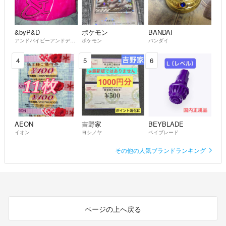
&byP&D
ポケモン
BANDAI
アンドバイピーアンドディー
ポケモン
バンダイ
4
5
6
AEON
吉野家
BEYBLADE
イオン
ヨシノヤ
ベイブレード
その他の人気ブランドランキング
ページの上へ戻る