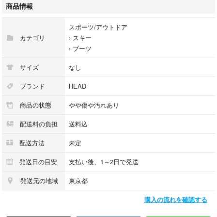
商品情報
【状態基準ランク：C】
スポーツ/アウトドア
Ｓ：新品
カテゴリ
›
スキー
Ｎ：未使用品
›
ブーツ
Ａ：使用感が少なく、状態の良い商品
Ｂ：使用感はあるが、目立つ傷や汚れがない商品
サイズ
なし
Ｃ：使用感の他、やや傷や汚れが見られる商品
Ｄ：目立つ傷が汚れがある商品
ブランド
HEAD
Ｅ：現状品、長時間の動作未確認、検査時の状態維持を保証出来ない(返
商品の状態
やや傷や汚れあり
品不可)
F：ジャンク品(壊れている物)、動作未確認など
配送料の負担
送料込
（外観の傷や汚れは主観によるもので個人差がございます）
配送方法
未定
【注意事項】
発送日の目安
支払い後、1～2日で発送
・一度人の手に渡った中古品ですので神経質な方はご購入お控えくださ
発送元の地域
東京都
い。
・あくまで当方主観です（簡易チェックのみ、見落としがある場合もござ
購入の流れを確認する
います）
・商品の状態は本体をメインに説明しています。付属品はおまけとして考