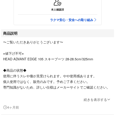
本人確認済
ラクマ安心・安全への取り組み
商品説明
〜ご覧いただきありがとうございます〜
※値下げ不可※
HEAD ADVANT EDGE 105 スキーブーツ 28-28.5cm/325mm
◆商品の状態◆
使用に伴うスレや傷が見受けられます。やや使用感あります。
個人使用ではなく、販売のみです。予めご了承ください。
専門知識がないため、詳しい仕様はメーカーサイトでご確認ください。
内容物：スキーブーツ、マニュアル、専用袋（画像1枚目に写っているも
続きを表示する
の）
4ヶ月前
※上記説明にないもの・写真に載っていないものは付属しません※