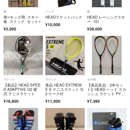
板
バッグ
板
🉐⭐️キッズ用 スキー
HEADラケットバック
HEAD レーシングスキ
板 ストック セット⭐️
ー 151
¥10,000
¥3,500
¥39,000
ラケット
ラケット
その他
【新品】HEAD SPEE
美品 HEAD EXTREM
【美品良品・2本セッ
D ADAPTIVE G2 硬
E S テニスラケット G
ト】HEAD ヘッド スカ
式 テニスラケット
2 ケース付
ッシュ ラケット PYRA
MID POWER 150 TOR
¥16,800
¥11,000
¥7,380
NADO