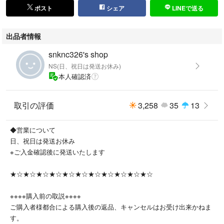
えてください。
ポスト
シェア
LINEで送る
・元箱がある商品に関しまして、スレや汚れ・一部破れ等ある場合もござ
います。
出品者情報
・写真は撮影時の天候や光の状態及びモニター環境により、実物と若干違
って見える事がございます。
snknc326's shop
・注文間違いやイメージと違うなど、お客様都合による一方的なキャンセ
NS(日、祝日は発送お休み)
ル・返品・交換は対応出来かねます。
本人確認済
・輪送中等のトラブル、破損につきましても対応出来かねますのでご了承
下さい。
取引の評価
3,258
35
13
・領収書は発行致しません。
スムーズなお取引を心掛けておりますので宜しくお願い致します。⑧
◆営業について
日、祝日は発送お休み
ns70000135210
※ご入金確認後に発送いたします
u1226906900
★☆★☆★☆★☆★☆★☆★☆★☆★☆★☆★☆
※※※※購入前の取説※※※※
ご購入者様都合による購入後の返品、キャンセルはお受け出来かねま
す。