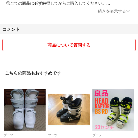
①全ての商品は必ず納得してからご購入してください。
②日曜日・祝祭日発送はお休みとさせて頂きます。
続きを表示する
③領収書の発行はいたしませんのでご了承ください。
④写真や説明文を読まれていない方のコメントには返信致しません。
コメント
⑤基本的には値下げ不可となります。
送料込みです。ご考慮頂きコメントをお願いします。
過度な値引きの交渉に関してはブロック対応なと致しますのでご了承く
商品について質問する
ださいませ。
⑥輸送中等のトラブル、破損につきましてはご対応出来かねますので、
ご了承ください。
こちらの商品もおすすめです
※代引きは対応しておりません。ご了承下さい。
※返品の場合は元払いでお願いいたします。
〈発送方法〉
基本的に佐川急便・ゆうパックでの発送です。
発送先の地域や商品の大きさによっては購入後に、
上記以外の業者に変更になる場合もございます。予めご了承ください。
小物や厚さがないものは、クリックポストやコンパクト便となります。
配送指定がある場合、事前にコメントいただけましたら対応可能です。
ブーツ
ブーツ
ブーツ