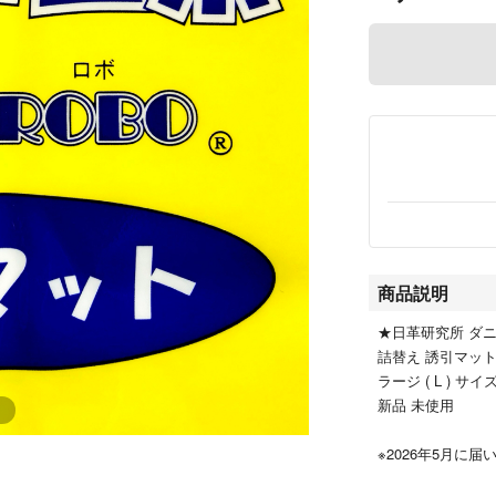
商品説明
★日革研究所 ダ
詰替え 誘引マッ
ラージ ( L ) サイ
新品 未使用
※2026年5月に