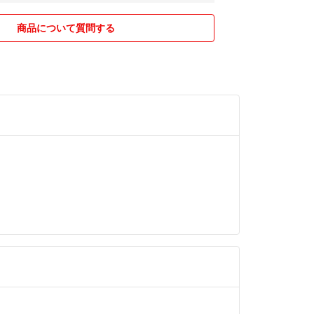
がある場合は「訳あり」として格安で販売しておりま
商品について質問する
梱包は丁寧に、発送は迅速に、を心掛けておりま
はおりません。
のみです。
取り引きの中で、ごく稀に輸送中の破損(過去に2回)や
に6回)がございます。その場合はご評価の前にご一報
いです。誠心誠意をもって対応させていただきま
ております。
コメントがあっても購入された方を優先いたしま