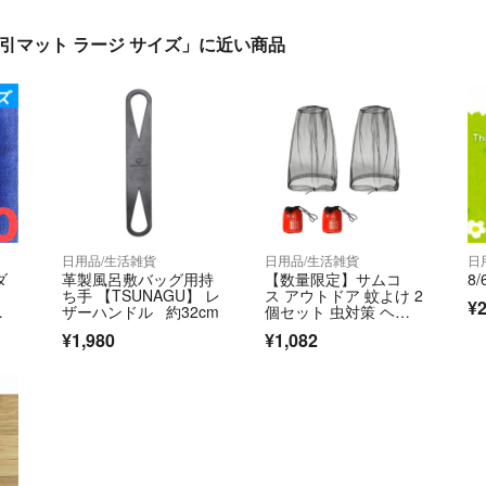
 誘引マット ラージ サイズ」に近い商品
日用品/生活雑貨
日用品/生活雑貨
日
ダ
革製風呂敷バッグ用持
【数量限定】サムコ
8
ち手 【TSUNAGU】 レ
ス アウトドア 蚊よけ 2
¥2
ュ
ザーハンドル 約32cm
個セット 虫対策 ヘッ
ドネット 虫除
¥1,980
¥1,082