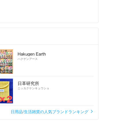
下げを承っておりません。
料分のお値引きが可能です。ご購入前にコメントよ
。
きを申請された方や執拗にお値引きを希望される方
たしませんので予めご了承ください。
Hakugen Earth
ハクゲンアース
くご確認ください。
伝えできていない場合があります。ご不明な点など
日革研究所
問合わせください。
ニッカクケンキュウショ
者様の都合によるキャンセル等には応じません。
かなる理由があっても返品、返金、交換の対応はい
日用品/生活雑貨の人気ブランドランキング