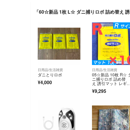
「60☆新品 1枚 L☆ ダニ捕りロボ 詰め替え
日用品/生活雑貨
日用品/生活雑貨
ダニとりロボ
05☆新品 10枚 R☆ 
ニ捕りロボ 詰め替
¥4,000
え 誘引マット レギ
ラー サイズ
¥9,295