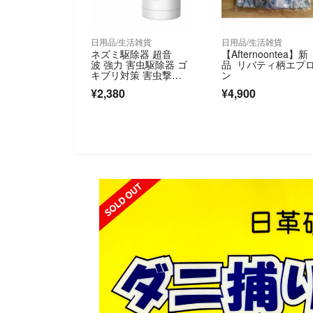
日用品/生活雑貨
日用品/生活雑貨
ネズミ駆除器 超音
【Afternoontea】新
波 強力 害虫駆除器 ゴ
品 リバティ柄エプ
キブリ対策 害虫撃
ン
退 蚊よけ360°回転
¥2,380
¥4,900
式 約100-350㎡有効範
囲 静音 無臭 無毒
SOLD OUT