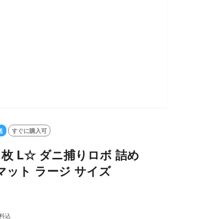
送
すぐに購入可
1枚 L☆ ダニ捕りロボ 詰め
マット ラージ サイズ
料込