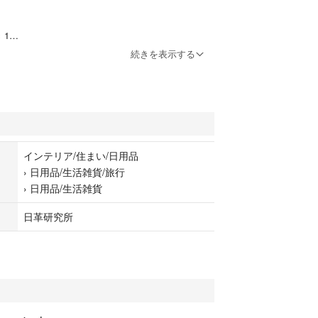
 1
続きを表示する
付記録シール)は付きません。
せん。
m × 約13cm
インテリア/住まい/日用品
約2平方メートル
›
日用品/生活雑貨/旅行
後→約3ヶ月
›
日用品/生活雑貨
日革研究所
めしております。
ておりません。
ます。
メール便で発送します。