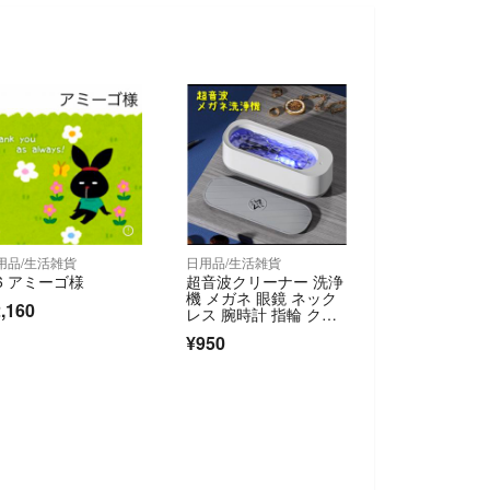
用品/生活雑貨
日用品/生活雑貨
/6 アミーゴ様
超音波クリーナー 洗浄
機 メガネ 眼鏡 ネック
,160
レス 腕時計 指輪 クリ
ーニング
¥950