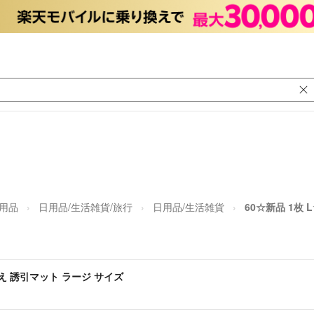
日用品
日用品/生活雑貨/旅行
日用品/生活雑貨
60☆新品 1枚
替え 誘引マット ラージ サイズ