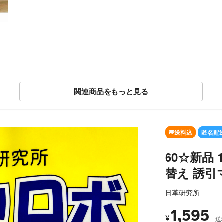
ロ
関連商品をもっと見る
SOLD OUT
送料込
匿名配
60☆新品 
替え 誘引
日革研究所
1,595
¥
送