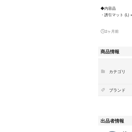
◆内容品
・誘引マット (L) ×
※使用説明書(&日
2ヶ月前
※ケースは付きま
商品情報
●誘引マット
・サイズ(L)：約16c
・有効面積(L)：
カテゴリ
・効果期間：開封
(未開封→約2年)
ブランド
◆その他
・即購入をおすす
・お値下げを承っ
・簡易包装となり
出品者情報
・匿名、追跡可の