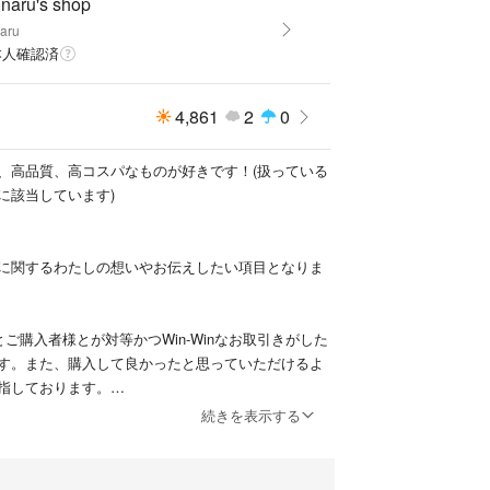
naru's shop
・追加できますのでご相談ください。また、おまと
aru
のお値引きは可能です。
本人確認済
4,861
2
0
uOrGsD より他の出品もご確認いただけます。
、高品質、高コスパなものが好きです！(扱っている
に該当しています)
に関するわたしの想いやお伝えしたい項目となりま
とご購入者様とが対等かつWin-Winなお取引きがした
す。また、購入して良かったと思っていただけるよ
指しております。
続きを表示する
たしません。特に互換品は品質がピンキリです。数
とも品質の良いものを厳選し、すべて検品したお品
ます。