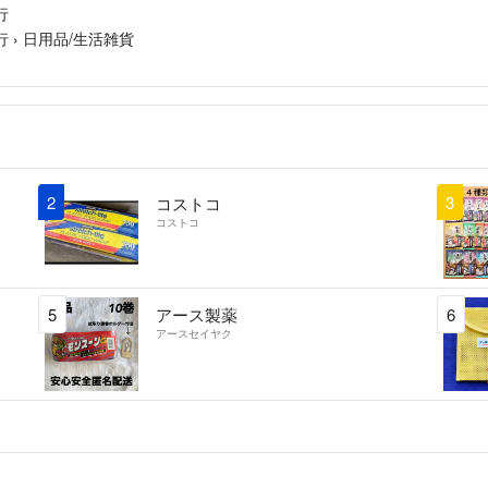
行
◆基本的にはお値
行
›
日用品/生活雑貨
※同梱の場合は送
りご連絡ください
※非常識なお値引
とは、お取引きい
2
3
コストコ
コストコ
◆説明と画像をよ
※状態を正確にお
5
アース製薬
6
はコメントにてお
アースセイヤク
※発送後のご購入
※取引完了後はい
たしません。