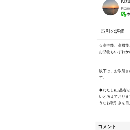
Kizu
※出品内容は変更
Kizun
めの場合は送料分
取引の評価
● #Kizunar
#ダニ捕りロボ
☆高性能、高機能
#ダニ取り
お品物もいずれか
#ダニアレルギー
#ダニ予防
#ダニ対策
以下は、お取引き
#防ダニ
す。
#ダニ駆除
#ダニ除去
◆わたし(出品者)
#ダニシート
いと考えておりま
#ダニマット
うなお取引きを目
#ダニ取りシート
#ダニ取りマット
※粗悪品は販売い
#ダニ捕りシート
種類の中からもっ
コメント
#ダニ捕りマット
物を販売しており