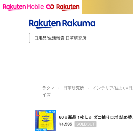
ラクマ
日革研究所
インテリア/住まい/
イズ
60☆新品 1枚 L☆ ダニ捕りロボ 詰め
¥1,595
SOLDOUT