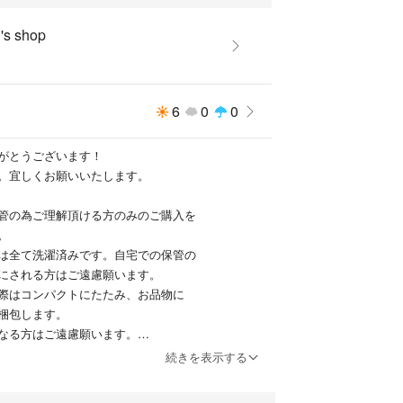
s shop
6
0
0
がとうございます！
。宜しくお願いいたします。
管の為ご理解頂ける方のみのご購入を
。
は全て洗濯済みです。自宅での保管の
にされる方はご遠慮願います。
際はコンパクトにたたみ、お品物に
梱包します。
なる方はご遠慮願います。
よる採寸の為、多少の誤差はご了承く
続きを表示する
コメントを頂いていても、即購入の方