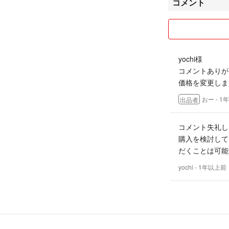
コメント
を優先しておりま
※喫煙者おりませ
※日中は仕事の為
yochi様
コメントありが
初心者なのでわか
価格を変更しま
るかと思いますが
商品は自宅保管で
おー
- 1
出品者
即購入OKです！
値段交渉応じます
コメント失礼しま
購入を検討して
配送中の事故、紛
だくことは可能
最後までお読みい
yochi
- 1年以上前
迅速な対応を心が
どうぞよろしくお