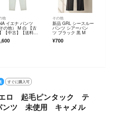
の他
その他
ENA イエナ パンツ
新品 GRL シースルー
その他） M 白 【古
パンツ シアーパン
】【中古】【送料無
ツ ブラック 黒 M
】
,600
¥700
送
すぐに購入可
ot ピエロ 起毛ピンタック テ
パンツ 未使用 キャメル