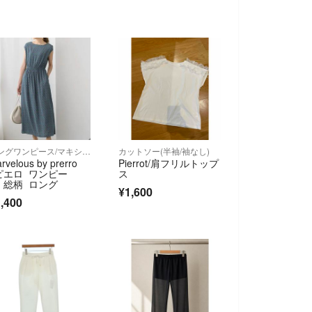
ロングワンピース/マキシワンピース
カットソー(半袖/袖なし)
rvelous by prerro
Pierrot/肩フリルトップ
 ピエロ ワンピー
ス
 総柄 ロング
¥1,600
,400