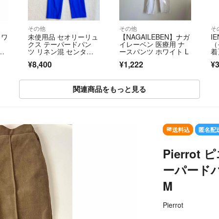
その他
その他
そ
 ワ
未使用品 セオリーリュ
【NAGAILEBEN】ナガ
I
クス テーパードパン
イレーベン 医療用 ナ
（
正
ツ リネン混 センター
ースパンツ ホワイト L
着
プレス 近年
料
¥8,400
¥1,222
¥3
関連商品をもっと見る
SOLD OUT
送料込
匿名配
Pierr
ーパード
M
Pierrot