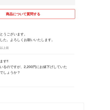
す。
商品について質問する
ん。
、返信が遅れる場合があります。
とうございます。
らないことや、梱包、発送方法など不慣れな点があ
した。よろしくお願いいたします。
アドバイスいただきながら頑張ります！
すので、神経質な方はご遠慮ください。
年以上前
必ずプロフィールをお読みください。
ので気軽にコメントください！
す‼︎
いるのですが、2,200円にお値下げしていた
失などに責任は負えませんのでご了承ください。
でしょうか？
ただきありがとうございます！
けています！
願いします♪