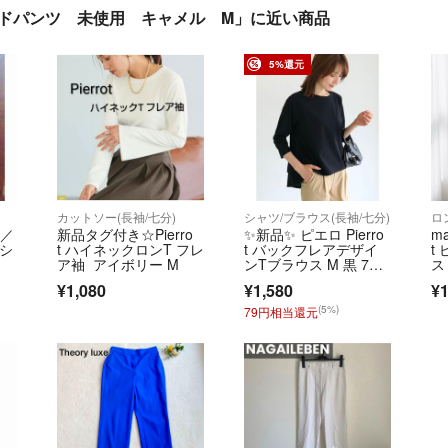
パードパンツ 未使用 キャメル M」に近い商品
5%還元
カットソー(長袖/七分)
シャツ/ブラウス(長袖/七分)
ot／
新品タグ付き☆Pierro
✨️新品✨️ ピエロ Pierro
ma
キシ
t ハイネックロンT フレ
t バックフレアデザイ
t
ア袖 アイボリー M
ンTブラウス M 黒 7分
ス
袖
¥1,080
¥1,580
¥1
(5%)
79円相当還元