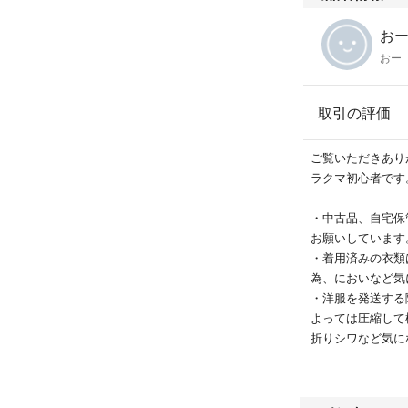
おー'
おー
取引の評価
ご覧いただきあり
ラクマ初心者です
・中古品、自宅保
お願いしています
・着用済みの衣類
為、においなど気
・洋服を発送する
よっては圧縮して
折りシワなど気に
・サイズ等素人に
ださい。
・値段交渉などの