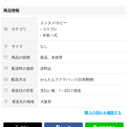
ディズニープリンセス風の衣装です♪
商品情報
着るだけ簡単にディズニープリンセスに大変身！
女の子なら誰でも喜んでお気に入りの衣装になっちゃうこと間違いなしで
エンタメ/ホビー
す！
カテゴリ
›
コスプレ
›
衣装一式
他にアナと雪の女王のエルサとアナ(こちらはアナと雪の女王2の映画の衣
装）、アラジンのジャスミン、白雪姫、美女と野獣のベルもご用意してお
サイズ
なし
ります！
ハロウィンのコスプレ コスチューム 衣装 仮装 変装 着ぐるみとしてもど
商品の状態
新品、未使用
うぞ！
配送料の負担
送料込
USJ、ディズニーランドやディズニーシーのイベントで着ていただいても
カワイイです☆
配送方法
かんたんラクマパック(日本郵便)
発送日の目安
支払い後、1～2日で発送
女の子 ガールズ 赤ちゃん セパレート ラッシュガード 小学生 幼稚園
児 保育園 幼児 おしゃれ オシャレ お洒落 大きいサイズ おおきいサイズ 2
発送元の地域
大阪府
歳 3歳 4歳 5歳 6歳 7歳 8歳 大きめ ゆったり 小さめ 細身 小さいサイズ 目
購入の流れを確認する
立つ ワンピース ドレス 旅行 海 プール リゾート なりきり Tシャツ カッ
トソー セーター ニット スカート キュロット ショートパンツ セパレート
水着 モノキニ タンキニビキニ ハイウエスト お姫様 オーロラ姫 アリス ス