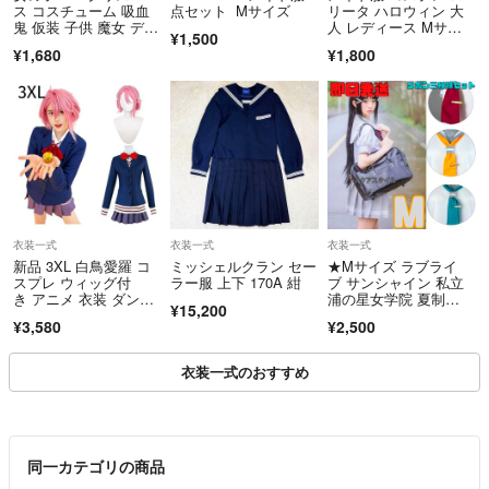
ス コスチューム 吸血
点セット Mサイズ
リータ ハロウィン 大
鬼 仮装 子供 魔女 デビ
人 レディース Mサイ
¥1,500
ル
ズ
¥1,680
¥1,800
衣装一式
衣装一式
衣装一式
新品 3XL 白鳥愛羅 コ
ミッシェルクラン セー
★Mサイズ ラブライ
スプレ ウィッグ付
ラー服 上下 170A 紺
ブ サンシャイン 私立
き アニメ 衣装 ダンダ
浦の星女学院 夏制
¥15,200
ダン アイラ
服 コスプレ 衣装
¥3,580
¥2,500
衣装一式のおすすめ
同一カテゴリの商品