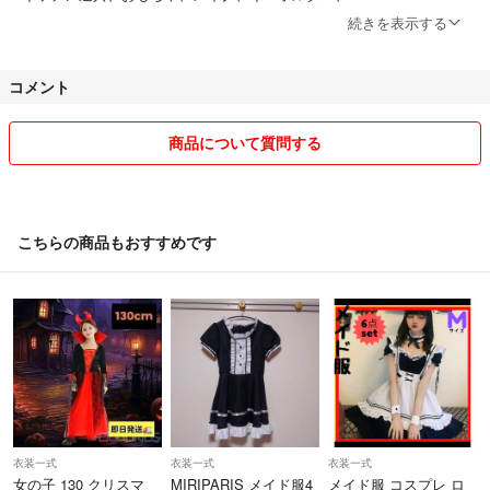
アクリルスタンド、シール、ステッカー、ポケモンカードなどなど、出
続きを表示する
品予定です！
コメント
「発送は１日〜２日以内予定です」
旅行などで遅れる場合は連絡します。。
商品について質問する
郵便局発送は土日祝日お休みなので月曜日発送
になります。
梱包方法はoppシートにプチプチ、緩衝シート、
こちらの商品もおすすめです
防水ビニールで梱包予定です！
「リサイクル素材を使います」
火曜日、金曜日、土曜日は17〜22時30分まで
連絡が遅れます。
長々読んでいただきありがとうございました(*≧∀≦*)
衣装一式
衣装一式
衣装一式
女の子 130 クリスマ
MIRIPARIS メイド服4
メイド服 コスプレ ロ