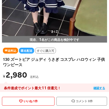
2 / 7
1
現在、
名がこの商品を検討中です
送料込
匿名配送
すぐに購入可
130 ズートピア ジュディ うさぎ コスプレ ハロウィン 子供
ワンピース
2,980
¥
送料込
11
条件達成でポイント最大
倍還元！
確認する
いいね 1件
コメント 0件