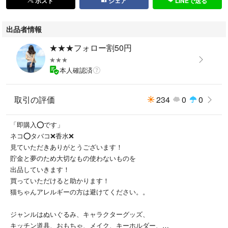
ポスト
シェア
LINEで送る
ノーホワイト カラフル 派手 大人カジュアル モード系
出品者情報
★★★フォロー割50円
★★★
本人確認済
取引の評価
234
0
0
「即購入⭕️です」
ネコ⭕️タバコ❌香水❌
見ていただきありがとうございます！
貯金と夢のため大切なもの使わないものを
出品していきます！
買っていただけると助かります！
猫ちゃんアレルギーの方は避けてください。。
ジャンルはぬいぐるみ、キャラクターグッズ、
キッチン道具、おもちゃ、メイク、キーホルダー、