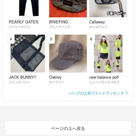
・商品到着→受取評価
取引完了までスムーズなお取引を
宜しくお願い致します。m(_ _)m
PEARLY GATES
BRIEFING
Callaway
パーリーゲイツ
ブリーフィング
キャロウェイ
4
5
6
JACK BUNNY!!
Oakley
new balance golf
ジャックバニー
オークリー
ニューバランスゴルフ
バッグの人気ブランドランキング
ページの上へ戻る