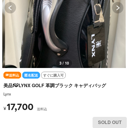
3 / 10
送料込
匿名配送
すぐに購入可
美品❗️🐯LYNX GOLF 革調ブラック キャディバッグ
Lynx
17,700
¥
送料込
SOLD OUT