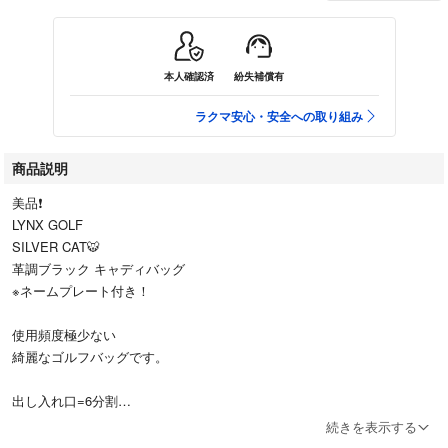
本人確認済
紛失補償有
ラクマ安心・安全への取り組み
商品説明
美品❗️
LYNX GOLF
SILVER CAT🐯
革調ブラック キャディバッグ
※ネームプレート付き！
使用頻度極少ない
綺麗なゴルフバッグです。
出し入れ口=6分割
外周縦直径=約25cm
続きを表示する
外周横直径=約19.5cm