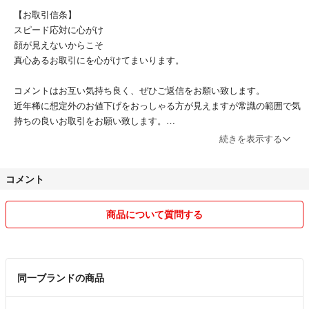
【お取引信条】
スピード応対に心がけ
顔が見えないからこそ
真心あるお取引にを心がけてまいります。
コメントはお互い気持ち良く、ぜひご返信をお願い致します。
近年稀に想定外のお値下げをおっしゃる方が見えますが常識の範囲で気
持ちの良いお取引をお願い致します。
続きを表示する
⭐️
昨今の地球温暖化に微力ながらカーボンニュートラルに協力できるよ
コメント
う、
SDGSを念頭に使用品の再生リサイクル♻️に尽力しております。
商品について質問する
使用品の出品は、
全品クリーニングして出品発送します。
個人的にゴルフデビューを応援し、
同一ブランドの商品
ゴルフ道具を数多く格安に再販してます。
ゴルフクラブはもちろんバッグ、おまけのゴルフボールに至るまで、次