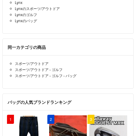
Lynx
にお使いいただく方が安心してお使い出来るよう、指を入れて洗浄クリ
Lynxのスポーツ/アウトドア
ーニングします。
Lynxのゴルフ
中古品については、あくまでも使用品ですので
Lynxのバッグ
クリーニングでは取れないスレ傷や汚れなどをご理解ください。
ご購入後の発送は極力、
丁寧な梱包と当日梱包当日、または翌日発送予定です。
同一カテゴリの商品
※年末年始、GW、盆休みも休まず発送予定ですが、稀に発送までに日
スポーツ/アウトドア
数を頂く事がございます。
スポーツ/アウトドア
›
ゴルフ
スポーツ/アウトドア
›
ゴルフ
›
バッグ
最後までお読みいただきありがとうございます。
出品物の下段の出品者「プー」をタップいただくと
当方の出品物を閲覧できます。
バッグの人気ブランドランキング
ラクマでのご縁を大切に
お互い気持ち良いお取引を心掛けてしましょう。
1
2
3
・ご購入→お支払い