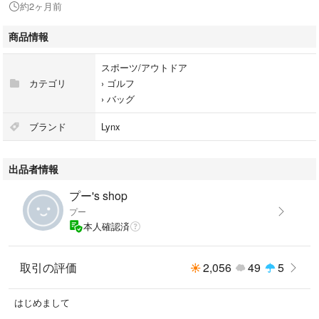
約2ヶ月前
使用感を感じさせない美品
商品情報
お気に召した方
スポーツ/アウトドア
ご理解いただける方
カテゴリ
›
ゴルフ
即購入🆗です。
›
バッグ
宜しくお願い致します。⛳️
ブランド
Lynx
出品者情報
プー's shop
プー
本人確認済
取引の評価
2,056
49
5
はじめまして