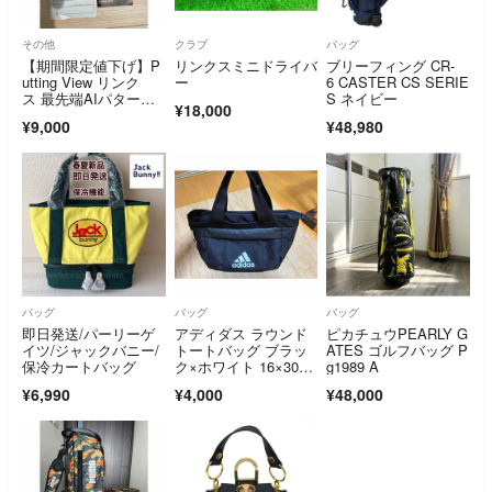
その他
クラブ
バッグ
【期間限定値下げ】P
リンクスミニドライバ
ブリーフィング CR-
utting View リンク
ー
6 CASTER CS SERIE
ス 最先端AIパター練
S ネイビー
¥18,000
習器具
¥9,000
¥48,980
バッグ
バッグ
バッグ
即日発送/パーリーゲ
アディダス ラウンド
ピカチュウPEARLY G
イツ/ジャックバニー/
トートバッグ ブラッ
ATES ゴルフバッグ P
保冷カートバッグ
ク×ホワイト 16×30×2
g1989 A
2.5cm 10.75L #WK45
¥6,990
¥4,000
¥48,000
4-HA3189 沖縄・離