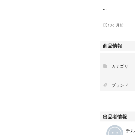
#赤
#レッド系
10ヶ月前
#kippis
#クーポン
商品情報
カテゴリ
ブランド
出品者情報
チル