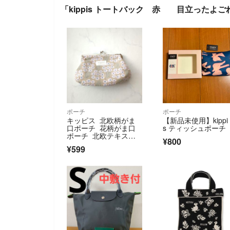
「kippis トートバック 赤 目立ったよ
ポーチ
ポーチ
キッピス 北欧柄がま
【新品未使用】kippi
口ポーチ 花柄がま口
s ティッシュポーチ
ポーチ 北欧テキスタ
¥800
イル
¥599