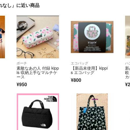
ごれなし」に近い商品
ポーチ
エコバッグ
ハ
素敵なあの人 付録 kipp
【新品未使用】kippi
新
is 収納上手なマルチケ
s エコバッグ
欧
ース
カ
¥800
¥950
¥2