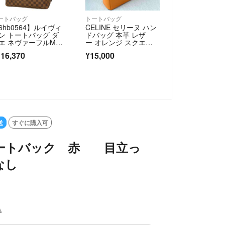
ートバッグ
トートバッグ
6hb0564】ルイヴィ
CELINE セリーヌ ハン
ン トートバッグ ダ
ドバッグ 本革 レザ
エ ネヴァーフルM
ー オレンジ スクエ
 N51105 エベヌ【中
ア MC96
16,370
¥15,000
】レディース
送
すぐに購入可
s トートバック 赤 目立っ
なし
込