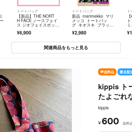
トートバッグ
トートバッグ
ト
ミ
【新品】THE NORT
新品 marimekko マリ
【
ィー
H FACE ノースフェイ
メッコ トートバッ
ト
ス ジオフェイスボック
グ キオスキ ブラッ
ミ
ストート
ク エコバッグ ウニッ
M
¥6,900
¥2,980
¥1
コ柄 ピエニ 黒
古
関連商品をもっと見る
SOLD OUT
送料込
匿名配
kippi
たよごれ
kippis
600
¥
送料