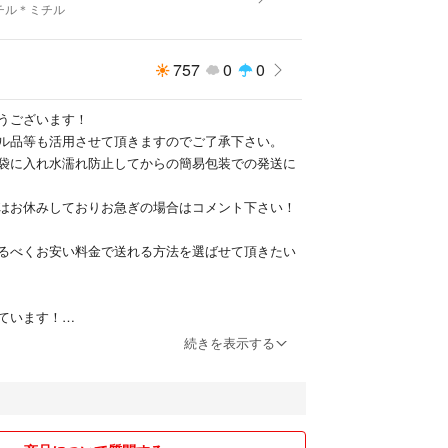
チル＊ミチル
757
0
0
うございます！
ル品等も活用させて頂きますのでご了承下さい。
袋に入れ水濡れ防止してからの簡易包装での発送に
はお休みしておりお急ぎの場合はコメント下さい！
るべくお安い料金で送れる方法を選ばせて頂きたい
ています！
続きを表示する
品しており売れた場合は削除してしまいますのでご
ので値引きは考えておりません！
す！