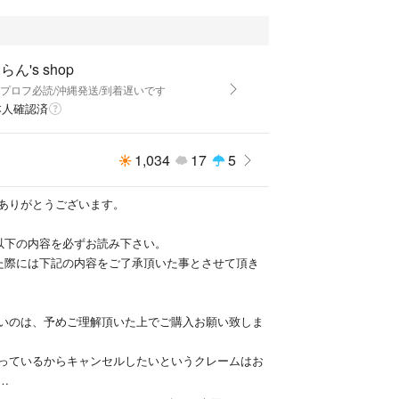
しておりますが、僅かなシミや汚れなど小さなもの
可能性もございます。
らん's shop
である事をご了承いただける方のみ、ご購入お願い
※プロフ必読/沖縄発送/到着遅いです
本人確認済
発送いたします。商品によっては圧縮しての配送と
1,034
17
5
みジワが発生しますことをご了承くださいませ。
ありがとうございます。
以下の内容を必ずお読み下さい。
た際には下記の内容をご了承頂いた事とさせて頂き
いのは、予めご理解頂いた上でご購入お願い致しま
っているからキャンセルしたいというクレームはお