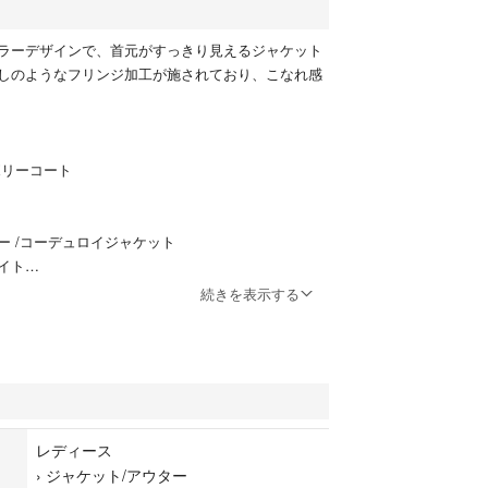
ラーデザインで、首元がすっきり見えるジャケット
しのようなフリンジ加工が施されており、こなれ感
/アイボリーコート
ー /コーデュロイジャケット
イト
続きを表示する
相当)
レディース
›
ジャケット/アウター
※平置き実寸