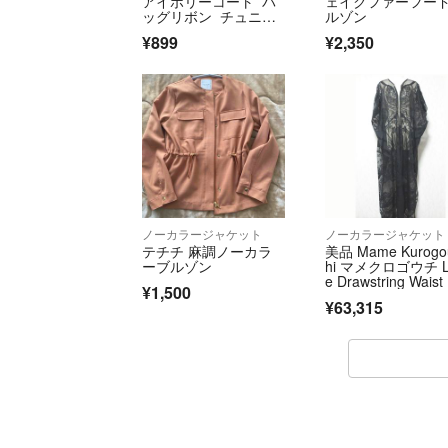
アイボリーコート バ
ェイクファーフー
ッグリボン チュニッ
ルゾン
ク オフショル
¥899
¥2,350
ノーカラージャケット
ノーカラージャケット
テチチ 麻調ノーカラ
美品 Mame Kurogo
ーブルゾン
hi マメクロゴウチ L
e Drawstring Waist
¥1,500
at レースコート M
¥63,315
1SS-C0001 サイズ
F ブラック レディ
ス 古着 中古 USED