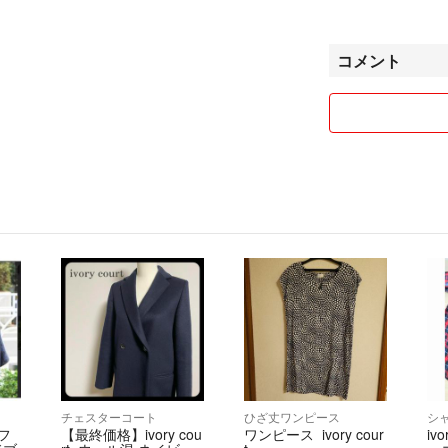
・配送方法は、最
沖縄県の離島から
コメント
ングが悪い場合は
天候次第では3週
予めご了承下さい
※速達以外は船便
陸送→お客様への
そのため本州の配
本州同士の配送ス
※離島特有の生活
め、配達指定日が
※お急ぎの方は別
・中古品、新品未
細かな傷や汚れを
チェスターコート
ひざ丈ワンピース
フ
【最終価格】ivory cou
ワンピース ivory cour
iv
・基本的にはお値