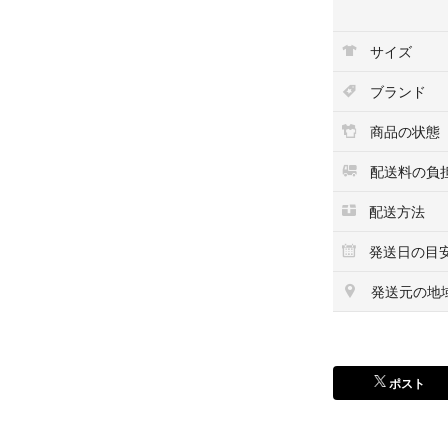
肩幅： 38cm
身幅： 50cm
サイズ
着丈： 50cm
袖丈： 57cm
ブランド
※多少の誤差はご
商品の状態
【素材】
綿 97%
配送料の負
ポリウレタン 3%
配送方法
日本製
発送日の目
【コンディション
背中上に薄いシミ
発送元の地
態です。
※状態の良い古着を厳
ムになりますので
ポスト
#ひなSHOP古着
他に商品多数出品