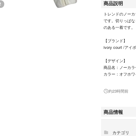
商品説明
2
トレンドのノーカ
です。切りっぱな
のある一着です。
【ブランド】
ivory court 
【デザイン】
商品名：ノーカラ
カラー：オフホワ
柄：無地
約23時間前
【季節感】
春、秋、冬
商品情報
【表記サイズ】
表記なし(Mサイズ
カテゴリ
【平置きサイズ】