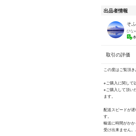
是非ご覧下さい。
出品者情報
※気を付けて検品
は見落としがある
そふ
あくまでも中古品
ひな
いたします。
※小さくたたんで
取引の評価
なりますので、畳
管理番号: R323
この度はご覧頂き
※ご購入に関して
※ご購入して頂い
ます。
配送スピードが遅
す。
輸送に時間がかか
受け出来ません。