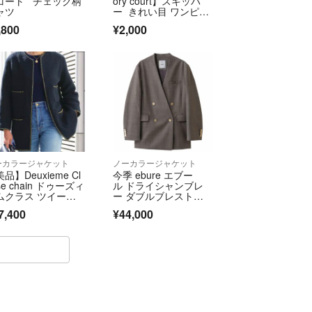
コート チェック柄
ory court】スキッパ
気持ち程度になりますが、お値下げ可能の場合もご
ャツ
ー きれい目 ワンピー
ス 紺
軽にコメントして下さい。
,800
¥2,000
合は専用ページをお作りしますので、コメントをお
他のサイトへも出品している物があります。
なる場合、突然出品を取り下げる場合もございます
ださい。
のみの配送になります。ご了承下さい。
ーカラージャケット
ノーカラージャケット
品】Deuxieme Cl
今季 ebure エブー
の返品交換は承っておりません。
se chain ドゥーズィ
ル ドライシャンブレ
ムクラス ツイー
ー ダブルブレストノ
 ジャケット フォー
ーカラージャケッ
承頂ける方のみ、お取り引きお願い致します。
7,400
¥44,000
ル
ト ブラウン 80,300
したらお気軽にコメントして下さい。
します。