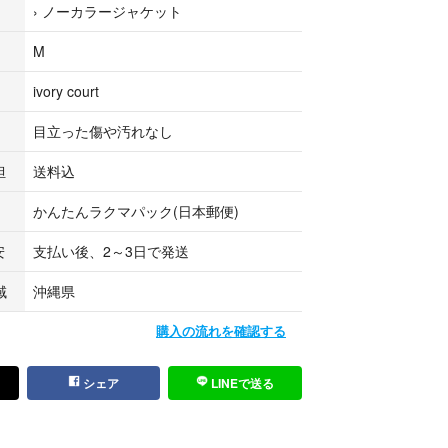
›
ノーカラージャケット
M
ivory court
了承下さい。
目立った傷や汚れなし
担
送料込
かんたんラクマパック(日本郵便)
安
支払い後、2～3日で発送
】
がありますがあまり目立たず着用感少なく綺麗な状
域
沖縄県
購入の流れを確認する
選して出品していますが、 vintage used アイテ
抵抗のある方や 新品をお求めの方はご遠慮下さい。
シェア
LINEで送る
しております。