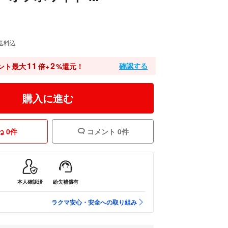
送料込
11
2
確認する
ント最大
倍+
%還元！
購入に進む
 0件
コメント 0件
本人確認済
紛失補償有
ラクマ安心・安全への取り組み