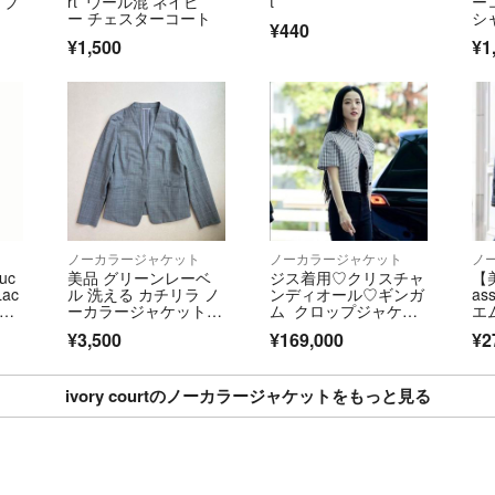
ドブ
rt ウール混 ネイビ
t
ー
商品によってはお
ー チェスターコート
シ
¥440
ざいますのでお気
¥1,500
¥1
おまとめ買いの場
願い致します。
・商品によっては
僅差で在庫がなく
ので予めご了承く
・基本的には平日
ノーカラージャケット
ノーカラージャケット
ノ
uc
美品 グリーンレーベ
ジス着用♡クリスチャ
【美
・ご購入者様都合
ac
ル 洗える カチリラ ノ
ンディオール♡ギンガ
as
 Co
ーカラージャケット 3
ム クロップジャケッ
エ
M2
8 春夏
ト
ド
上記の内容にご了
¥3,500
¥169,000
¥2
マ
質問などございま
ー
よろしくお願い致
ivory courtのノーカラージャケットをもっと見る