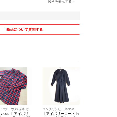
続きを表示する
安値、簡易包装での配送とさせて頂きます。
船便で発送のため、速くて3日〜5日、配送のタイミ
1週間〜2週間程かかる場合がございます。
間〜4週間かかる場合がございます。
。
商品について質問する
で沖縄県某離島港→沖縄県本島港→各主要都市港→
順でお荷物が輸送されます。
送スピードとは違い、配送にお時間がかかります。
ピードとは全く別物とお考え下さい。
物資最優先の配送を各配達業者が行なっているた
前後する事が多々あります
途料金で速達も可能です。
使用共に自宅保管をしている商品になります。
見落としてしまう可能性があります。
シャツ/ブラウス(長袖/七分)
ロングワンピース/マキシワンピース
ory court アイボリ
【アイボリーコート Iv
下げ不可です。