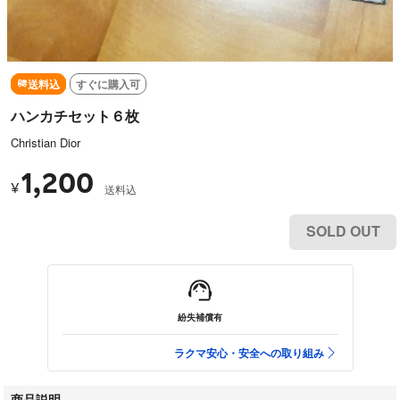
送料込
すぐに購入可
ハンカチセット６枚
Christian Dior
1,200
¥
送料込
SOLD OUT
紛失補償有
ラクマ安心・安全への取り組み
商品説明