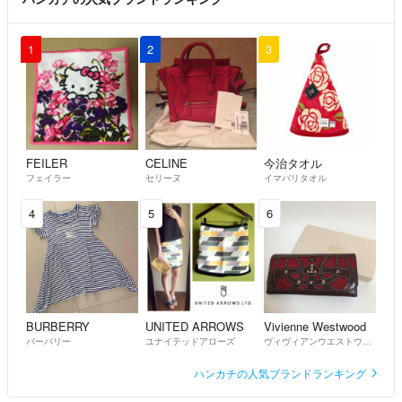
1
2
3
FEILER
CELINE
今治タオル
フェイラー
セリーヌ
イマバリタオル
4
5
6
BURBERRY
UNITED ARROWS
Vivienne Westwood
バーバリー
ユナイテッドアローズ
ヴィヴィアンウエストウッド
ハンカチの人気ブランドランキング