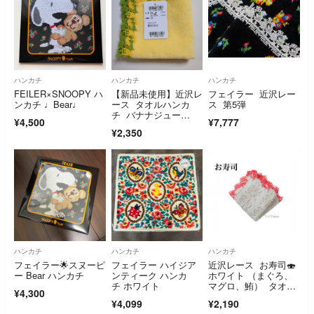
ハンカチ
ハンカチ
ハンカチ
FEILER×SNOOPY ハ
【新品未使用】近沢レ
フェイラー 近沢レー
ンカチ ♩Bear♩
ース タオルハンカ
ス 第5弾
チ バナナジュー
¥4,500
¥7,777
ス イエロー
¥2,350
ハンカチ
ハンカチ
ハンカチ
フェイラー🌟スヌーピ
フェイラー ハイジア
近沢レース お寿司🍣
ー Bear ハンカチ
ンティーク ハンカ
ホワイト （まぐろ、
チ ホワイト
マグロ、鮪） タオル
¥4,300
ハンカチ
¥4,099
¥2,190