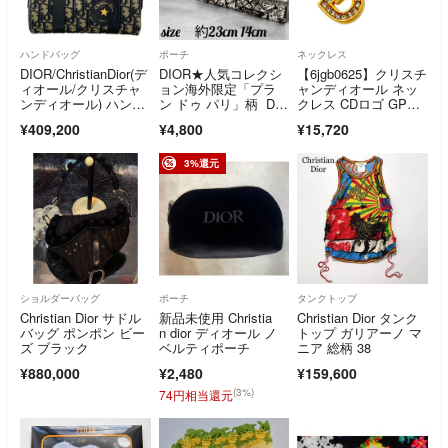
ハンドバッグ
ポーチ
ネックレス
DIOR/ChristianDior(デ
DIOR★人気コレクシ
【6jgb0625】クリスチ
ィオール/クリスチャ
ョン海外限定「プラ
ャンディオール ネッ
ンディオール) ハンド
ン ドゥ パリ」柄 Dior
クレス CDロゴ GPメ
バッグ美品 グルー
ビューティ正規ノベル
ッキ ラインストー
¥409,200
¥4,800
¥15,720
ヴ 20 バッグ スモー
ティ【非売品】 クラ
ン ゴールド【中古】
ル M1364UTZQ_M92
ッチバック
レディース
8 アイボリー×ダーク
3%還元
ネイビー オブリーク/
ミニボストン レザー
ショルダーバッグ
ポーチ
タンクトップ
Christian Dior サドル
新品未使用 Christia
Christian Dior タンク
バッグ ポンポン ビー
n dior ディオール ノ
トップ ガリアーノ マ
ズ ブラック
ベルティポーチ
ニア 総柄 38
¥880,000
¥2,480
¥159,600
(3%)
74円相当還元