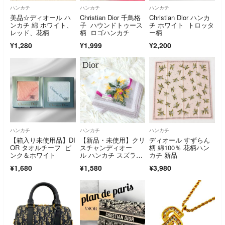
ハンカチ
ハンカチ
ハンカチ
美品☆ディオール ハ
Christian Dior 千鳥格
Christian Dior ハンカ
ンカチ 綿 ホワイト、
子 ハウンドトゥース
チ ホワイト トロッタ
レッド、花柄
柄 ロゴハンカチ
ー柄
¥1,280
¥1,999
¥2,200
ハンカチ
ハンカチ
ハンカチ
【箱入り未使用品】DI
【新品・未使用】クリ
ディオール すずらん
OR タオルチーフ ピ
スチャンディオー
柄 綿100％ 花柄ハン
ンク＆ホワイト
ル ハンカチ スズラ
カチ 新品
ン リボン柄 シール付
¥1,680
¥1,580
¥3,980
き ブランドハンカ
チ ミニスカーフ Dior