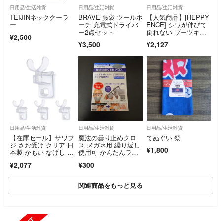
日用品/生活雑貨
日用品/生活雑貨
日用品/生活雑貨
TEIJINネッククーラ
BRAVE 腰袋 ツールポ
【人気商品】[HEPPY
ー
ーチ 充電式ドライバ
ENCE] シワが伸びて
ー2点セット
倒れない ブーツキー
¥2,500
パー 型崩れ
¥3,500
¥2,127
日用品/生活雑貨
日用品/生活雑貨
日用品/生活雑貨
【在庫セール】サワフ
魔法の曇り止めクロ
てぬぐい 祭
ジ さお受け クリア 日
ス メガネ用 繰り返し
¥1,800
本製 かもい なげし 回
使用可 かんたんラク
転 フック付
マパック発送
¥2,077
¥300
関連商品をもっと見る
SOLD OUT