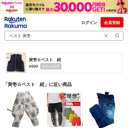
ログイン
会員登録
寅壱☆ベスト 紺
¥900
SOLDOUT
「寅壱☆ベスト 紺」に近い商品