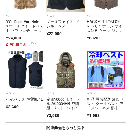
ベスト
ベスト
ベスト
90's Dries Van Note
ノースフェイス メッ
HACKETT LONDO
n ウールツイードベス
シギアベスト
N ヘリンボーン サイ
ト ブラウンチェッ
ズ34R ウール ジレ ベ
¥22,000
ク 初期
スト ブラウン メン
¥24,000
¥8,690
ズ ハケットロンドン
【中古】6-0719T∞
(1%)
240円相当還元
ベスト
ベスト
ベスト
ハイバック 空調服4L
定価¥6600円バート
新品 匿名配送 冷却ベ
ル AC2094HB 空調
スト クールベスト ア
¥2,300
服 ベスト ハイバッ
イスハーネス 熱中症
ク Mサイズ
対策 保冷剤3個
¥3,980
¥1,998
関連商品をもっと見る