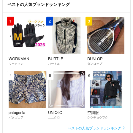
ベストの人気ブランドランキング
1
2
3
WORKMAN
BURTLE
DUNLOP
ワークマン
バートル
ダンロップ
4
5
6
patagonia
UNIQLO
空調服
パタゴニア
ユニクロ
クウチョウフク
ベストの人気ブランドランキング