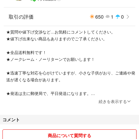
取引の評価
650
1
0
★質問や値下げ交渉など…お気軽にコメントしてください。
★値下げ出来ない商品もありますのでご了承ください。
★全品送料無料です！
★ノークレーム・ノーリターンでお願いします！
★迅速丁寧な対応を心がけていますが、小さな子供がおり、ご連絡や発
送が遅くなる場合があります。
★発送は主に郵便局で、平日発送になります。
続きを表示する
★簡易包装です！ご了承ください。
コメント
★コメント途中でも、即購入の方を優先します。
★よろしくお願い致します(^^)
商品について質問する