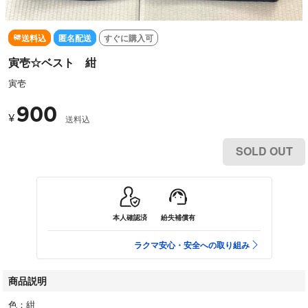
送料込
匿名配送
すぐに購入可
寅壱☆ベスト 紺
寅壱
900
¥
送料込
SOLD OUT
本人確認済
紛失補償有
ラクマ安心・安全への取り組み
商品説明
色：紺