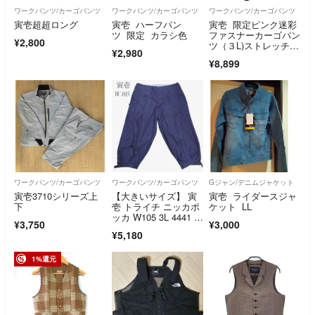
ワークパンツ/カーゴパンツ
ワークパンツ/カーゴパンツ
ワークパンツ/カーゴパンツ
寅壱超超ロング
寅壱 ハーフパン
寅壱 限定ピンク迷彩
ツ 限定 カラシ色
ファスナーカーゴパン
¥2,800
ツ（３L)ストレッチヒ
¥2,980
ッコリーデニム
¥8,899
ワークパンツ/カーゴパンツ
ワークパンツ/カーゴパンツ
Gジャン/デニムジャケット
寅壱3710シリーズ上
【大きいサイズ】 寅
寅壱 ライダースジャ
下
壱 トライチ ニッカポ
ケット LL
ッカ W105 3L 4441 作
¥3,750
¥3,000
業着
¥5,180
1%還元