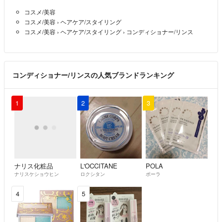
コスメ/美容
コスメ/美容
›
ヘアケア/スタイリング
コスメ/美容
›
ヘアケア/スタイリング
›
コンディショナー/リンス
コンディショナー/リンスの人気ブランドランキング
1
2
3
ナリス化粧品
L'OCCITANE
POLA
ナリスケショウヒン
ロクシタン
ポーラ
4
5