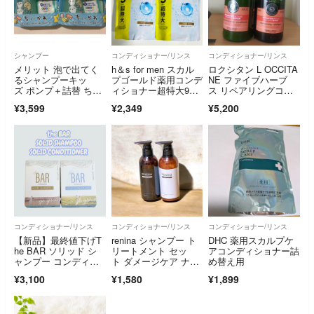
シャンプー
コンディショナー/リンス
コンディショナー/リンス
メリット 泡で出てく
h＆s for men スカル
ロクシタン L OCCITA
るシャンプーキッ
プゴールド薬用コンデ
NE ファイブハーブ
ズ ポンプ＋詰替 ちい
ィショナー超特大900
ス リペアリングコン
かわデザインボトル×
g 2個
ディショナ…
¥3,599
¥2,349
¥5,200
2
コンディショナー/リンス
コンディショナー/リンス
コンディショナー/リンス
【新品】最終値下げT
renina シャンプー ト
DHC 薬用スカルプケ
he BAR ソリッド シ
リートメント セッ
アコンディショナー詰
ャンプー コンディシ
ト ダメージケア ナイ
め替え用
ョナー
トケア
¥3,100
¥1,580
¥1,899