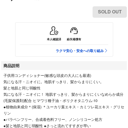
SOLD OUT
本人確認済
紛失補償有
ラクマ安心・安全への取り組み
商品説明
子供用コンディショナー(敏感な頭皮の大人にも最適)
気になる汗・ニオイに。地肌すっきり、髪からまりにくい。
髪と地肌と同じ弱酸性
気になる汗・ニオイに！ 地肌すっきり、髪からまりにくいなめらか成分
(毛髪保護剤)配合 ヒマワリ種子油・ポリクオタニウム-10
●植物由来成分＊(保湿) ＊ユーカリ葉エキス・カミツレ花エキス・グリセ
リン
●パラベンフリー、合成着色料フリー、ノンシリコーン処方
●髪と地肌と同じ弱酸性 ●さっと流れてすすぎが早い