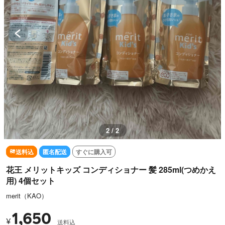
1 / 2
送料込
匿名配送
すぐに購入可
花王 メリットキッズ コンディショナー 髪 285ml(つめかえ
用) 4個セット
merit（KAO）
1,650
¥
送料込