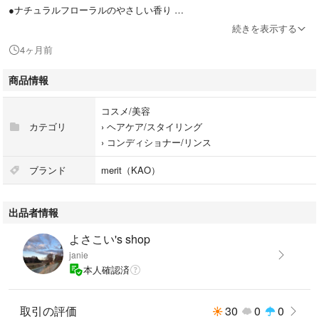
●ナチュラルフローラルのやさしい香り
●お子さまでもラクに押せるポンプ
続きを表示する
4ヶ月前
JANコード：4901301450159
商品情報
送料を抑えるため、ゆうパケットポストで発送予定です。宜しくお願い致
します。
コスメ/美容
カテゴリ
›
ヘアケア/スタイリング
›
コンディショナー/リンス
ブランド
merit（KAO）
出品者情報
よさこい's shop
janie
本人確認済
取引の評価
30
0
0