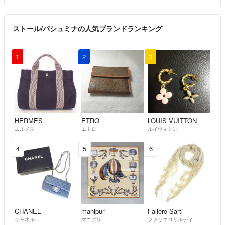
ストール/パシュミナの人気ブランドランキング
1
2
3
HERMES
ETRO
LOUIS VUITTON
エルメス
エトロ
ルイヴィトン
4
5
6
CHANEL
manipuri
Faliero Sarti
シャネル
マニプリ
ファリエロサルティ