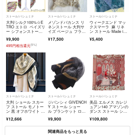
ストール/パシュミナ
ストール/パシュミナ
ストール/パシュミナ
大判/シルク100%☆E
メゾンドバカンス リ
ウィークエンド マッ
TRO エトロ ペイズリ
ネンストール 大判サ
クスマーラ 麻 リネ
ー シフォンストー
イズ ベージュ フラン
ン ストール Made in I
ル ショール 膝掛け ペ
ス 近年
taly
¥9,900
¥17,500
¥5,400
イズリー 総柄 マルチ
カラー1971A
(5%)
495円相当還元
ストール/パシュミナ
ストール/パシュミナ
ストール/パシュミナ
大判 ショール スカー
ジバンシィ GIVENCH
美品 エルメス カレジ
フ ストール モノトー
Y ストール ショー
ュアン140 アマゾンの
ン 黒 オフホワイト エ
ル ブランケット ロ
ダンス ストール ショ
クリュ 街並み 白 パ
ゴ 総柄 黒
ール カシシル カシミ
¥12,666
¥9,900
¥109,800
リ フランス
ヤ レディース HERM
ES 【230-85111】
関連商品をもっと見る