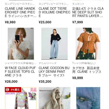
ロングワンピース/マキシワンピース
ロングワンピース/マキシワンピース
キュロット
CLANE LINE HANDK
CLANE DOT TIERE
定価2.4万 クラネ CLA
ERCHIEF ONE PIEC
D VOLUME ONEPIEC
NE DEEP SLIT SHO
E ラインハンカチーフ
E
RT PANTS LAYER S
ワンピース チェッ
KIRT ベージュ #k406
¥8,980
¥23,000
¥7,999
ク ロングワンピース
シャツ/ブラウス(半袖/袖なし)
デニム/ジーンズ
Tシャツ(半袖/袖なし)
W FACE CLOUD PUF
CLANE COCOON BU
タグ付き 新品未使
F SLEEVE TOPS CL
LKY DENIM PANT
用 CLANE トップス
ANE クラネ
S ブルー サイズ1
¥8,999
¥28,000
¥35,200
5%還元