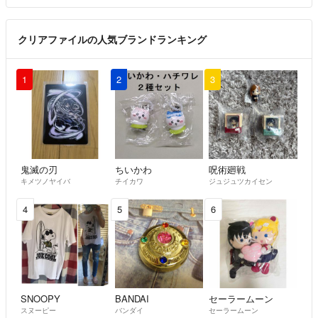
クリアファイルの人気ブランドランキング
1
2
3
鬼滅の刃
ちいかわ
呪術廻戦
キメツノヤイバ
チイカワ
ジュジュツカイセン
4
5
6
SNOOPY
BANDAI
セーラームーン
スヌーピー
バンダイ
セーラームーン