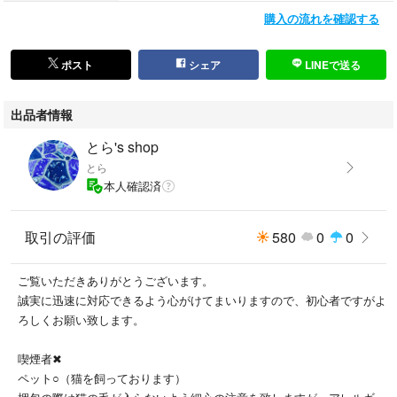
購入の流れを確認する
アイテム/種類···クリアファイル
ポスト
シェア
LINEで送る
出品者情報
とら's shop
とら
本人確認済
取引の評価
580
0
0
ご覧いただきありがとうございます。
誠実に迅速に対応できるよう心がけてまいりますので、初心者ですがよ
ろしくお願い致します。
喫煙者✖︎
ペット○（猫を飼っております）