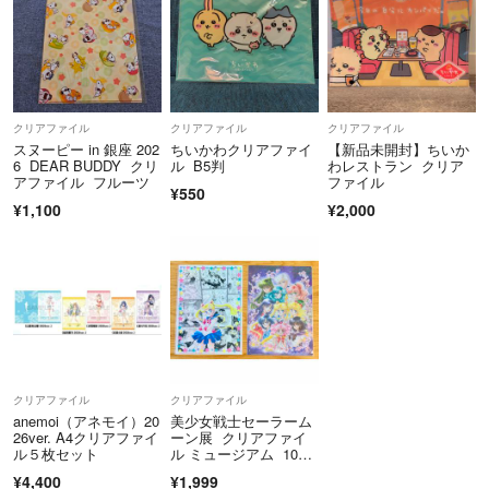
クリアファイル
クリアファイル
クリアファイル
スヌーピー in 銀座 202
ちいかわクリアファイ
【新品未開封】ちいか
6 DEAR BUDDY クリ
ル B5判
わレストラン クリア
アファイル フルーツ
ファイル
¥550
¥1,100
¥2,000
クリアファイル
クリアファイル
anemoi（アネモイ）20
美少女戦士セーラーム
26ver. A4クリアファイ
ーン展 クリアファイ
ル５枚セット
ル ミュージアム 10戦
士
¥4,400
¥1,999