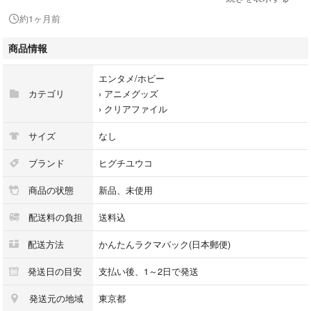
※未使用品ですが、ショップにそのまま積まれていたものです。スレやキ
約1ヶ月前
ズなどがある場合があります。状態などは写真でのご確認をよろしくお願
い致します。
商品情報
エンタメ/ホビー
カテゴリ
›
アニメグッズ
›
クリアファイル
◆梱包
・水濡れ対策をして発送致します。
サイズ
なし
※厚紙でできたビジネス封筒（写真3）
ブランド
ヒグチユウコ
◆発送
商品の状態
新品、未使用
・ラクマパック
配送料の負担
送料込
ご質問などがございましたら、コメントお願い致します(^-^)
配送方法
かんたんラクマパック(日本郵便)
発送日の目安
支払い後、1～2日で発送
ヒグチユウコ トムとジェリー カートゥーンカーニバル 渋谷 クリアフ
発送元の地域
東京都
ァイル ラフォーレミュージアム原宿 ボリス ニャンコ