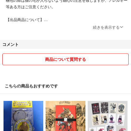
梱包の際は猫の毛が入らないよう細心の注意を致しますが、アレルギー
等ある方はご注意ください。
【出品商品について】
・ご購入の申請をお願いしているものもございます。それ以外ではコメ
続きを表示する
ントのやりとり中であっても、先にご購入の方が優先になりますのでご
了承下さい。
コメント
・専用ページを作ることは可能ですが、初心者ですので、お待たせして
しまう可能性があります。
商品について質問する
【梱包・発送】
・品物により変わってきますので、それぞれの商品説明欄に記載いたし
ます。
・その他の梱包・発送方法をご希望の方がいらっしゃいましたら、コメ
こちらの商品もおすすめです
ント欄でお気軽にお声がけください。
可能な限りご希望に添えるよう、検討いたします。
皆様とお互いに気持ちの良いお取引ができるように、精一杯努めますの
で、どうぞよろしくお願いいたします(^-^)