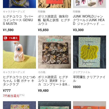
キャラクターグッズ
印刷物
印刷物
ヒグチユウコ ラバー
ボリス雑貨店 御朱印
JUNK WORLDジャン
コインケース GENIU
帳 駿馬と妖怪 ヒグチ
クワールドJUNK HEA
S MUSTA
ユウコ
D ジャンクヘッド 堀
監督ボリス雑貨店 ヒ
¥1,590
¥5,850
¥3,300
グチユウコポストカー
ド
1%還元
キャラクターグッズ
その他
クリアファイル
ヒグチユウコ ひとつめ
ボリス雑貨店 ヒグチ
草間彌生 クリアファイ
ちゃん １個 ガチャ キ
ユウコ 第8弾 トレ
ル
タンクラブ
カ コンプリート全8枚
¥800
セット 非売品 ショッ
¥777
¥9,480
プカード
(1%)
7円相当還元