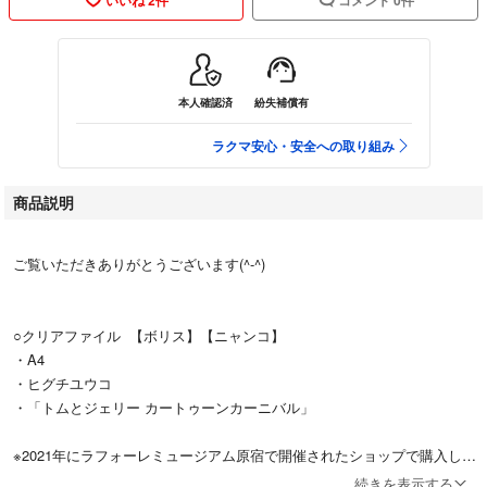
本人確認済
紛失補償有
ラクマ安心・安全への取り組み
商品説明
ご覧いただきありがとうございます(^-^)
○クリアファイル 【ボリス】【ニャンコ】
・A4
・ヒグチユウコ
・「トムとジェリー カートゥーンカーニバル」
※2021年にラフォーレミュージアム原宿で開催されたショップで購入した
ものです。購入後OPPに入れ暗所保管。
続きを表示する