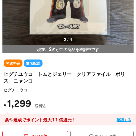
3 / 4
2
現在、
名がこの商品を検討中です
送料込
匿名配送
ヒグチユウコ トムとジェリー クリアファイル ボリ
ス ニャンコ
ヒグチユウコ
1,299
¥
送料込
11
条件達成でポイント最大
倍還元！
確認する
いいね 2件
コメント 0件