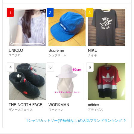
1
2
3
UNIQLO
Supreme
NIKE
ユニクロ
シュプリーム
ナイキ
4
5
6
THE NORTH FACE
WORKMAN
adidas
ザノースフェイス
ワークマン
アディダス
Tシャツ/カットソー(半袖/袖なし)の人気ブランドランキング