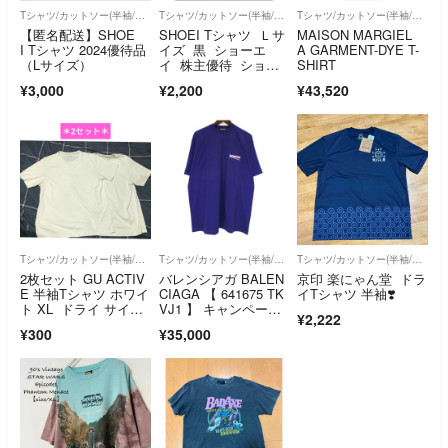
Tシャツ/カットソー(半袖/袖なし)
Tシャツ/カットソー(半袖/袖なし)
Tシャツ/カットソー(半袖/袖なし)
【匿名配送】SHOE
SHOEI Tシャツ Ｌサ
MAISON MARGIEL
I Tシャツ 2024優待品
イズ 黒 ショーエ
A GARMENT-DYE T-
（Lサイズ）
イ 株主優待 ショウ
SHIRT
エイ
¥3,000
¥2,200
¥43,520
Tシャツ/カットソー(半袖/袖なし)
Tシャツ/カットソー(半袖/袖なし)
Tシャツ/カットソー(半袖/袖なし)
2枚セット GU ACTIV
バレンシアガ BALEN
京印 楽にゃん堂 ドラ
E 半袖Tシャツ ホワイ
CIAGA 【 641675 TK
イTシャツ 半袖❣️
ト XL ドライ サイド
VJ1 】 キャンペー
¥2,222
シームレスクルーネッ
ン ロゴ 刺繍 Tシャ
¥300
¥35,000
ク 大きいサイズ
ツ 52478