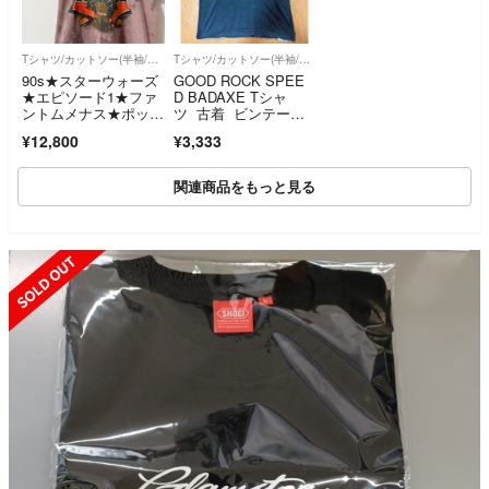
Tシャツ/カットソー(半袖/袖なし)
Tシャツ/カットソー(半袖/袖なし)
90s★スターウォーズ
GOOD ROCK SPEE
★エピソード1★ファ
D BADAXE Tシャ
ントムメナス★ポッド
ツ 古着 ビンテー
レース★タイダイT
ジ y2k
¥12,800
¥3,333
関連商品をもっと見る
SOLD OUT