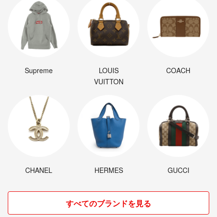
皆様に満足いただけるよう一生懸命対応させていただきますので、よろ
しくお願いします。
✔コメントなしの購入、値引き交渉も可能です。
基本的に１日~２日内の発送となります。偶に遅れた場合ありますの
で、ご了承ください。
Supreme
LOUIS
COACH
メッセージのやり取りは迅速に行うつもりですが、返信が遅れてしまう
VUITTON
こともあります。
★自宅保管です。
細部にこだわる方のご購入がご遠慮ください。
発送前できるだけ綺麗な状態にした上、アルコール消毒作業しておりま
す。
トラブルを避ける為、細部までこだわりのある方、神経質な方はご購入
をご遠慮させて頂きます。
CHANEL
HERMES
GUCCI
以上ご理解の上、お探しの方はお早めに検討お願い致しますm(_ _)mこ
れから、多数出品しております♪
すべてのブランドを見る
ご不明な点があれば、お気軽にお声掛けください。
気持ちの良い取引ができるよう心掛けますので、よろしくお願いしま