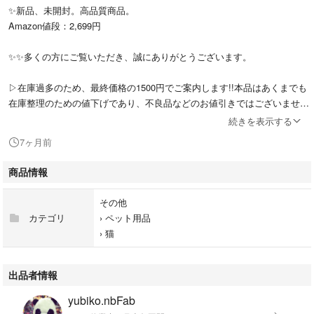
✨新品、未開封。高品質商品。
Amazon値段：2,699円
✨✨多くの方にご覧いただき、誠にありがとうございます。
▷在庫過多のため、最終価格の1500円でご案内します!!本品はあくまでも
在庫整理のための値下げであり、不良品などのお値引きではございません
ので、ご安心ください。(⁠•⁠‿⁠•⁠)
続きを表示する
7ヶ月前
▷在庫がなくなり次第終了とさせていただきます。ご検討中の方は、どう
ぞお早めに。
商品情報
✨同種商品の中から品質に特に優れたアイテムを厳選し、まとめて仕入れ
その他
ました。自信を持っておすすめできる品です。ぜひチェックしてみてくだ
カテゴリ
›
ペット用品
さいね。^⁠_⁠^
›
猫
▶こちらの商品が一つだけご注文の場合、値下げ不可、ご了承ください。
▶複数在庫なので、おまとめ買い割引、御気軽にコメントください。
出品者情報
yubiko.nbFab
サイズ:75*55cm、重量:0.35kg、素材:EVA