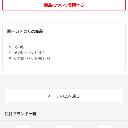
ご理解いただけますようお願い申し上げます。
商品について質問する
▶不具合は評価前にご連絡ください.ᐟ.ᐟ
∼∼∼∼∼∼∼∼∼∼∼∼∼∼∼∼∼∼∼∼∼∼∼∼∼∼∼∼∼∼∼∼∼∼∼∼∼∼∼∼
・自宅保管・簡易包装での発送に
ご理解いただきご購入ください( ⁎ᵕᴗᵕ⁎ )
✨破格値下げ中!!断捨離出品中!
・商品の状態は実物写真をご確認ください♪
同一カテゴリの商品
少し興味ありましたら、フォローして頂ければ嬉しいです。
・細部までこだわりのある方、神経質な方はご購入をご遠慮させて頂きま
す。
その他
こんにちは、東京在住のYuiと申します。(ʘᴗʘ✿)プロフィールをご覧い
その他
›
ペット用品
ただきありがとうございます。
その他
›
ペット用品
›
猫
♥ 趣味はビーズを収集、ブレスレットやバングルやアクセサリーなどを
DIYや集めるなので、断捨離のため、これから大量出品予定です。
▶▷ほかにはゲームソフト、パソコンやスマホ関連、コスメやアパレル
なども出品します。
ページの上へ戻る
✨断捨離覚悟した値段設定！
✨まとめ購入は値下げ！
注目ブランド一覧
✨フォローで割引にします!
ぜひ検討お願い致します！