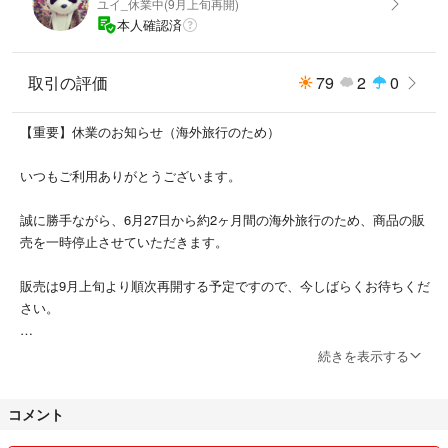
ユイ_休業中(9月上旬再開)
本人確認済
カラー:グレー
【猫砂キャッチ性能】凹凸表面が猫砂をしっかりと受け止め、お部屋を常
取引の評価
79
2
0
に清潔に保つための強力な味方です。
【お手入れが簡単】柔らかく折り畳み可能な素材で、使わない時はコンパ
【重要】休業のお知らせ（海外旅行のため）
クトに収納。また、猫砂の回収も簡単で、マットを軽く振るだけで猫トイ
レに戻せます。
いつもご利用ありがとうございます。
【水や汚れに強いEVA素材】安全無害なEVA素材を採用しています。この
素材は水や汚れに強く、ペットの爪で引っ掻いても痕が残りません。
誠に勝手ながら、6月27日から約2ヶ月間の海外旅行のため、商品の販
【二層構造で猫砂をしっかりキャッチ】猫砂マットの二層構造は、上層で
売を一時停止させていただきます。
キャッチした猫砂を下層でしっかりとロックで、猫トイレ周りの猫砂の散
乱を効果的に防ぎ、お掃除の手間を大幅に軽減します。
販売は9月上旬より順次再開する予定ですので、今しばらくお待ちくだ
【滑り止め付きで安全性アップ】底面には滑り止め加工が施され、活発な
さい。
猫ちゃんでもマットがずれる心配がない。
【EVA素材 & 防水設計】安全無害なEVA素材を採用し、猫の足を傷つけ
ご心配なく、帰国後は新商品の追加・出品も予定しております！
続きを表示する
ません。軽量、耐久性、柔軟性、快適性を兼ね備えています。
どうぞ楽しみにしていてくださいね。
コメント
■即購入大歓迎・深夜無言購入OK◎
突然の休業となり、お客様には大変ご迷惑をおかけいたしますが、何卒
■送料無料！