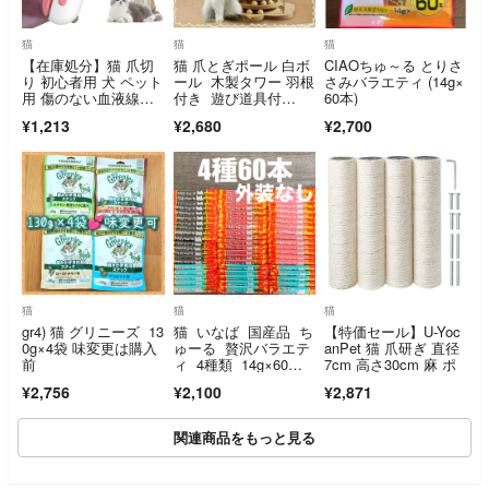
猫
猫
猫
【在庫処分】猫 爪切
猫 爪とぎポール 白ボ
CIAOちゅ～る とりさ
り 初心者用 犬 ペット
ール 木製タワー 羽根
さみバラエティ (14g×
用 傷のない血液線安
付き 遊び道具付
60本)
全せん断 軽い
き 猫おもちゃ
¥1,213
¥2,680
¥2,700
猫
猫
猫
gr4) 猫 グリニーズ 13
猫 いなば 国産品 ち
【特価セール】U-Yoc
0g×4袋 味変更は購入
ゅーる 贅沢バラエテ
anPet 猫 爪研ぎ 直径
前
ィ 4種類 14g×60
7cm 高さ30cm 麻 ポ
本 中身のみ
¥2,756
¥2,100
¥2,871
関連商品をもっと見る