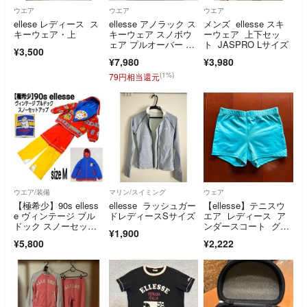
ウエア
ウエア
ウエア
ellese レディース ス
ellesse アノラック ス
メンズ ellesse スキ
キーウェア・上
キーウェア スノボウ
ーウェア 上下セッ
ェア プルオーバー エ
ト JASPRO Lサイズ
¥3,500
レッセ
¥7,980
¥3,980
(1%)
79円相当還元
ウエア/装備
マリン/スイミング
ウェア
【極希少】90s elless
ellesse ラッシュガー
【ellesse】テニスウ
e ヴィンテージ ブル
ドレディースSサイズ
エア レディース ア
ドック スノーセット
ンダースコート グリ
¥1,900
アップ
ーン 緑 M
¥5,800
¥2,222