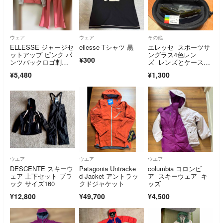
ウェア
ウェア
その他
ELLESSE ジャージセ
ellesse Tシャツ 黒
エレッセ スポーツサ
ットアップ ピンク パ
ングラス4色レン
¥300
ンツバックロゴ刺
ズ レンズとケースの
繍 レディースＭ
み
¥5,480
¥1,300
ウエア
ウエア
ウエア
DESCENTE スキーウ
Patagonia Untracke
columbia コロンビ
ェア 上下セット ブラ
d Jacket アントラッ
ア スキーウェア キ
ック サイズ160
クドジャケット
ッズ
¥12,800
¥49,700
¥4,500