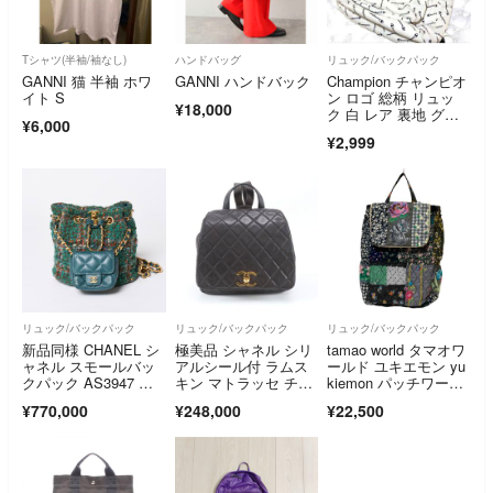
Tシャツ(半袖/袖なし)
ハンドバッグ
リュック/バックパック
GANNI 猫 半袖 ホワ
GANNI ハンドバック
Champion チャンピオ
イト S
ン ロゴ 総柄 リュッ
¥18,000
ク 白 レア 裏地 グレ
¥6,000
ー
¥2,999
リュック/バックパック
リュック/バックパック
リュック/バックパック
新品同様 CHANEL シ
極美品 シャネル シリ
tamao world タマオワ
ャネル スモールバッ
アルシール付 ラムス
ールド ユキエモン yu
クパック AS3947 ラ
キン マトラッセ チェ
kiemon パッチワー
ンダム番台 ココマー
ーン リュックサッ
ク 猫 刺繍 バックパッ
¥770,000
¥248,000
¥22,500
ク ツイード ラムスキ
ク ショルダー バッ
ク リュック
ン グリーン ゴールド
グ レディース UTR E
金具 中古 4a006136
M16-3