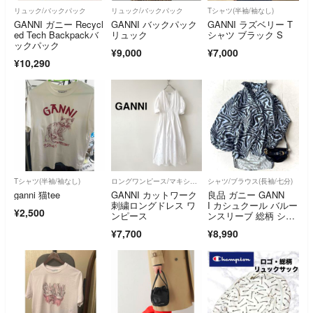
リュック/バックパック
リュック/バックパック
Tシャツ(半袖/袖なし)
GANNI ガニー Recycl
GANNI バックパック
GANNI ラズベリー T
ed Tech Backpackバ
リュック
シャツ ブラック S
ックパック
¥9,000
¥7,000
¥10,290
Tシャツ(半袖/袖なし)
ロングワンピース/マキシワンピース
シャツ/ブラウス(長袖/七分)
ganni 猫tee
GANNI カットワーク
良品 ガニー GANN
刺繍ロングドレス ワ
I カシュクール バルー
¥2,500
ンピース
ンスリーブ 総柄 シャ
ツ 青黒
¥7,700
¥8,990