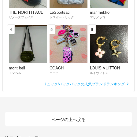
THE NORTH FACE
LeSportsac
marimekko
ザノースフェイス
レスポートサック
マリメッコ
4
5
6
mont bell
COACH
LOUIS VUITTON
モンベル
コーチ
ルイヴィトン
リュック/バックパックの人気ブランドランキング
ページの上へ戻る