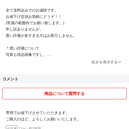
全て送料込みでのお値段です。
お値下げ交渉お気軽にどうぞ！！
(常識の範囲内でお願い致します。)
申し訳ありませんが、
悪い評価が多すぎる方はお取引しません。
＊悪い評価について
写真も現品画像ですし、
商品の特質上2.3度使用すると減るものなのですが・・
続きを表示する
商品の事をあまり分からずに購入したのだと思います。
当方嘘偽りなく販売させて頂いてます。
コメント
このような神経質な方とのお取引は
ご遠慮させて頂いております。
お店ではありません。個人の所有物です。
商品について質問する
完璧を求める方とのお取引は致しません。
最後までお読み頂きありがとうございました。
専用でお値下げさせていただきます。
迅速丁寧な対応を心がけます。
ご購入のほど、よろしくお願いいたします。
宜しくお願いいたします！
ひー
- 約1年前
出品者