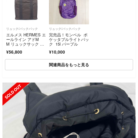
リュック/バックパック
リュック/バックパック
エルメス HERMES エ
完売品！モンベル ポ
ールライン アドM
ケッタブルライトパッ
M リュックサック バ
ク 15l パープル
ックパック バッグ キ
¥56,800
¥10,000
ャンバス メンズ レデ
ィース グレー系 【中
古】
関連商品をもっと見る
SOLD OUT