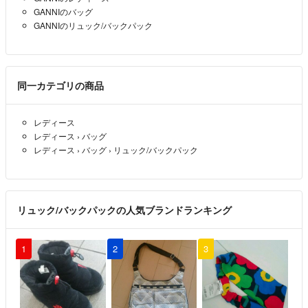
GANNIのバッグ
イギリスのロンドンにて購入しましたので、そちらの店舗のメール履
GANNIのリュック/バックパック
歴でしたらございます。100%正規品になります。画像必要でしたら
お申し付けくださいませ。
ひー
- 約1年前
出品者
同一カテゴリの商品
コメント失礼いたします。
どちらで購入されたか履歴やレシート等ございますでしょうか？
レディース
レディース
›
バッグ
naki
- 約1年前
レディース
›
バッグ
›
リュック/バックパック
リュック/バックパックの人気ブランドランキング
1
2
3