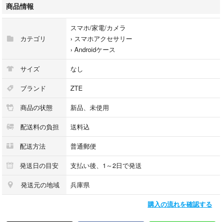
します。
商品情報
■ー■ー■ー■
スマホ/家電/カメラ
1個 439円
カテゴリ
›
スマホアクセサリー
2個 778円 (1個あたり389円)
›
Androidケース
■ー■ー■ー■
☆2個セットがお買得☆
サイズ
なし
ブランド
ZTE
同機種の他販売品はこちらからどうぞ>>>>
商品の状態
新品、未使用
#ZTNS5Gヨロシクマン
配送料の負担
送料込
─────商品の状態─────
配送方法
普通郵便
新品未使用品
発送日の目安
支払い後、1～2日で発送
発送元の地域
兵庫県
─────商品の詳細─────
●スマホ用TPUケース
購入の流れを確認する
●対応機種：ZTE nubia S 5G (A403ZT)
(ゼットティーイー・ヌビア・エス・ファイブジー)