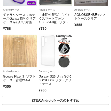
出来る限り丁寧な梱包を心掛けておりますが、当方素人梱包にて何卒ご
了承下さいませ。
Androidケース
Androidケース
Androidケース
ギャラクシースマホケ
【未開封新品】らくら
AQUOSSENSE4ソフ
ースGalaxy猫耳クリア
くスマートフォン
トケースクリア
ケースかわいい対衝撃
4 〈F-04J用〉ソフトケ
¥555
────返品返金＆質問について────
大人気
ース＆フィルム
¥788
¥780
返品返金はお断り致しておりますのでご了承下さい。購入前に気になる
ことが御座いましたら、お気軽にご質問下さいませ。
※当方仕事等の都合により回答が遅れる場合が御座いますがご了承下さ
いませ。
─────発送について─────
①発送は原則、お支払い確認日当日 or その翌日になります。※発送日
Androidケース
Androidケース
時指定不可
Google Pixel 3 ソフト
Galaxy S26 Ultra SC-5
ケース 管理214-4
3G/SCG37 ソフトクリ
(時間帯や仕事の都合上、数日後になる場合もございます。)
アケース
¥350
¥980
ZTEのAndroidケースのおすすめ