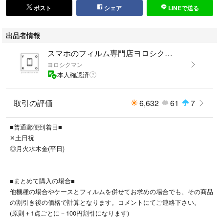
●素材：ソフトTPU
ポスト
シェア
LINEで送る
※TPU（熱可塑性ポリウレタンエラストマー）とは、プラスチックの一種
でゴムのようにしなやかな弾力性と硬質プラスチックのような強さを合わ
出品者情報
せ持った素材です。
●触り心地サラサラ
スマホのフィルム専門店ヨロシクマン
●マット加工(艶なし)
ヨロシクマン
●黒色
本人確認済
●高耐久
●高品質
取引の評価
6,632
61
7
●ストラップホール付き
■普通郵便到着日■
‪✕‬土日祝
─────内容物─────
◎月火水木金(平日)
■TPUケース×1
■パッケージ(OPP袋)×1
■まとめて購入の場合■
他機種の場合やケースとフィルムを併せてお求めの場合でも、その商品
の割引き後の価格で計算となります。コメントにてご連絡下さい。
─────注意事項─────
(原則＋1点ごとに－100円割引になります)