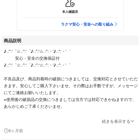
本人確認済
ラクマ安心・安全への取り組み
商品説明
♪.:*:'゜☆.:*:'゜♪.:*:'☆.:*:・'♪.:*:・'゜
安心・安全の交換保証付
♪.:*:'゜☆.:*:'゜♪.:*:'☆.:*:・'♪.:*:・'゜
不良品及び、商品到着時の破損につきましては、交換対応とさせていただ
きます。安心してご購入下さいませ。その際はお手数ですが、メッセージ
にてご連絡お願いいたします。
※使用後の破損品の交換につきましては当方では対応できかねますので、
あらかじめご了承くださいませ。
※お値引き不可
続きを表示する
6ヶ月前
ご購入ご検討の方はお手数ですがプロフィールを一読の程宜しくお願い致