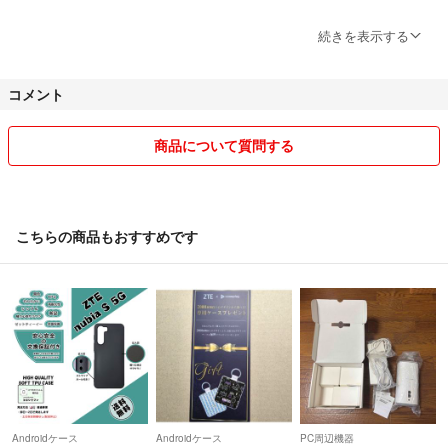
・こちらの商品は即購入可能です(コメント不要)。
・発送方法は普通郵便になります。(発送から2～7日でお届け。また、GW
(例① フィルム＋フィルム)
続きを表示する
等連休の場合は連休明け以降にお届け)
2枚セット価格 ⇒558円の品1枚と
※土日祝の到着はありません。土日を挟む場合は月曜日以降にお届けとな
2枚セット価格 ⇒598円の品1枚の場合
コメント
ります。
279円＋299円＝合計578円 になります。
ご承知下さいませ。
(例② ケース＋フィルム)
商品について質問する
2個セット価格 ⇒698円の品1個(ケース)と
2枚セット価格 ⇒558円の品1枚(フィルム)の場合
349円＋279円＝合計628円 になります。
#スマホカバー #液晶ガラス #液晶保護 #Android #アンドロイド #格安SI
こちらの商品もおすすめです
M #送料無料 #送料込 #Temperedglass #ZTNS5G #ヨロシクマン #Ymobil
e #ワイモバイル #Shockproof
※☆※☆ご注意下さい☆※☆※
ガラスフィルムは全てサイズを記載しておりますのでご確認頂きご納得
のうえでご購入頂きますよう宜しくお願い致します。
───商品名について───
末尾のアルファベット(管理番号)のみ異なる商品は全て同一の商品で
す。
Androidケース
Androidケース
PC周辺機器