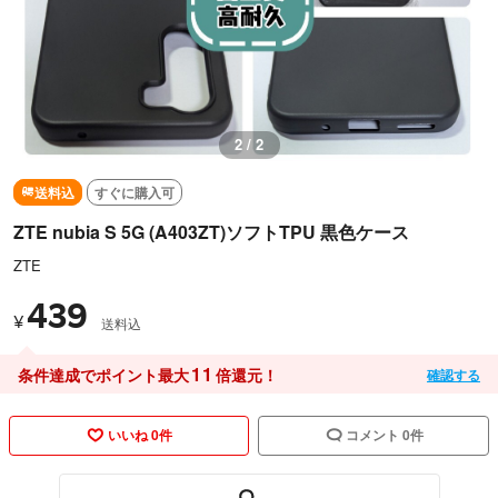
2 / 2
送料込
すぐに購入可
ZTE nubia S 5G (A403ZT)ソフトTPU 黒色ケース
ZTE
439
¥
送料込
11
条件達成でポイント最大
倍還元！
確認する
いいね 0件
コメント 0件