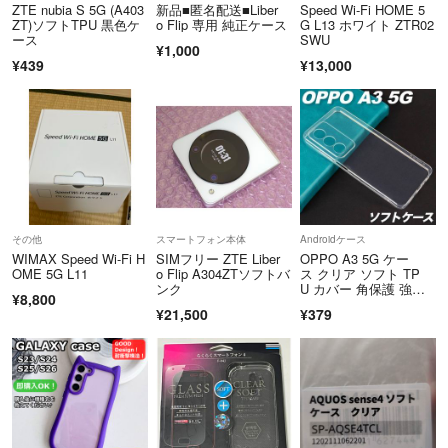
ZTE nubia S 5G (A403
新品■匿名配送■Liber
Speed Wi-Fi HOME 5
───商品について───
ZT)ソフトTPU 黒色ケ
o Flip 専用 純正ケース
G L13 ホワイト ZTR02
ース
SWU
①状態を出来る限りわかり易く説明しておりますが、傷や汚れ等が付い
¥1,000
¥439
¥13,000
ている商品もございますので予め御了承下さいませ。
②配送時の破損等は原則、当方では責任を負えかねますのでご理解の程
宜しくお願い致します(商品到着時の破損について交換保証可能な場合
は説明文に明記させて頂いております)。
─────交換保証について─────
その他
スマートフォン本体
Androidケース
原則として交換保証は受付けておりません(交換保証可能な場合は説明
WIMAX Speed Wi-Fi H
SIMフリー ZTE Liber
OPPO A3 5G ケー
文に明記させて頂いております)。
OME 5G L11
o Flip A304ZTソフトバ
ス クリア ソフト TP
ンク
U カバー 角保護 強
¥8,800
化 透明 耐衝撃 薄型 シ
¥21,500
¥379
ンプル アクオス opp
─────値引き交渉等について─────
値引き交渉等及び、セット品のバラ売り等は原則、予定しておりません
のでご了承下さいませ。
─────梱包について─────