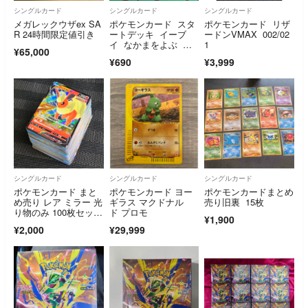
シングルカード
シングルカード
シングルカード
メガレックウザex SA
ポケモンカード スタ
ポケモンカード リザ
R 24時間限定値引き
ートデッキ イーブ
ードンVMAX 002/02
イ なかまをよぶ ニ
1
¥65,000
ンフィア しんぴのま
¥690
¥3,999
もり 各1枚
シングルカード
シングルカード
シングルカード
ポケモンカード まと
ポケモンカード ヨー
ポケモンカードまとめ
め売り レア ミラー 光
ギラス マクドナル
売り旧裏 15枚
り物のみ 100枚セッ
ド プロモ
¥1,900
ト 引退品 ブースター
¥2,000
¥29,999
V ブイズ