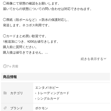
◯画像にて状態の確認をお願いします。
届いてからの状態についての問い合わせは対応できかねます。
◯厚紙（段ボールなど）＋防水の保護対応し、
発送します。ネコポス利用です。
◯カードまとめ買い歓迎です。
1枚追加につき、¥200お値引きします。
購入前に質問ください。
購入後は値引きできません。
※美品と明記のものも長年経っているものですのでご理解の上、ご購入く
続きを表示する
ださい。
7ヶ月前
※主要なカードは既に手放してしまいましたので、
出品しているカード以外の、
商品情報
「これはありますか？」などのご質問はお控えください。
#ポケモン
エンタメ/ホビー
#ポケモンカード
カテゴリ
›
トレーディングカード
#ポケカ
›
シングルカード
#旧裏
#レア
ブランド
ポケモン