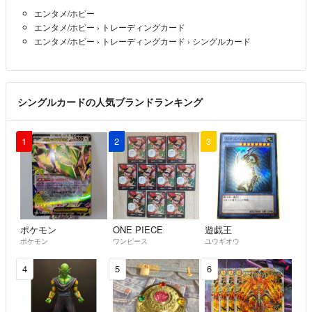
エンタメ/ホビー
エンタメ/ホビー
›
トレーディングカード
エンタメ/ホビー
›
トレーディングカード
›
シングルカード
シングルカードの人気ブランドランキング
1
2
3
ポケモン
ONE PIECE
遊戯王
ポケモン
ワンピース
ユウギオウ
4
5
6