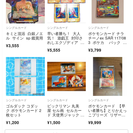
シングルカード
シングルカード
シングルカード
キミと混浴 白銀ノエ
早い者勝ち！ 大人
ポケモンカード チラ
ル サイン sp 鑑賞用
気！ 遊戯王 封印さ
チーノex SAR 117/08
れしエクゾディア セ
3 ポケカ パック チ
¥3,555
ット シークレットレ
ラチーノ
¥5,555
¥3,799
ア
シングルカード
シングルカード
シングルカード
ゴルダック コダッ
ビックリマン 丸美
ポケモンカード 【早
ク ポケモンカード 2
屋 セル画 セルカー
い者勝ち】とりかえっ
枚セット
ド 天使男ジャック ヤ
こプリーズ リザード
マト王子 3枚 まとめ
ン 旧裏
¥1,200
¥1,500
¥9,999
売り