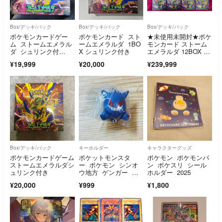
Box/デッキ/パック
Box/デッキ/パック
Box/デッキ/パック
ポケモンカードゲー
ポケモンカード スト
★未使用未開封★ポケ
ム ストームエメラル
ームエメラルダ 1BO
モンカード ストーム
ダ シュリンク付
X シュリンク付き
エメラルダ 12BOX シ
き ボックス
ュリンク付
¥19,999
¥20,000
¥239,999
Box/デッキ/パック
キーホルダー
キャラクターグッズ
ポケモンカードゲーム
ポケットモンスタ
ポケモン ポケモンパ
ストームエメラルダシ
ー ポケモン シンオ
ン ポケスリ シール
ュリンク付き
ウ地方 ゲンガー マ
ホルダー 2025
スコット チャー
¥20,000
¥999
¥1,800
ム 雑貨