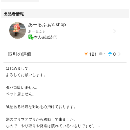
#レアカード
#キラ
出品者情報
#キラカード
あーるふぁ's shop
あーるふぁ
本人確認済
取引の評価
121
1
0
はじめまして、
よろしくお願いします。
タバコ吸いません。
ペット居ません。
誠意ある迅速な対応を心掛けております。
別のフリマアプリから移動して来ました。
なので、やり取りや発送は慣れているつもりですが、