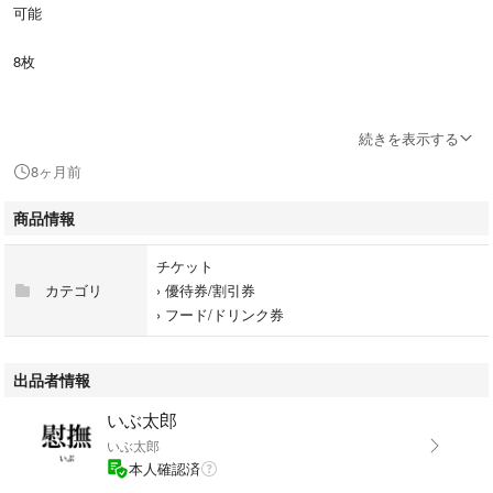
可能
8枚
続きを表示する
8ヶ月前
商品情報
チケット
#食事券
カテゴリ
›
優待券/割引券
#ラーメン券
›
フード/ドリンク券
#山岡ラーメン
20251130-10000
出品者情報
いぶ太郎
いぶ太郎
本人確認済