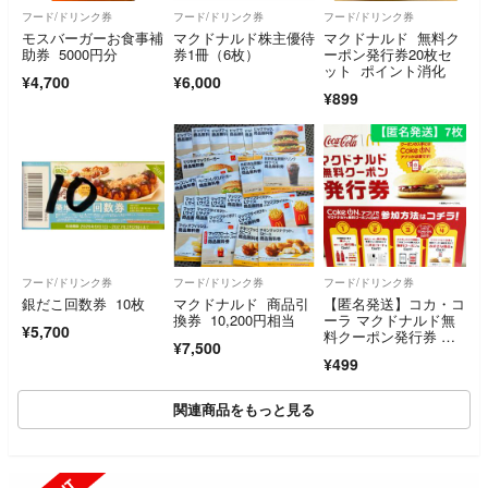
フード/ドリンク券
フード/ドリンク券
フード/ドリンク券
モスバーガーお食事補
マクドナルド株主優待
マクドナルド 無料ク
助券 5000円分
券1冊（6枚）
ーポン発行券20枚セ
ット ポイント消化
¥4,700
¥6,000
¥899
フード/ドリンク券
フード/ドリンク券
フード/ドリンク券
銀だこ回数券 10枚
マクドナルド 商品引
【匿名発送】コカ・コ
換券 10,200円相当
ーラ マクドナルド無
¥5,700
料クーポン発行券 （7
¥7,500
枚）
¥499
関連商品をもっと見る
SOLD OUT